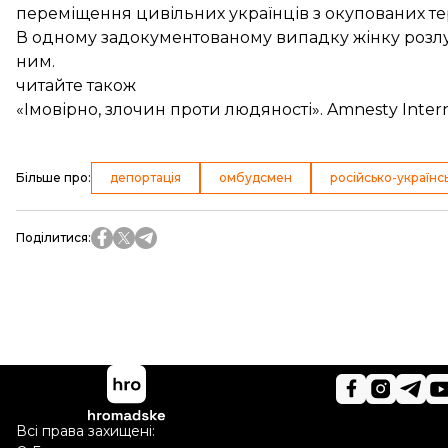
переміщення цивільних українців з окупованих т
В одному задокументованому випадку жінку розлучил
ним.
читайте також
«Імовірно, злочин проти людяності». Amnesty Intern
Більше про
:
депортація
омбудсмен
російсько-українсь
Поділитися
:
Всі права захищені: