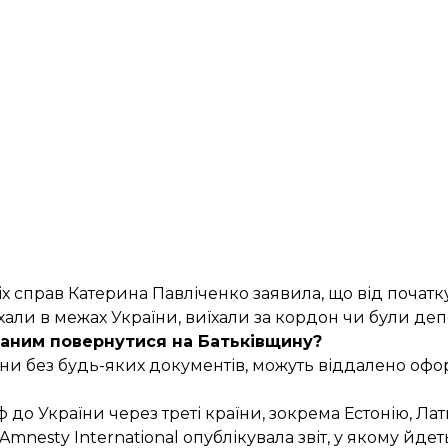
ніх справ Катерина Павліченко
заявила
, що від почат
їхали в межах України, виїхали за кордон чи були де
аним повернутися на Батьківщину?
ни без будь-яких документів,
можуть віддалено оф
о України через треті країни, зокрема Естонію, Латв
Amnesty International
опублікувала звіт
, у якому йде