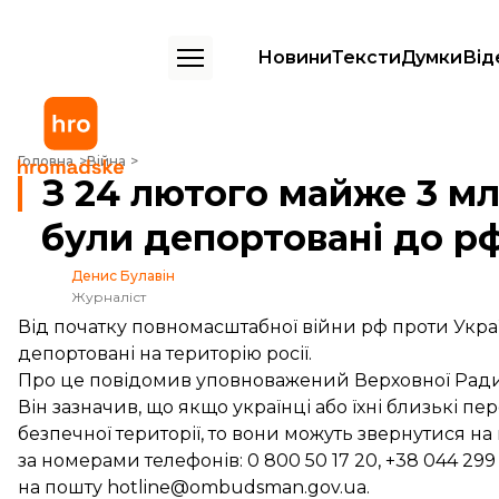
Новини
Тексти
Думки
Від
З 24 лютого майже 3 млн українців вимушено виїхали чи були деп
Головна
Війна
З 24 лютого майже 3 мл
були депортовані до 
Денис Булавін
Журналіст
Від початку повномасштабної війни рф проти Укра
депортовані на територію росії.
Про це
повідомив
уповноважений Верховної Ради
Він зазначив, що якщо українці або їхні близькі пе
безпечної території, то вони можуть звернутися н
за номерами телефонів: 0 800 50 17 20, +38 044 299 
на пошту hotline@ombudsman.gov.ua.