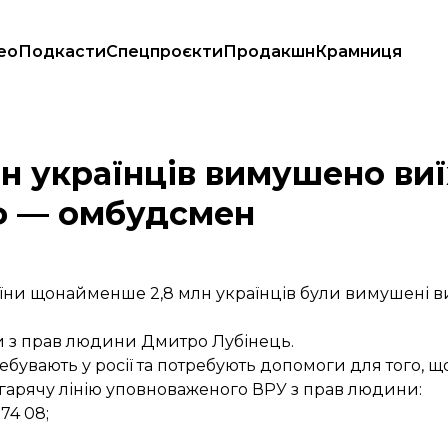
ео
Подкасти
Спецпроєкти
Продакшн
Крамниця
ортовані до рф — омбудсмен
н українців вимушено виї
рф — омбудсмен
їни щонайменше 2,8 млн українців були вимушені ви
 з прав людини Дмитро Лубінець.
ребувають у росії та потребують допомоги для того, щ
а гарячу лінію уповноваженого ВРУ з прав людини:
74 08;