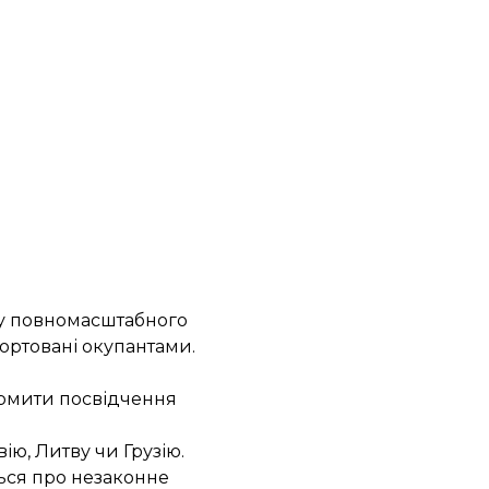
ку повномасштабного
портовані окупантами.
ормити
посвідчення
ію, Литву чи Грузію.
ться про незаконне