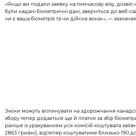
«Якщо ви подали заявку на тимчасову візу, дозвіл 
були надані біометричні дані, зверніться до веб-сай
чи є ваша біометрія та чи дійсна вона»», — зазначаю
Зміни можуть вплинувати на здорожчання канадськ
збору тепер додається ще й платня за збір біометр
раніше із урахуванням усіх комісій коштувала зая
2863 гривні), відтепер коштуватиме близько 190 дол