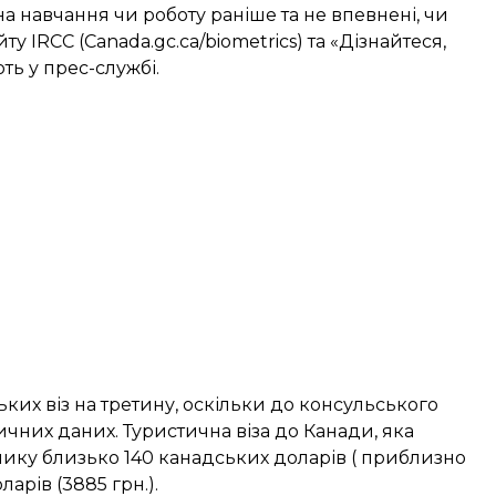
на навчання чи роботу раніше та не впевнені, чи
ту IRCC (Canada.gc.ca/biometrics) та «Дізнайтеся,
ть у прес-службі.
их віз на третину, оскільки до консульського
ичних даних. Туристична віза до Канади, яка
внику близько 140 канадських доларів ( приблизно
арів (3885 грн.).