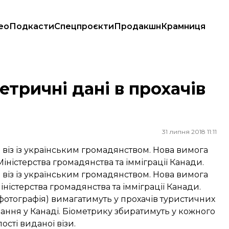
ео
Подкасти
Спецпроєкти
Продакшн
Крамниця
тричні дані в прохачів
31 липня 2018 11:11
в віз із українським громадянством. Нова вимога
іністерства громадянства та імміграції Канади.
в віз із українським громадянством. Нова вимога
ністерства громадянства та імміграції Канади.
 фотографія) вимагатимуть у прохачів туристичних
ивання у Канаді. Біометрику збиратимуть у кожного
ості виданої візи.