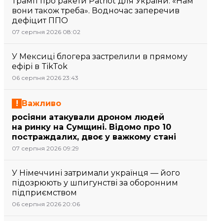
Трамп про ракети Patriot для України: «Нам
вони також треба». Водночас заперечив
дефіцит ППО
07 серпня 2026 08:02
У Мексиці блогера застрелили в прямому
ефірі в TikTok
06 серпня 2026 23:43
Важливо
росіяни атакували дроном людей
на ринку на Сумщині. Відомо про 10
постраждалих, двоє у важкому стані
07 серпня 2026 09:29
У Німеччині затримали українця — його
підозрюють у шпигунстві за оборонним
підприємством
06 серпня 2026 20:06