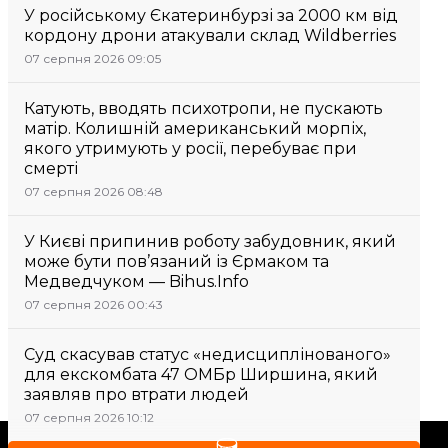
У російському Єкатеринбурзі за 2000 км від
кордону дрони атакували склад Wildberries
07 серпня 2026 09:05
Катують, вводять психотропи, не пускають
матір. Колишній американський морпіх,
якого утримують у росії, перебуває при
смерті
07 серпня 2026 08:48
У Києві припинив роботу забудовник, який
може бути пов’язаний із Єрмаком та
Медведчуком — Bihus.Info
07 серпня 2026 00:43
Суд скасував статус «недисциплінованого»
для екскомбата 47 ОМБр Ширшина, який
заявляв про втрати людей
07 серпня 2026 10:12
Підтримати