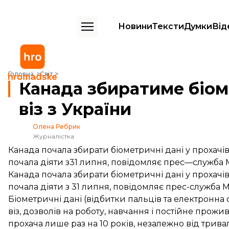
Новини
Тексти
Думки
Від
Канада збиратиме біометричні дані в прохачів віз з України
Головна
Світ
Канада збиратиме біоме
віз з України
Олена Ребрик
Журналістка
Канада почала збирати біометричні дані у прохачі
почала діяти з31 липня, повідомляє прес—служба М
Канада почала збирати біометричні дані у прохачі
почала діяти з 31 липня,
повідомляє
прес-служба Мі
Біометричні дані (відбитки пальців та електронна
віз, дозволів на роботу, навчання і постійне прож
прохача лише раз на 10 років, незалежно від тривал