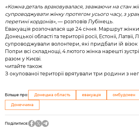
«Кожна деталь враховувалася, зважаючи на стан жі
супроводжувати жінку протягом усього часу, з ура
перетині кордонів»
, — розповів Лубінець.
Евакуація розпочалася ще 24 січня. Маршрут жінк
Донецької області та території росії, Естонії, Латвії
супроводжували волонтери, які придбали їй візок 
Попри всі складнощі, 4 лютого жінка нарешті зустрі
разом у Києві.
читайте також
З окупованої території врятували три родини з не
Більше про
:
Донецька область
евакуація
омбудсмен
Донеччина
Поділитися
: