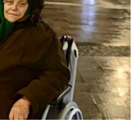
 України з прав людини Дмитро Лубінець.
російський паспорт пані Антоніна була у
 не виплачували, а інших засобів існування в неї
жінки. Розуміючи складність ситуації, вивчили
орій.