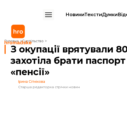
Новини
Тексти
Думки
Від
З окупації врятували 80-річну жінку, яка не захотіла брати паспорт 
Головна
Суспільство
З окупації врятували 80
захотіла брати паспорт
«пенсії»
Ірина Сітнікова
Старша редакторка стрічки новин