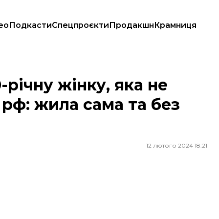
ео
Подкасти
Спецпроєкти
Продакшн
Крамниця
рф: жила сама та без «пенсії»
-річну жінку, яка не
 рф: жила сама та без
12 лютого 2024 18:21