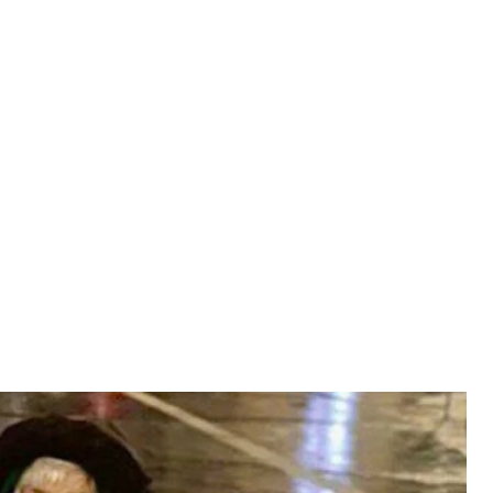
рятували з окупації
ади України з прав людини
ли 80—річну жінку, яка через важкий стан не
ливості евакуюватись. Родичів або знайомих, які б