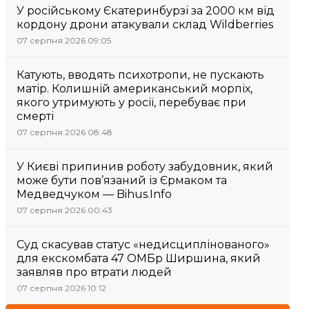
У російському Єкатеринбурзі за 2000 км від
кордону дрони атакували склад Wildberries
07 серпня 2026 09:05
Катують, вводять психотропи, не пускають
матір. Колишній американський морпіх,
якого утримують у росії, перебуває при
смерті
07 серпня 2026 08:48
У Києві припинив роботу забудовник, який
може бути пов’язаний із Єрмаком та
Медведчуком — Bihus.Info
07 серпня 2026 00:43
Суд скасував статус «недисциплінованого»
для екскомбата 47 ОМБр Ширшина, який
заявляв про втрати людей
07 серпня 2026 10:12