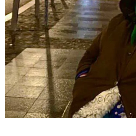
могли за нею доглядати, поблизу не залишилося.
Про це
повідомив
уповноважений Верховної Ради
За даними омбудсмена, через відмову отримувати 
скрутному матеріальному становищі, бо «пенсію» їй
не було.
До Офісу омбудсмена звернулася донька 80-річної 
різні варіанти маршрутів виїзду з окупованих терит