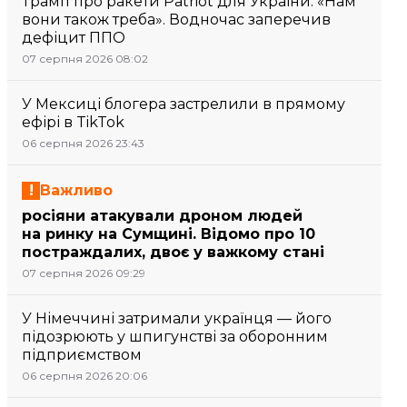
Трамп про ракети Patriot для України: «Нам
вони також треба». Водночас заперечив
дефіцит ППО
07 серпня 2026 08:02
У Мексиці блогера застрелили в прямому
ефірі в TikTok
06 серпня 2026 23:43
Важливо
росіяни атакували дроном людей
на ринку на Сумщині. Відомо про 10
постраждалих, двоє у важкому стані
07 серпня 2026 09:29
У Німеччині затримали українця — його
підозрюють у шпигунстві за оборонним
підприємством
06 серпня 2026 20:06