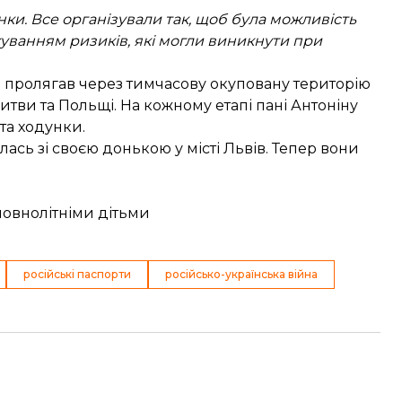
нки. Все організували так, щоб була можливість
хуванням ризиків, які могли виникнути при
и пролягав через тимчасову окуповану територію
, Литви та Польщі. На кожному етапі пані Антоніну
та ходунки.
лась зі своєю донькою у місті Львів. Тепер вони
повнолітніми дітьми
російські паспорти
російсько-українська війна