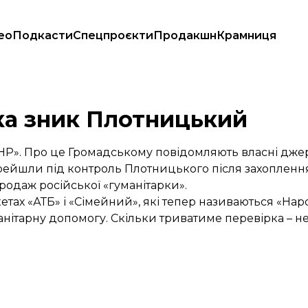
ео
Подкасти
Спецпроєкти
Продакшн
Крамниця
ка зник Плотницький
ЛНР». Про це Громадському повідомляють власні дже
перейшли під контроль Плотницького після захопленн
родаж російської «гуманітарки».
кетах «АТБ» і «Сімейний», які тепер називаються «На
анітарну допомогу. Скільки триватиме перевірка – н