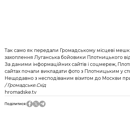
Так само як передали Громадському місцеві мешкан
захоплення Луганська бойовики Плотницького від
За даними інформаційних сайтів і соцмереж, Плот
сайтах почали викладати фото з Плотницьким у сто
Нещодавно з несподіваним візитом до Москви при
/ Громадське.Схід
hromadske.tv
Поділитися
: