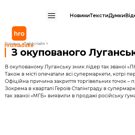
Новини
Тексти
Думки
Від
З окупованого Луганська зник Плотницький
Головна
Лайфстайл
З окупованого Лугансь
В окупованому Луганську зник лідер так званої «
Також в місті опечатали всі супермаркети, котрі 
Офіційна причина закриття торгівельних точок – п
Зокрема в кварталі Героїв Сталінграду в супермар
так званої «МГБ» виявили в продажі російську гум