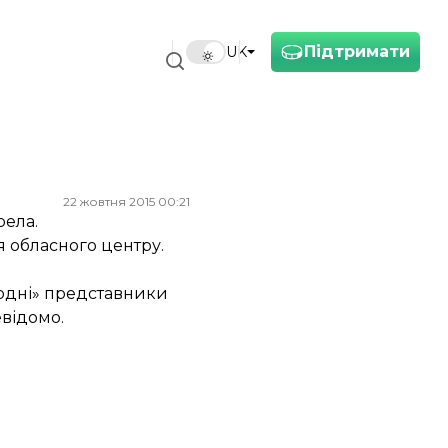
Підтримати
UK
22 жовтня 2015 00:21
рела.
я обласного центру.
родні» представники
евідомо.