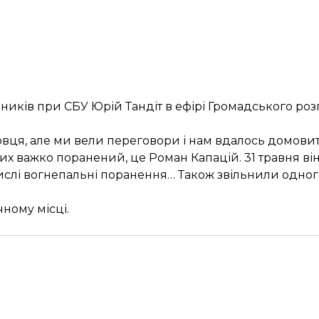
ків при СБУ Юрій Тандіт в ефірі Громадського розп
ця, але ми вели переговори і нам вдалось домовити
них важко поранений, це Роман Капацій. 31 травня ві
числі вогнепальні поранення… Також звільнили одног
чному місці.