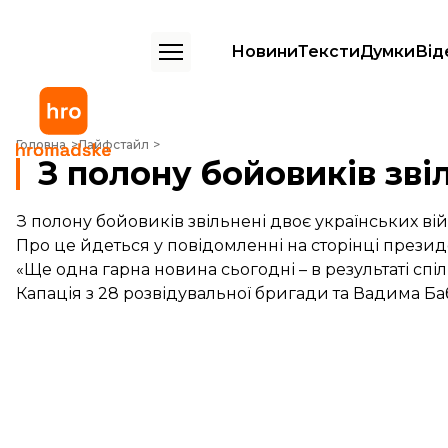
Новини
Тексти
Думки
Від
З полону бойовиків звільнені двоє бійців АТО – Порошенко
Головна
Лайфстайл
З полону бойовиків зві
З полону бойовиків звільнені двоє українських ві
Про це йдеться у повідомленні на сторінці през
«Ще одна гарна новина сьогодні – в результаті спі
Капація з 28 розвідувальної бригади та Вадима Ба