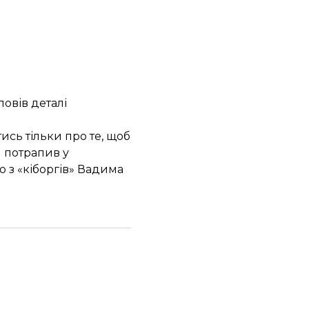
овів деталі
сь тільки про те, щоб
н потрапив у
о з «кіборгів» Вадима