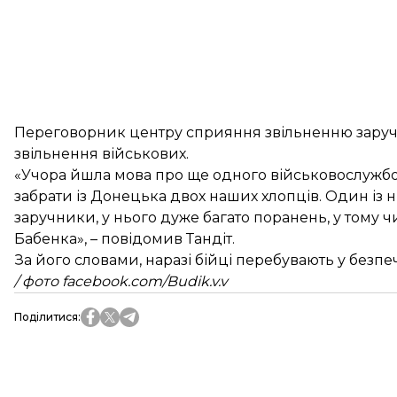
Переговорник центру сприяння звільненню заручни
звільнення військових.
«Учора йшла мова про ще одного військовослужбов
забрати із Донецька двох наших хлопців. Один із 
заручники, у нього дуже багато поранень, у тому 
Бабенка», – повідомив Тандіт.
За його словами, наразі бійці перебувають у безпе
/ фото facebook.com/Budik.v.v
Поділитися
: