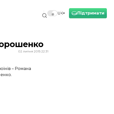
Підтримати
UK
 Порошенко
02 липня 2015 22:31
оїнів – Романа
шенко.