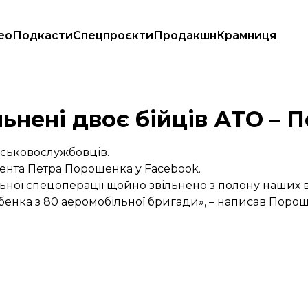
ео
Подкасти
Спецпроєкти
Продакшн
Крамниця
льнені двоє бійців АТО –
йськовослужбовців.
идента Петра Порошенка
у Facebook.
льної спецоперації щойно звільнено з полону наших в
бенка з 80 аеромобільної бригади», – написав Поро