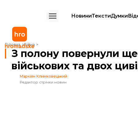
Новини
Тексти
Думки
Від
З полону повернули ще 43 українських військових та двох цивільних
Головна
Війна
З полону повернули ще
військових та двох цив
Маркіян Климковецький
Редактор стрічки новин