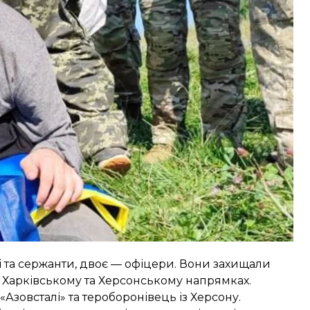
ь поводження з військовополоненими
уточнив
,
д них тероборони — 10), 10 нацгвардійців, 4
і та сержанти, двоє — офіцери. Вони захищали
, Харківському та Херсонському напрямках.
Азовсталі» та тероборонівець із Херсону.