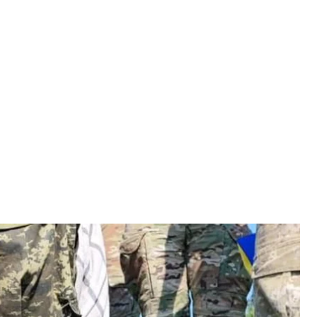
їнці, 6 липня 2023 року
 Єрмак
раїнців — з—поміж них військові Збройних сил,
є цивільних.
 Єрмак 6 липня.