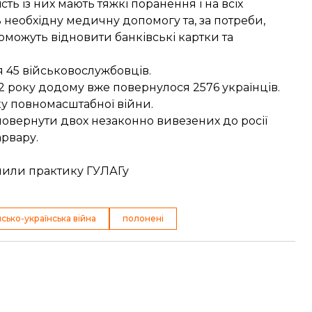
ість із них мають тяжкі поранення і на всіх
 необхідну медичну допомогу та, за потреби,
оможуть відновити банківські картки та
я 45 військовослужбовців.
2 року додому вже повернулося 2576 українців.
ку повномасштабної війни.
повернути
двох незаконно вивезених до росії
арвару.
шили практику ГУЛАГу
йсько-українська війна
полонені