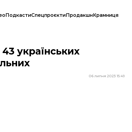
ео
Подкасти
Спецпроєкти
Продакшн
Крамниця
 43 українських
ільних
06 липня 2023 15:49