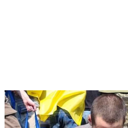
Повернені з полону укра
Андрій
Із російського полону вдалося повернути ще 45 ук
Нацгвардії та Держприкордонслужби, а також дво
Про це
повідомив
глава Офісу президента Андрій