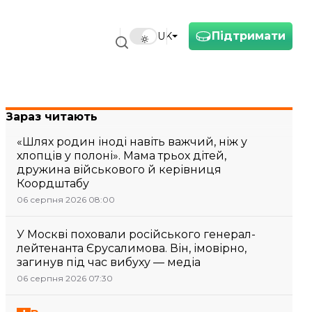
Підтримати
UK
Зараз читають
«Шлях родин іноді навіть важчий, ніж у
хлопців у полоні». Мама трьох дітей,
дружина військового й керівниця
Коордштабу
06 серпня 2026 08:00
У Москві поховали російського генерал-
лейтенанта Єрусалимова. Він, імовірно,
загинув під час вибуху — медіа
06 серпня 2026 07:30