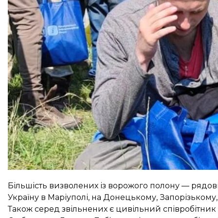
Оновлено о 16:25.
Координаційний штаб з питан
що йдеться про 43 військових та двох цивільних.
Так, вдалося звільнити 28 представників ЗСУ (сере
прикордонники та один військовий моряк.
Більшість визволених із ворожого полону — рядов
Україну в Маріуполі, на Донецькому, Запорізькому
Також серед звільнених є цивільний співробітник «