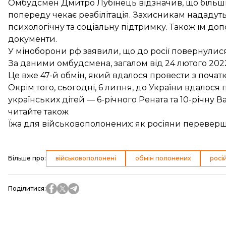
Омбудсмен Дмитро Лубінець
відзначив
, що більш
попереду чекає реабілітація. Захисникам нададуть
психологічну та соціальну підтримку. Також їм доп
документи.
У міноборони рф
заявили
, що до росії повернулис
За даними омбудсмена, загалом від 24 лютого 202
Це вже 47-й обмін, який вдалося провести з почат
Окрім того, сьогодні, 6 липня, до України
вдалося 
українських дітей — 6-річного Рената та 10-річну В
читайте також
Їжа для військовополонених: як росіяни перевер
Більше про
:
військовополонені
обмін полонених
росі
Поділитися
: