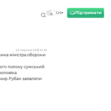
Підтримати
UK
22 серпня 2015 14:32
ика міністра оборони
ного полону сумський
чоловіка.
имир Рубан заявляли