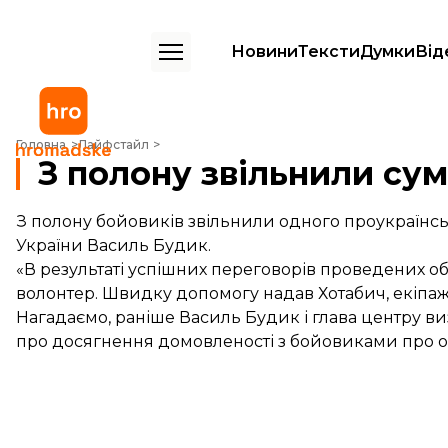
Новини
Тексти
Думки
Від
З полону звільнили сумського волонтера
Головна
Лайфстайл
З полону звільнили су
З полону бойовиків звільнили одного проукраїнсь
України Василь Будик.
«В результаті успішних переговорів проведених о
волонтер. Швидку допомогу надав Хотабич, екіпаж Іл
Нагадаємо, раніше Василь Будик і глава центру 
про досягнення домовленості з бойовиками про 