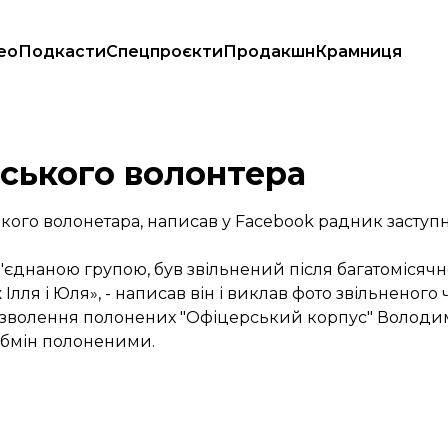
ео
Подкасти
Спецпроєкти
Продакшн
Крамниця
мського волонтера
кого волонетара, написав у
Facebook
радник заступн
б'єднаною групою, був звільнений після багатомісяч
ля і Юля», - написав він і виклав фото звільненого 
визволення полонених "Офіцерський корпус" Волод
обмін полоненими.