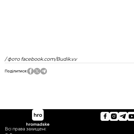
/ фото facebook.com/Budik.v.v
Поділитися
:
Всі права захищені: