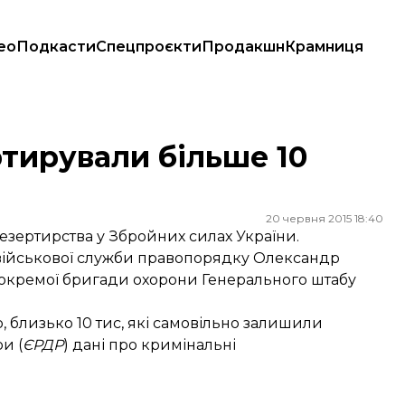
ео
Подкасти
Спецпроєкти
Продакшн
Крамниця
ртирували більше 10
20 червня 2015 18:40
дезертирства у Збройних силах України.
 військової служби правопорядку Олександр
01 окремої бригади охорони Генерального штабу
 близько 10 тис, які самовільно залишили
и (
ЄРДР
) дані про кримінальні