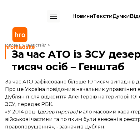
Новини
Тексти
Думки
Від
За час АТО із ЗСУ дезертирували більше 10 тисяч осіб – Генштаб
Головна
Лайфстайл
За час АТО із ЗСУ дезе
тисяч осіб – Генштаб
За час АТО зафіксовано більше 10 тисяч випадків 
Про це Україна повідомив начальник управління
Дублян після відкриття Алеї Героїв на території 1
ЗСУ, передає
РБК.
«У 2014 році (
дезертирство)
мало масовий характер,
військові частини та по яким були внесені в реєстр
правопорушення», - зазначив Дублян.