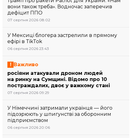
Трамп про ракети Patriot для України: «Нам
вони також треба». Водночас заперечив
дефіцит ППО
07 серпня 2026 08:02
У Мексиці блогера застрелили в прямому
ефірі в TikTok
06 серпня 2026 23:43
Важливо
росіяни атакували дроном людей
на ринку на Сумщині. Відомо про 10
постраждалих, двоє у важкому стані
07 серпня 2026 09:29
У Німеччині затримали українця — його
підозрюють у шпигунстві за оборонним
підприємством
06 серпня 2026 20:06