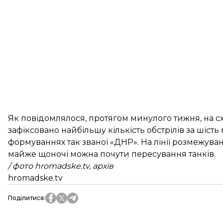
Як повідомлялося, протягом минулого тижня, на схо
зафіксовано найбільшу кількість обстрілів за шість 
формуваннях так званої «ДНР». На лінії розмежуван
майже щоночі можна почути пересування танків.
/ фото hromadske.tv, архів
hromadske.tv
Поділитися
: