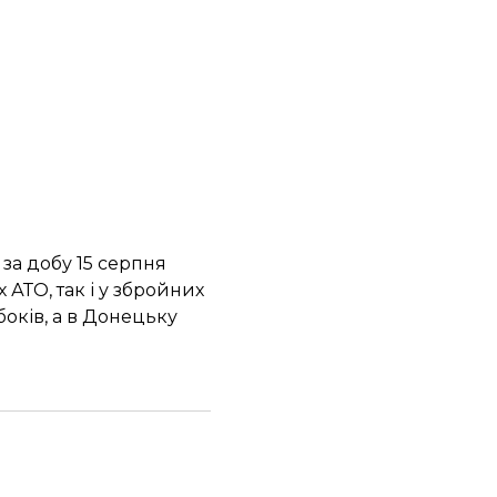
 за добу 15 серпня
 АТО, так і у збройних
боків, а в Донецьку