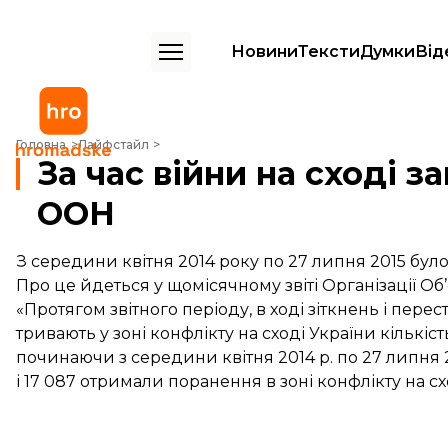
Новини
Тексти
Думки
Від
За час війни на сході загинули понад шість тисяч осіб – звіт ООН
Головна
Лайфстайл
За час війни на сході з
ООН
З середини квітня 2014 року по 27 липня 2015 бу
Про це йдеться у щомісячному
звіті
Організації Об’
«Протягом звітного періоду, в ході зіткнень і пе
тривають у зоні конфлікту на сході України кількіст
починаючи з середини квітня 2014 р. по 27 липня 201
і 17 087 отримали поранення в зоні конфлікту на сход