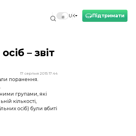
Підтримати
UK
осіб – звіт
17 серпня 2015 17:44
али поранення.
.
єними групами, які
ьній кількості,
ільних осіб) були вбиті