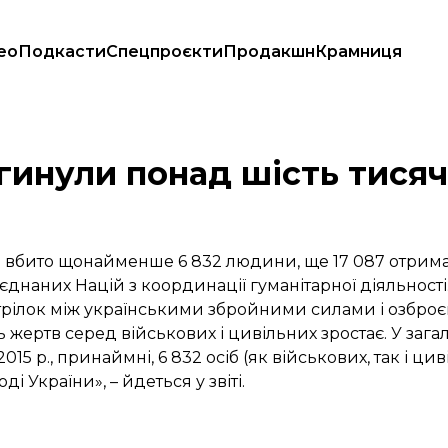
ео
Подкасти
Спецпроєкти
Продакшн
Крамниця
агинули понад шість тисяч 
ло вбито щонайменше 6 832 людини, ще 17 087 отрим
єднаних Націй з координації гуманітарної діяльності
рестрілок між українськими збройними силами і озбро
ь жертв серед військових і цивільних зростає. У загал
5 р., принаймні, 6 832 осіб (як військових, так і цив
і України», – йдеться у звіті.