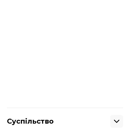
допомогою яких вони намагаються
вести повітряну розвідку.
Поділитися
:
Суспільство