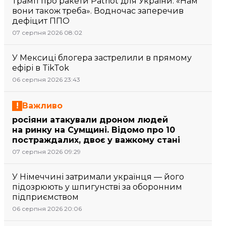
Трамп про ракети Patriot для України: «Нам
вони також треба». Водночас заперечив
дефіцит ППО
07 серпня 2026 08:02
У Мексиці блогера застрелили в прямому
ефірі в TikTok
06 серпня 2026 23:43
Важливо
росіяни атакували дроном людей
на ринку на Сумщині. Відомо про 10
постраждалих, двоє у важкому стані
07 серпня 2026 09:29
У Німеччині затримали українця — його
підозрюють у шпигунстві за оборонним
підприємством
06 серпня 2026 20:06