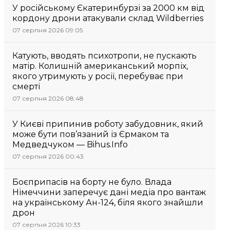
У російському Єкатеринбурзі за 2000 км від
кордону дрони атакували склад Wildberries
07 серпня 2026 09:05
Катують, вводять психотропи, не пускають
матір. Колишній американський морпіх,
якого утримують у росії, перебуває при
смерті
07 серпня 2026 08:48
У Києві припинив роботу забудовник, який
може бути пов’язаний із Єрмаком та
Медведчуком — Bihus.Info
07 серпня 2026 00:43
Боєприпасів на борту не було. Влада
Німеччини заперечує дані медіа про вантаж
на українському Ан-124, біля якого знайшли
дрон
07 серпня 2026 10:33