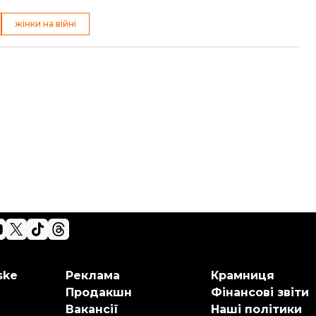
жінки на війні
ske
Реклама
Крамниця
Продакшн
Фінансові звіти
Вакансії
Наші політики