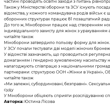
частині проводять освітні заходи з питань рівнопра
Також у Міністерстві оборони та ЗСУ існують поса
відомства, у кожного командувача родів військ є
оборонних структурах працює 81 позаштатний радн
До того ж, Міноборони працює над створенням нови
індивідуального захисту для жінок з урахуванням
читайте також
Міноборони затвердило польову форму для жінок.
У ЗСУ почали тестувати дві моделі жіночих бронеж
У відомстві зазначають, що проводиться регулярн
домаганням і гендерно зумовленому насильству на
налагоджують співпрацю з національними грома
партнерами: структурою ООН «Жінки в Україні», О
читайте також
«Ми залежні, субординовані, безправні». Сексуаль
суду
У Міноборони обіцяють сприяти розслідуванню сп
Авторка:
Юстина Лісова