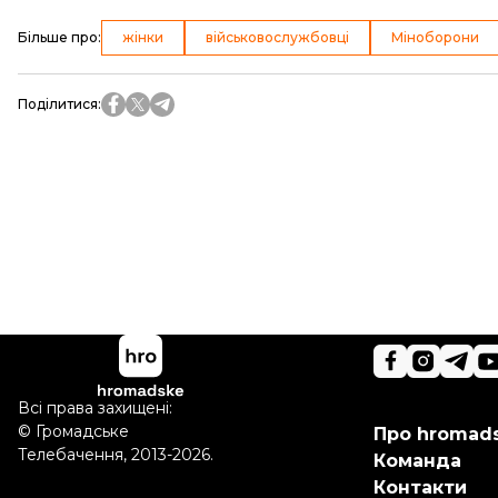
Більше про
:
жінки
військовослужбовці
Міноборони
Поділитися
:
Всі права захищені:
©
Громадське
Про hromad
Телебачення
,
2013-2026.
Команда
Контакти