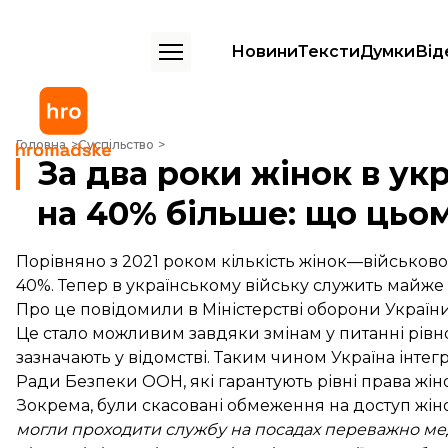
Новини
Тексти
Думки
Від
За два роки жінок в українському війську стало на 40% більше: що
Головна
Суспільство
За два роки жінок в ук
на 40% більше: що цьо
Порівняно з 2021 роком кількість жінок—військов
40%. Тепер в українському війську служить майже 4
Про це
повідомили
в Міністерстві оборони України
Це стало можливим завдяки змінам у питанні рівн
зазначають у відомстві. Таким чином Україна інте
Ради Безпеки ООН, які гарантують рівні права жінок
Зокрема, були скасовані обмеження на доступ жіно
могли проходити службу на посадах переважно меди