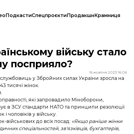
ео
Подкасти
Спецпроєкти
Продакшн
Крамниця
 цьому посприяло?
раїнському війську стало
му посприяло?
16 жовтня 2023 16:06
ослужбовиць у Збройних силах України зросла на
3 тисячі жінок.
.
оправності, які запровадило Міноборони,
грує в ЗСУ стандарти НАТО та принципи резолюції
 і чоловіків у війську.
к-військових до всіх посад:
«Якщо раніше жінки
чних спеціальностей, зв'язківців, бухгалтерів,