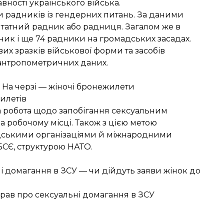
вності українського війська.
ди радників із гендерних питань. За даними
 штатний радник або радниця. Загалом же в
ик і ще 74 радники на громадських засадах.
х зразків військової форми та засобів
 антропометричних даних.
 На черзі — жіночі бронежилети
илетів
а робота щодо запобігання сексуальним
 робочому місці. Також з цією метою
дськими організаціями й міжнародними
БСЄ, структурою НАТО.
ні домагання в ЗСУ — чи дійдуть заяви жінок до
рав про сексуальні домагання в ЗСУ