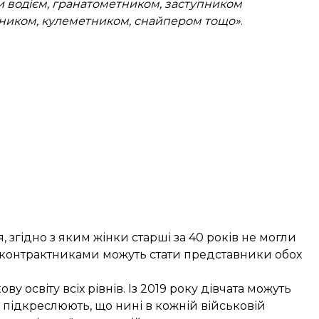
бути водієм, гранатометником, заступником
ником, кулеметником, снайпером тощо»
.
 згідно з яким жінки старші за 40 років не могли
 контрактниками можуть стати представники обох
 освіту всіх рівнів. Із 2019 року дівчата можуть
ж підкреслюють, що нині в кожній військовій