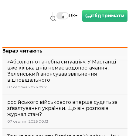
Підтримати
UK
Зараз читають
«Абсолютно ганебна ситуація». У Марганці
вже кілька днів немає водопостачання,
Зеленський анонсував звільнення
відповідального
07 серпня 2026 07:25
російського військового вперше судять за
зґвалтування українки. Що він розповів
журналістам?
07 серпня 2026 00:13