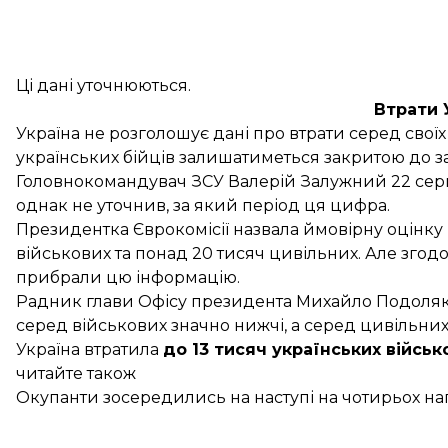
Ці дані уточнюються.
Втрати 
Україна не розголошує дані про втрати серед своїх
українських бійців
залишатиметься закритою
до з
Головнокомандувач ЗСУ Валерій Залужний 22 сер
однак не уточнив, за який період ця цифра.
Президентка Єврокомісії назвала ймовірну оцінку в
військових та понад 20 тисяч цивільних. Але згодо
прибрали цю інформацію.
Радник глави Офісу президента Михайло Подоляк 1 
серед військових значно нижчі, а серед цивільних
Україна
втратила
до 13 тисяч українських військ
читайте також
Окупанти зосередились на наступі на чотирьох н