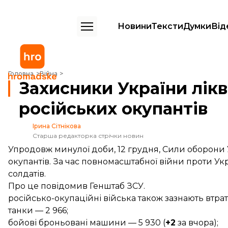
Новини
Тексти
Думки
Від
Захисники України ліквідували ще 500 російських окупантів
Головна
Війна
Захисники України лік
російських окупантів
Ірина Сітнікова
Старша редакторка стрічки новин
Упродовж минулої доби, 12 грудня, Сили оборони
окупантів. За час повномасштабної війни проти Укр
солдатів.
Про це
повідомив
Генштаб ЗСУ.
російсько-окупаційні війська також зазнають втрат у
танки — 2 966;
бойові броньовані машини — 5 930 (
+2
за вчора);