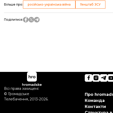
Більше про
:
російсько-українська війна
Генштаб ЗСУ
Поділитися
:
Всі права захищені:
©
Громадське
Про hromad
Телебачення
,
2013-2026.
Команда
Контакти
Структура в