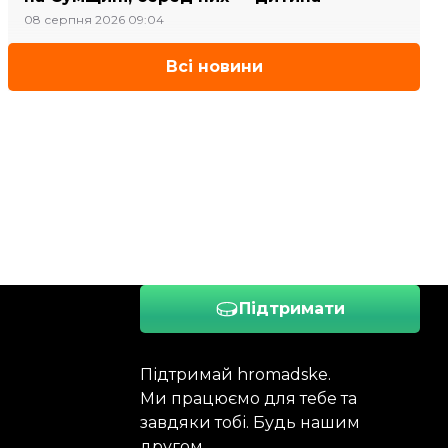
08 серпня 2026 09:04
Всі новини
Підтримати
Підтримай hromadske.
Ми працюємо для тебе та
завдяки тобі. Будь нашим
другом