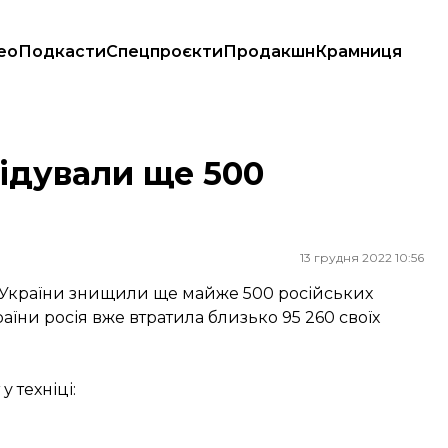
ео
Подкасти
Спецпроєкти
Продакшн
Крамниця
відували ще 500
13 грудня 2022 10:56
 України знищили ще майже 500 російських
аїни росія вже втратила близько 95 260 своїх
 техніці: