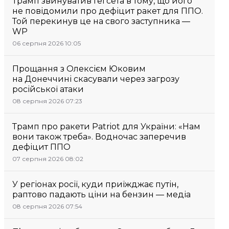
Трамп звинуватив Гегсета в тому, що його
не повідомили про дефіцит ракет для ППО.
Той перекинув це на свого заступника —
WP
06 серпня 2026 10:05
Прощання з Олексієм Юковим
на Донеччині скасували через загрозу
російської атаки
08 серпня 2026 07:23
Трамп про ракети Patriot для України: «Нам
вони також треба». Водночас заперечив
дефіцит ППО
07 серпня 2026 08:02
У регіонах росії, куди приїжджає путін,
раптово падають ціни на бензин — медіа
08 серпня 2026 07:54