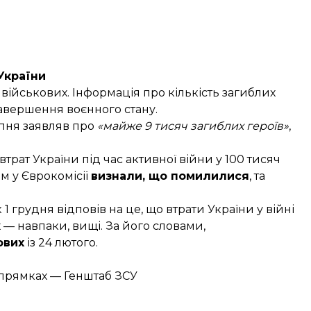
України
 військових. Інформація про кількість загиблих
авершення воєнного стану.
пня заявляв про
«майже 9 тисяч загиблих героїв»
,
трат України під час активної війни у 100 тисяч
м у Єврокомісії
визнали
, що помилилися
, та
грудня відповів на це, що втрати України у війні
 — навпаки, вищі. За його словами,
ових
із 24 лютого.
апрямках — Генштаб ЗСУ