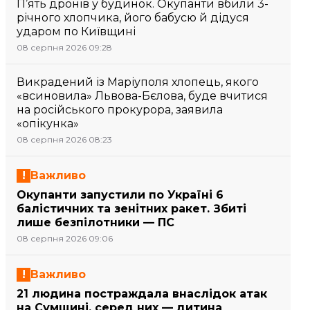
П’ять дронів у будинок. Окупанти вбили 3-
річного хлопчика, його бабусю й дідуся
ударом по Київщині
08 серпня 2026 09:28
Викрадений із Маріуполя хлопець, якого
«всиновила» Львова-Бєлова, буде вчитися
на російського прокурора, заявила
«опікунка»
08 серпня 2026 08:23
Важливо
Окупанти запустили по Україні 6
балістичних та зенітних ракет. Збиті
лише безпілотники — ПС
08 серпня 2026 09:06
Важливо
21 людина постраждала внаслідок атак
на Сумщині, серед них — дитина