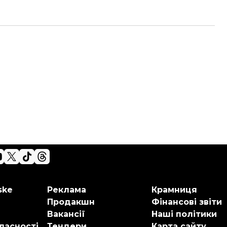
ske
Реклама
Крамниця
Продакшн
Фінансові звіти
Вакансії
Наші політики
ласності
Тендери
Карта сайту