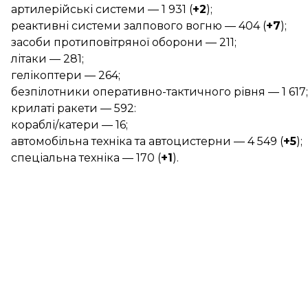
артилерійські системи — 1 931 (
+2
);
реактивні системи залпового вогню — 404 (
+7
);
засоби протиповітряної оборони — 211;
літаки — 281;
гелікоптери — 264;
безпілотники оперативно-тактичного рівня — 1 617;
крилаті ракети — 592:
кораблі/катери — 16;
автомобільна техніка та автоцистерни — 4 549 (
+5
);
спеціальна техніка — 170 (
+1
).