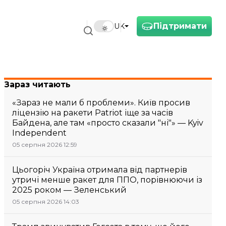
Підтримати
UK
Зараз читають
«Зараз не мали б проблеми». Київ просив
ліцензію на ракети Patriot іще за часів
Байдена, але там «просто сказали "ні"» — Kyiv
Independent
05 серпня 2026 12:59
Цьогоріч Україна отримала від партнерів
утричі менше ракет для ППО, порівнюючи із
2025 роком — Зеленський
05 серпня 2026 14:03