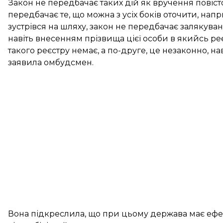
Закон не передбачає таких дій як вручення повіст
передбачає те, що можна з усіх боків оточити, напр
зустрівся на шляху, закон не передбачає залякув
навіть внесенням прізвища цієї особи в якийсь реєс
такого реєстру немає, а по-друге, це незаконно, нав
заявила омбудсмен.
Вона підкреслила, що при цьому держава має ефе