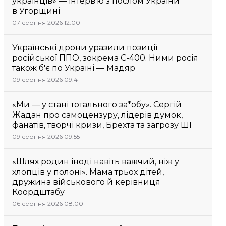
українців» — інтерв’ю з послом України
в Угорщині
07 серпня 2026 12:00
Українські дрони уразили позиції
російської ППО, зокрема С-400. Ними росія
також б'є по Україні — Мадяр
09 серпня 2026 09:41
«Ми — у стані тотального за*обу». Сергій
Жадан про самоцензуру, лідерів думок,
фанатів, творчі кризи, Брехта та загрозу ШІ
09 серпня 2026 09:55
«Шлях родин іноді навіть важчий, ніж у
хлопців у полоні». Мама трьох дітей,
дружина військового й керівниця
Коордштабу
06 серпня 2026 08:00