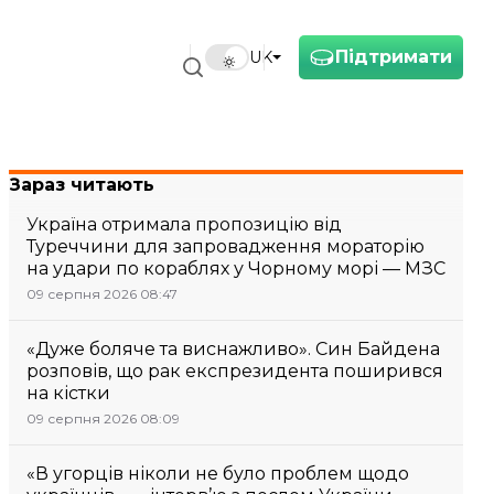
Підтримати
UK
Зараз читають
Україна отримала пропозицію від
Туреччини для запровадження мораторію
на удари по кораблях у Чорному морі — МЗС
09 серпня 2026 08:47
«Дуже боляче та виснажливо». Син Байдена
розповів, що рак експрезидента поширився
на кістки
09 серпня 2026 08:09
«В угорців ніколи не було проблем щодо