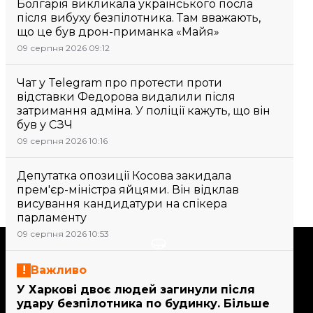
Болгарія викликала українського посла
після вибуху безпілотника. Там вважають,
що це був дрон-приманка «Майя»
09 серпня 2026 09:12
Чат у Telegram про протести проти
відставки Федорова видалили після
затримання адміна. У поліції кажуть, що він
був у СЗЧ
09 серпня 2026 10:16
Депутатка опозиції Косова закидала
прем'єр-міністра яйцями. Він відклав
висування кандидатури на спікера
парламенту
09 серпня 2026 10:53
Підтримати
Важливо
У Харкові двоє людей загинули після
Підтримай hromadske.
удару безпілотника по будинку. Більше
Ми працюємо для тебе та