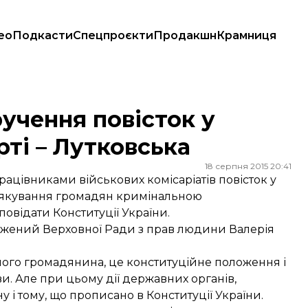
ео
Подкасти
Спецпроєкти
Продакшн
Крамниця
 – Лутковська
учення повісток у
ті – Лутковська
18 серпня 2015 20:41
ацівниками військових комісаріатів повісток у
алякування громадян кримінальною
повідати Конституції України.
ажений Верховної Ради з прав людини Валерія
ного громадянина, це конституційне положення і
и. Але при цьому дії державних органів,
у і тому, що прописано в Конституції України.