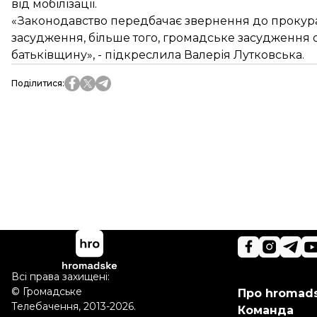
від мобілізації.
«Законодавство передбачає звернення до прокура
засудження, більше того, громадське засудження 
батьківщину», - підкреслила Валерія Лутковська.
Поділитися
:
Всі права захищені:
©
Громадське
Про hromad
Телебачення
,
2013-2026.
Команда