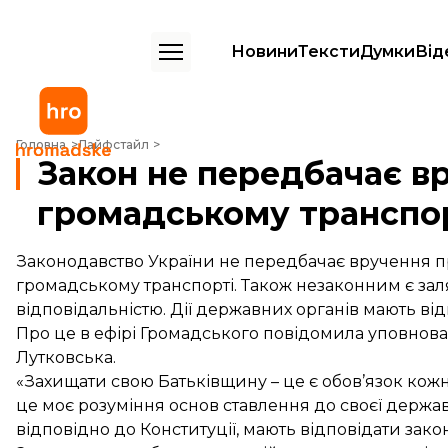
Новини
Тексти
Думки
Від
Закон не передбачає вручення повісток у громадському транспорті
Головна
Лайфстайл
Закон не передбачає вр
громадському транспор
Законодавство України не передбачає вручення пр
громадському транспорті. Також незаконним є з
відповідальністю. Дії державних органів мають від
Про це в ефірі Громадського повідомила уповнов
Лутковська.
«Захищати свою Батьківщину – це є обов’язок кож
це моє розуміння основ ставлення до своєї держав
відповідно до Конституції, мають відповідати закон