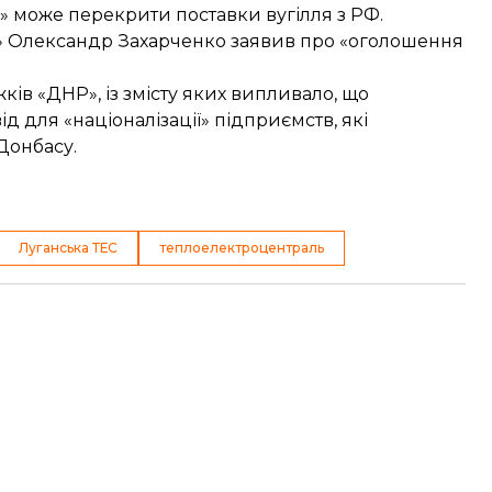
у» може
перекрити поставки вугілля з РФ
.
Р» Олександр
Захарченко заявив про «оголошення
ів «ДНР», із змісту яких випливало, що
д для «націоналізації»
підприємств, які
Донбасу.
Луганська ТЕС
теплоелектроцентраль