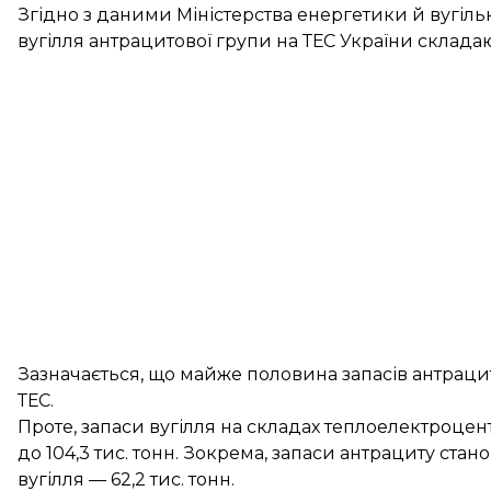
Згідно з даними Міністерства енергетики й вугіль
вугілля антрацитової групи на ТЕС України складають
Зазначається, що майже половина запасів антрациту
ТЕС.
Проте, запаси вугілля на складах теплоелектроце
до 104,3 тис. тонн. Зокрема, запаси антрациту стано
вугілля — 62,2 тис. тонн.