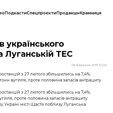
ео
Подкасти
Спецпроєкти
Продакшн
Крамниця
нській ТЕС
в українського
а Луганській ТЕС
06 березня 2017 12:00
останцій з 27 лютого збільшились на 7,4%.
 тонн вугілля, проте половина запасів антрациту
останцій з 27 лютого збільшились на 7,4%.
угілля, проте половина запасів антрациту
 Україні місті Щастя поблизу Луганська.