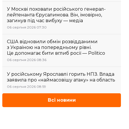
У Москві поховали російського генерал-
лейтенанта Єрусалимова. Він, імовірно,
загинув під час вибуху — медіа
06 серпня 2026 07:30
США відновили обмін розвідданими
з Україною на попередньому рівні.
Це допомагає бити вглиб росії — Politico
06 серпня 2026 08:36
У російському Ярославлі горить НПЗ. Влада
заявила про «наймасовішу атаку» на область
06 серпня 2026 08:59
Всі новини