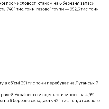
ної промисловості, станом на 6 березня запаси
 746,1 тис. тонн, газової групи — 952,6 тис. тонн.
 в об’ємі 351 тис. тонн перебуває на Луганській
нтралей України за тиждень знизились на 4,9% —
м на 6 березня складають 42,1 тис. тон, а газового