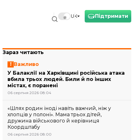
Підтримати
UK
Зараз читають
Важливо
У Балаклії на Харківщині російська атака
вбила трьох людей. Били й по інших
містах, є поранені
06 серпня 2026 08:04
«Шлях родин іноді навіть важчий, ніж у
хлопців у полоні». Мама трьох дітей,
дружина військового й керівниця
Коордштабу
06 серпня 2026 08:00