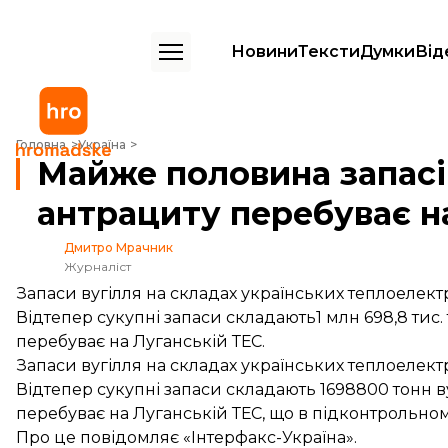
Новини
Тексти
Думки
Від
Майже половина запасів українського антрациту перебуває на Луга
Головна
Україна
Майже половина запасі
антрациту перебуває н
Дмитро Мрачник
Журналіст
Запаси вугілля на складах українських теплоелектр
Відтепер сукупні запаси складають1 млн 698,8 тис.
перебуває на Луганській ТЕС.
Запаси вугілля на складах українських теплоелектр
Відтепер сукупні запаси складають 1698800 тонн в
перебуває на Луганській ТЕС, що в підконтрольному
Про це повідомляє «Інтерфакс-Україна».