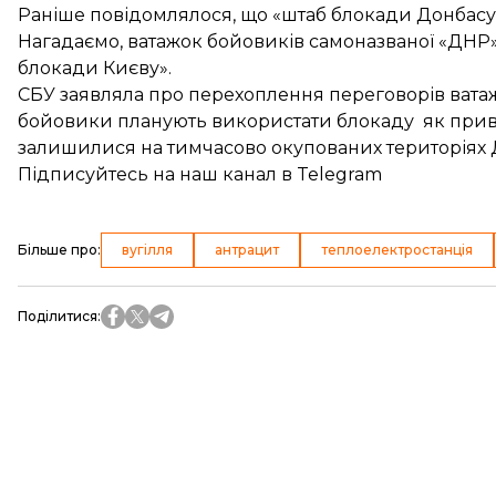
Раніше повідомлялося, що «штаб блокади Донбас
Нагадаємо, ватажок бойовиків самоназваної «ДН
блокади Києву»
.
СБУ заявляла про перехоплення переговорів ватажк
бойовики планують
використати блокаду як приві
залишилися на тимчасово окупованих територіях 
Підписуйтесь на
наш канал
в Telegram
Більше про
:
вугілля
антрацит
теплоелектростанція
Поділитися
: