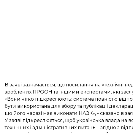
В заяві зазначається, що посилання на «технічні н
зроблених ПРООН та іншими експертами, які заслу
«Вони чітко підкреслюють: система повністю відп
бути використана для збору та публікації декларац
що його наразі має виконати НАЗК», - сказано в зая
У заяві підкреслюється, щоб українська влада на в
технічних і адміністративних питань – згідно з ві