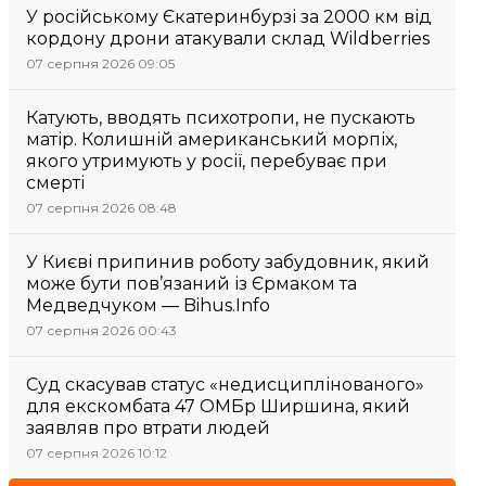
У російському Єкатеринбурзі за 2000 км від
кордону дрони атакували склад Wildberries
07 серпня 2026 09:05
Катують, вводять психотропи, не пускають
матір. Колишній американський морпіх,
якого утримують у росії, перебуває при
смерті
07 серпня 2026 08:48
У Києві припинив роботу забудовник, який
може бути пов’язаний із Єрмаком та
Медведчуком — Bihus.Info
07 серпня 2026 00:43
Суд скасував статус «недисциплінованого»
для екскомбата 47 ОМБр Ширшина, який
заявляв про втрати людей
07 серпня 2026 10:12