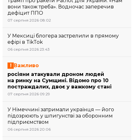
Трамп про ракети Patriot для України: «Нам
вони також треба». Водночас заперечив
дефіцит ППО
07 серпня 2026 08:02
У Мексиці блогера застрелили в прямому
ефірі в TikTok
06 серпня 2026 23:43
Важливо
росіяни атакували дроном людей
на ринку на Сумщині. Відомо про 10
постраждалих, двоє у важкому стані
07 серпня 2026 09:29
У Німеччині затримали українця — його
підозрюють у шпигунстві за оборонним
підприємством
06 серпня 2026 20:06