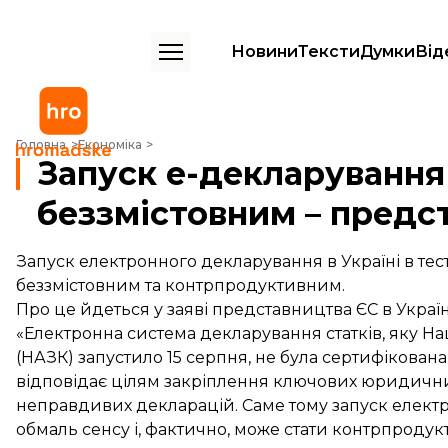
Новини
Тексти
Думки
Від
Запуск е-декларування без сертифікації є беззмістовним – предст
Головна
Економіка
Запуск е-декларування 
беззмістовним – предс
Запуск електронного декларування в Україні в тес
беззмістовним та контрпродуктивним.
Про це йдеться у заяві представництва ЄС в Україн
«Електронна система декларування статків, яку На
(НАЗК) запустило 15 серпня, не була сертифікована
відповідає цілям закріплення ключових юридични
неправдивих декларацій. Саме тому запуск елект
обмаль сенсу і, фактично, може стати контрпродук