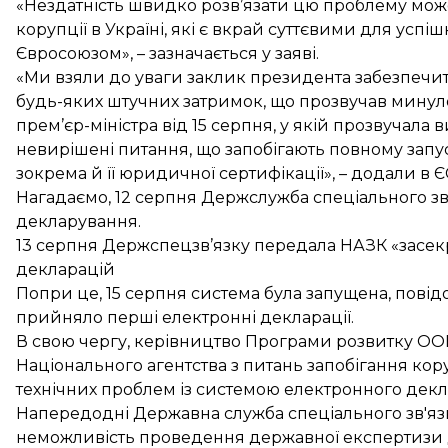
«Нездатність швидко розв’язати цю проблему може
корупції в Україні, які є вкрай суттєвими для усп
Євросоюзом», – зазначається у заяві.
«Ми взяли до уваги заклик президента забезпечит
будь-яких штучних затримок, що прозвучав минул
прем’єр-міністра від 15 серпня, у якій прозвучала
невирішені питання, що запобігають повному зап
зокрема й її юридичної сертифікації», – додали в Є
Нагадаємо, 12 серпня Держслужба спеціального зв
декларування.
13 серпня Держспецзв’язку
передала
НАЗК «засек
декларацій
Попри це, 15 серпня система
була запущена
, пові
прийняло
перші електронні декларації
.
В свою чергу, керівництво Програми розвитку ООН 
Національного агентства з питань запобігання кор
технічних проблем із системою електронного дек
Напередодні Державна служба спеціального зв'язку
неможливість проведення державної експертизи