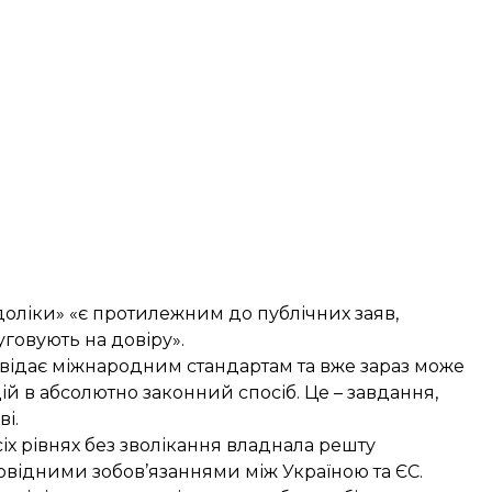
едоліки» «є протилежним до публічних заяв,
говують на довіру».
овідає міжнародним стандартам та вже зараз може
ій в абсолютно законний спосіб. Це – завдання,
ві.
сіх рівнях без зволікання владнала решту
дповідними зобов’язаннями між Україною та ЄС.