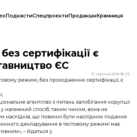
ео
Подкасти
Спецпроєкти
Продакшн
Крамниця
авництво ЄС
без сертифікації є
тавництво ЄС
17 серпня 2016 18:03
товому режимі, без проходження сертифікації, є
і.
ціональне агентство з питань запобігання корупції
 у належний спосіб; таким чином, вона не
х наслідків, що повинні бути наслідком подання
ронного декларування в тестовому режимі має
тивним», – йдеться у