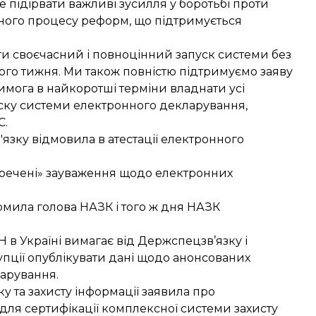
 підірвати важливі зусилля у боротьбі проти
ішного процесу реформ, що підтримується
и своєчасний і повноцінний запуск системи без
ого тижня. Ми також повністю підтримуємо заяву
 вимога в найкоротші терміни владнати усі
уску системи електронного декларування,
С.
'язку
відмовила
в атестації електронного
речені» зауваження щодо електронних
домила голова НАЗК і того ж дня НАЗК
в Україні вимагає від Держспецзв’язку і
упції
опублікувати
дані щодо анонсованих
ларування.
 та захисту інформації заявила про
для сертифікації комплексної системи захисту