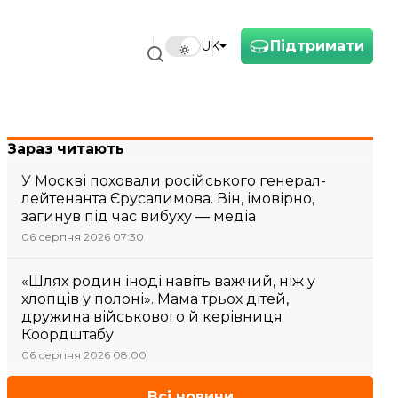
Підтримати
UK
Зараз читають
У Москві поховали російського генерал-
лейтенанта Єрусалимова. Він, імовірно,
загинув під час вибуху — медіа
06 серпня 2026 07:30
«Шлях родин іноді навіть важчий, ніж у
хлопців у полоні». Мама трьох дітей,
дружина військового й керівниця
Коордштабу
06 серпня 2026 08:00
Всі новини