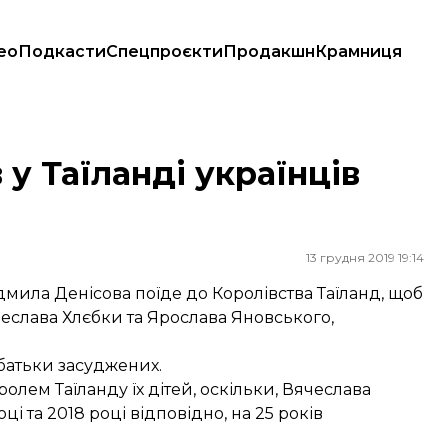
ео
Подкасти
Спецпроєкти
Продакшн
Крамниця
 у Таїланді українців
13 грудня 2019 19:14
ила Денісова поїде до Королівства Таїланд, щоб
еслава Хлєбки та Ярослава Яновського,
батьки засуджених.
лем Таїланду їх дітей, оскільки, Вячеслава
і та 2018 році відповідно, на 25 років