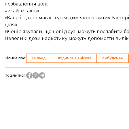
позбавлення волі.
читайте також
«Канабіс допомагає з усім цим якось жити». 5 істо
цілях
Вчені з'ясували, що нові друзі можуть послабити 
Невеликі дози наркотику можуть допомогти вилік
Більше про
:
Таїланд
Людмила Денісова
омбудсмен
Поділитися
: