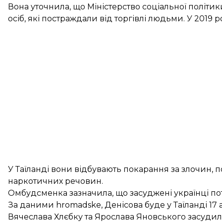
Вона уточнила, що Міністерство соціальної політи
осіб, які постраждали від торгівлі людьми. У 2019 
У Таїланді вони відбувають покарання за злочин,
наркотичних речовин.
Омбудсменка зазначила, що засуджені українці п
За даними hromadske, Денісова буде у Таїланді 17 а
Вячеслава Хлєбку та Ярослава Яновського засудили у