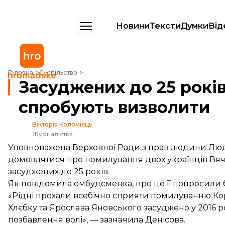
Новини
Тексти
Думки
Від
Засуджених до 25 років у Таїланді українців спробують визволити
Головна
Суспільство
Засуджених до 25 років
спробують визволити
Вікторія Коломієць
Журналістка
Уповноважена Верховної Ради з прав людини Людм
домовлятися про помилування двох українців Вяч
засуджених до 25 років.
Як
повідомила
омбудсменка, про це її попросили 
«Рідні прохали всебічно сприяти помилуванню Коро
Хлєбку та Ярослава Яновського засуджено у 2016 роц
позбавлення волі», — зазначила Денісова.