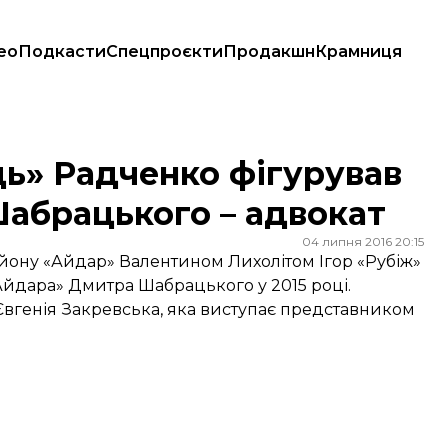
ео
Подкасти
Спецпроєкти
Продакшн
Крамниця
ь Шабрацького – адвокат
ь» Радченко фігурував
Шабрацького – адвокат
04 липня 2016 20:15
ону «Айдар» Валентином Лихолітом Ігор «Рубіж»
Айдара» Дмитра Шабрацького у 2015 році.
 Євгенія Закревська, яка виступає представником