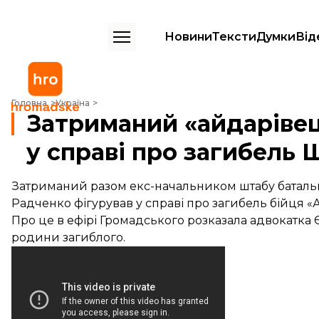
Новини
Тексти
Думки
Від
Затриманий «айдарівець» Радченко фігурував у справі про загибел
Головна
Україна
Затриманий «айдарівец
у справі про загибель 
Затриманий разом екс-начальником штабу батальй
Радченко фігурував у справі про загибель бійця «
Про це в ефірі Громадського розказала адвокатка
родини загиблого.