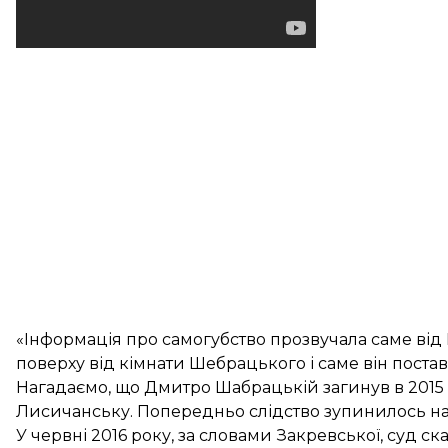
«Інформація про самогубство прозвучала саме від 
поверху від кімнати Шебрацького і саме він постави
Нагадаємо, що Дмитро Шабрацькій загинув в 2015 р
Лисичанську. Попередньо слідство зупинилось на 
У червні 2016 року, за словами Закревської, суд с