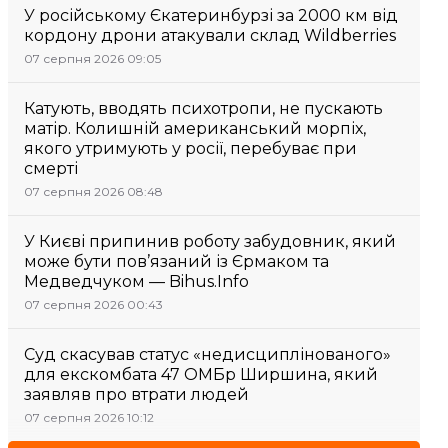
У російському Єкатеринбурзі за 2000 км від
кордону дрони атакували склад Wildberries
07 серпня 2026 09:05
Катують, вводять психотропи, не пускають
матір. Колишній американський морпіх,
якого утримують у росії, перебуває при
смерті
07 серпня 2026 08:48
У Києві припинив роботу забудовник, який
може бути пов’язаний із Єрмаком та
Медведчуком — Bihus.Info
07 серпня 2026 00:43
Суд скасував статус «недисциплінованого»
для екскомбата 47 ОМБр Ширшина, який
заявляв про втрати людей
07 серпня 2026 10:12