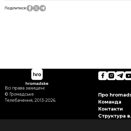
Поділитися
:
Всі права захищені:
©
Громадське
Про hromad
Телебачення
,
2013-2026.
Команда
Контакти
Структура в