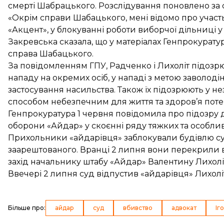
смерті Шабрацького. Розслідування поновлено за с
«Окрім справи Шабацького, мені відомо про участ
«Акцент», у блокуванні роботи виборчої дільниці у
Закревська сказала, що у матеріалах Генпрокурат
справа Шабацького.
За повідомленням ГПУ, Радченко і Лихоліт підозрю
нападу на окремих осіб, у нападі з метою заволо
застосування насильства. Також їх підозрюють у н
способом небезпечним для життя та здоров’я потер
Генпрокуратура 1 червня
повідомила про підозру
д
оборони «Айдар» у скоєнні ряду тяжких та особл
Прихольники «айдарівця»
заблокували
будівлю су
заарештованого. Вранці 2 липня вони
перекрили 
захід начальнику штабу «Айдар» Валентину Лихолі
Ввечері 2 липня
суд відпустив «айдарівця» Лихолі
Більше про
:
айдар
суд
вбивство
адвокат
Іг