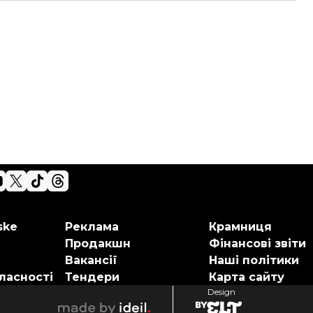
ske
Реклама
Крамниця
Продакшн
Фінансові звіти
Вакансії
Наші політики
ласності
Тендери
Карта сайту
Design
elt
ideil