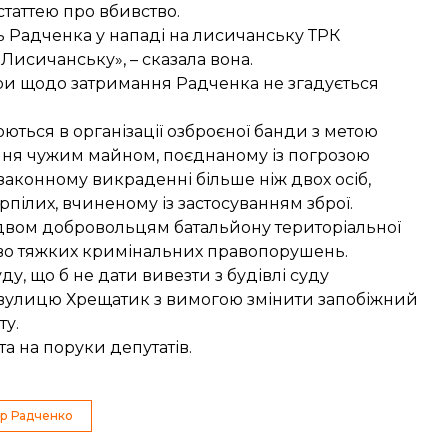
таттею про вбивство.
ь Радченка у нападі на лисичанську ТРК
 Лисичанську», – сказала вона.
ури щодо затримання Радченка не згадується
ються в організації озброєної банди з метою
діння чужим майном, поєднаному із погрозою
езаконному викраденні більше ніж двох осіб,
пілих, вчиненому із застосуванням зброї.
вом добровольцям батальйону територіальної
иво тяжких кримінальних правопорушень.
ду, що б не дати вивезти з будівлі суду
вулицю
Хрещатик з вимогою змінити запобіжний
ту.
та
на поруки депутатів.
ор Радченко