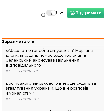
Підтримати
UK
Зараз читають
«Абсолютно ганебна ситуація». У Марганці
вже кілька днів немає водопостачання,
Зеленський анонсував звільнення
відповідального
07 серпня 2026 07:25
російського військового вперше судять за
зґвалтування українки. Що він розповів
журналістам?
07 серпня 2026 00:13