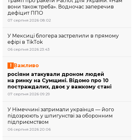
Трамп про ракети Patriot для України: «Нам
вони також треба». Водночас заперечив
дефіцит ППО
07 серпня 2026 08:02
У Мексиці блогера застрелили в прямому
ефірі в TikTok
06 серпня 2026 23:43
Важливо
росіяни атакували дроном людей
на ринку на Сумщині. Відомо про 10
постраждалих, двоє у важкому стані
07 серпня 2026 09:29
У Німеччині затримали українця — його
підозрюють у шпигунстві за оборонним
підприємством
06 серпня 2026 20:06