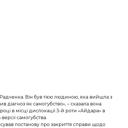
Радченка. Він був тією людиною, яка вийшла з
в діагноз як самогубство», – сказала вона.
оці в місці дислокації 3-й роти «Айдара» в
версії самогубства.
касував постанову про закриття справи щодо