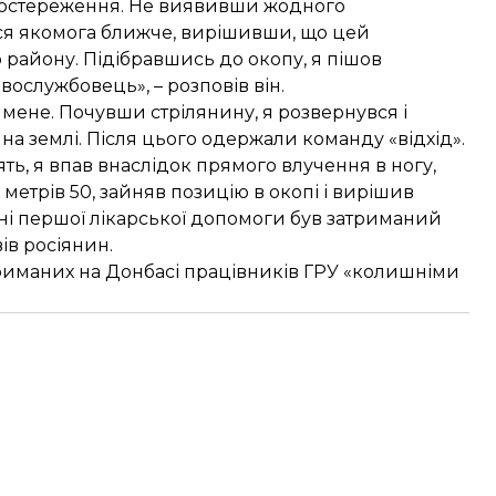
постереження. Не виявивши жодного
ся якомога ближче, вирішивши, що цей
району. Підібравшись до окопу, я пішов
вослужбовець», – розповів він.
мене. Почувши стрілянину, я розвернувся і
а землі. Після цього одержали команду «відхід».
ть, я впав внаслідок прямого влучення в ногу,
з метрів 50, зайняв позицію в окопі і вирішив
ні першої лікарської допомоги був затриманий
ів росіянин.
триманих на Донбасі працівників ГРУ «колишніми