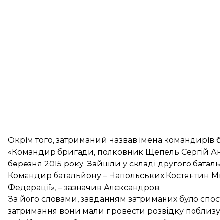
Окрім того, затриманий назвав імена командирів б
«Командир бригади, полковник Щепель Сергій Ана
березня 2015 року. Зайшли у складі другого батальй
Командир батальйону – Напольських Костянтин М
Федерації», – зазначив Алєксандров.
За його словами, завданням затриманих було спо
затримання вони мали провести розвідку поблизу