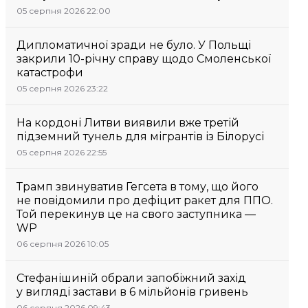
05 серпня 2026 22:00
Дипломатичної зради не було. У Польщі
закрили 10-річну справу щодо Смоленської
катастрофи
05 серпня 2026 23:22
На кордоні Литви виявили вже третій
підземний тунель для мігрантів із Білорусі
05 серпня 2026 22:55
Трамп звинуватив Гегсета в тому, що його
не повідомили про дефіцит ракет для ППО.
Той перекинув це на свого заступника —
WP
06 серпня 2026 10:05
Стефанішиній обрали запобіжний захід
у вигляді застави в 6 мільйонів гривень
06 серпня 2026 09:43