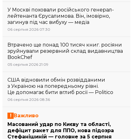
У Москві поховали російського генерал-
лейтенанта Єрусалимова. Він, імовірно,
загинув під час вибуху — медіа
06 серпня 2026 07:30
Втрачено ще понад 100 тисяч книг. росіяни
зруйнували резервний склад видавництва
BookChef
05 серпня 2026 21:09
США відновили обмін розвідданими
з Україною на попередньому рівні.
Це допомагає бити вглиб росії — Politico
06 серпня 2026 08:36
Важливо
Масований удар по Києву та області,
дефіцит ракет для ППО, нова підозра
Стефанішиній — головне за 5 серпня