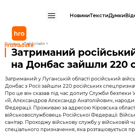
Новини
Тексти
Думки
Від
Затриманий російський військовий заявляє, що на Донбас зайшли
Головна
Лайфстайл
Затриманий російський
на Донбас зайшли 220 
Затриманий у Луганській області російський вій
Донбас з Росії зайшли 220 російських спецпризна
Про це він сказав під час допиту Служби безпеки 
«Я, Алєксандров Алєксандр Анатолійович, народив
Федерації. Проживаю за адресою Кіровська облас
військовослужбовець Російської Федерації. Військ
санітар. Проходжу військову службу у військовій ч
спеціального призначення, яка розташовується при м