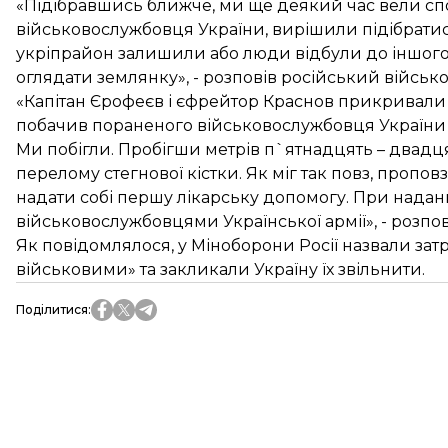
«Підібравшись ближче, ми ще деякий час вели с
військовослужбовця України, вирішили підібрати
укріпрайон залишили або люди відбули до іншого 
оглядати землянку», - розповів російський військо
«Капітан Єрофеєв і єфрейтор Краснов прикривали 
побачив пораненого військовослужбовця України н
Ми побігли. Пробігши метрів п`ятнадцять – двадця
перелому стегнової кістки. Як міг так повз, пропов
надати собі першу лікарську допомогу. При надан
військовослужбовцями Української армії», - розпов
Як повідомлялося, у Міноборони Росії назвали за
військовими» та закликали Україну їх звільнити.
Поділитися
: