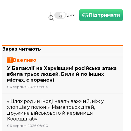
Підтримати
UK
Зараз читають
Важливо
У Балаклії на Харківщині російська атака
вбила трьох людей. Били й по інших
містах, є поранені
06 серпня 2026 08:04
«Шлях родин іноді навіть важчий, ніж у
хлопців у полоні». Мама трьох дітей,
дружина військового й керівниця
Коордштабу
06 серпня 2026 08:00