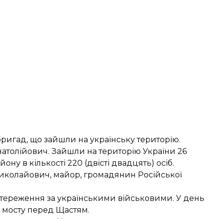
ригад, що зайшли на українську територію.
толійович. Зайшли на територію України 26
ону в кількості 220 (двісті двадцять) осіб.
иколайович, майор, громадянин Російської
стереження за українськими військовими. У день
 мосту перед Щастям.