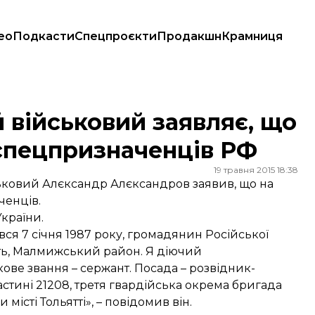
ео
Подкасти
Спецпроєкти
Продакшн
Крамниця
 220 спецпризначенців РФ
 військовий заявляє, що
спецпризначенців РФ
19 травня 2015 18:38
ськовий Алєксандр Алєксандров заявив, що на
ченців.
України.
ся 7 січня 1987 року, громадянин Російської
ть, Малмижський район. Я діючий
ове звання – сержант. Посада – розвідник-
астині 21208, третя гвардійська окрема бригада
істі Тольятті», – повідомив він.