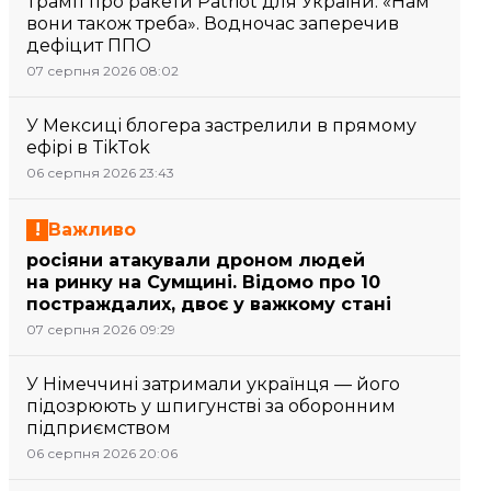
Трамп про ракети Patriot для України: «Нам
вони також треба». Водночас заперечив
дефіцит ППО
07 серпня 2026 08:02
У Мексиці блогера застрелили в прямому
ефірі в TikTok
06 серпня 2026 23:43
Важливо
росіяни атакували дроном людей
на ринку на Сумщині. Відомо про 10
постраждалих, двоє у важкому стані
07 серпня 2026 09:29
У Німеччині затримали українця — його
підозрюють у шпигунстві за оборонним
підприємством
06 серпня 2026 20:06