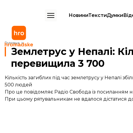
Новини
Тексти
Думки
Від
Землетрус у Непалі: Кількість жертв перевищила 3 700
Головна
Землетрус у Непалі: Кі
перевищила 3 700
Кількість загиблих під час землетрусу у Непалі збі
500 людей
Про це повідомляє
Радіо Свобода
із посиланням н
При цьому рятувальникам не вдалося дістатися д