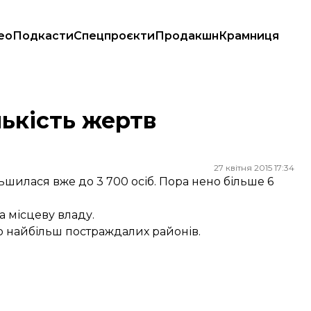
ео
Подкасти
Спецпроєкти
Продакшн
Крамниця
лькість жертв
27 квітня 2015 17:34
льшилася вже до 3 700 осіб. Пора нено більше 6
а місцеву владу.
о найбільш постраждалих районів.