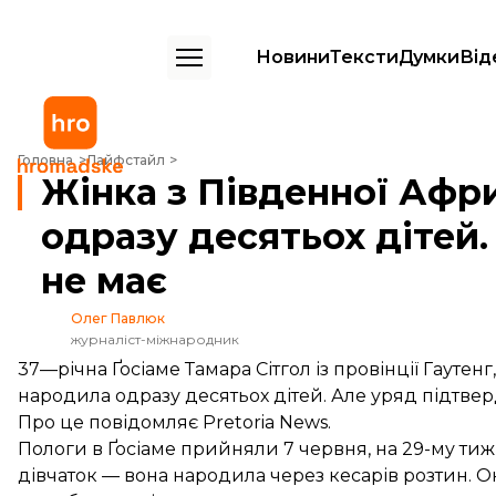
Новини
Тексти
Думки
Від
Жінка з Південної Африки каже, що народила одразу десятьох діте
Головна
Лайфстайл
Жінка з Південної Афр
одразу десятьох дітей
не має
Олег Павлюк
журналіст-міжнародник
37—річна Ґосіаме Тамара Сітгол із провінції Гауте
народила одразу десятьох дітей. Але уряд підтве
Про це повідомляє
Pretoria News
.
Пологи в Ґосіаме прийняли 7 червня, на 29-му тижні
дівчаток — вона народила через кесарів розтин. Ок