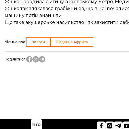
Жінка народила дитину в київському метро. Медик
Жінка так злякалася грабіжників, що в неї почалис
машину потім знайшли
Що таке акушерське насильство і як захистити себ
Більше про
:
пологи
Південна Африка
Поділитися
: