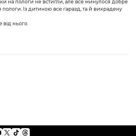
и на пологи не встигли, але все минулося добре
я пологи. Із дитиною все гаразд, та й викрадену
е від нього