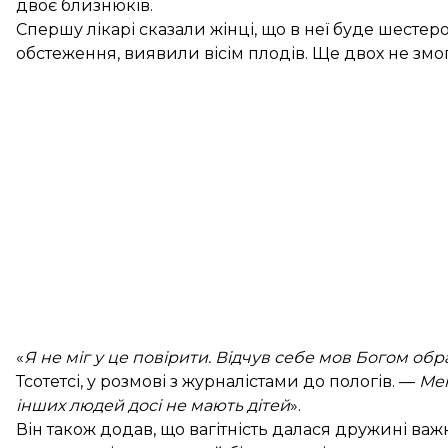
двоє близнюків.
Спершу лікарі сказали жінці, що в неї буде шестер
обстеження, виявили вісім плодів. Ще двох не змог
«
Я не міг у це повірити. Відчув себе мов Богом обр
Тсотетсі, у розмові з журналістами до пологів. —
Мен
інших людей досі не мають дітей
».
Він також додав, що вагітність далася дружині важк