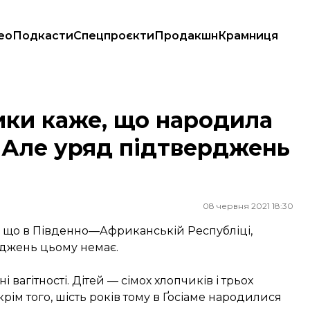
ео
Подкасти
Спецпроєкти
Продакшн
Крамниця
й. Але уряд підтверджень не має
ики каже, що народила
. Але уряд підтверджень
08 червня 2021 18:30
нг, що в Південно—Африканській Республіці,
рджень цьому немає.
 вагітності. Дітей — сімох хлопчиків і трьох
рім того, шість років тому в Ґосіаме народилися