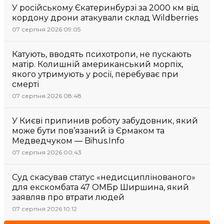
У російському Єкатеринбурзі за 2000 км від
кордону дрони атакували склад Wildberries
07 серпня 2026 09:05
Катують, вводять психотропи, не пускають
матір. Колишній американський морпіх,
якого утримують у росії, перебуває при
смерті
07 серпня 2026 08:48
У Києві припинив роботу забудовник, який
може бути пов’язаний із Єрмаком та
Медведчуком — Bihus.Info
07 серпня 2026 00:43
Суд скасував статус «недисциплінованого»
для екскомбата 47 ОМБр Ширшина, який
заявляв про втрати людей
07 серпня 2026 10:12