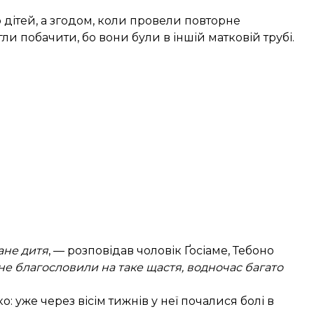
о дітей, а згодом, коли провели повторне
ли побачити, бо вони були в іншій матковій трубі.
ане дитя
, — розповідав чоловік Ґосіаме, Тебоно
е благословили на таке щастя, водночас багато
о: уже через вісім тижнів у неї почалися болі в