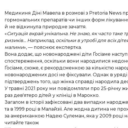
Медикиня Діні Мавела в розмові з Pretoria News п
гормональних препаратів чи інших форм лікування 
й не відкинула природне зачаття.
«
Ситуація вкрай унікальна. Не знаю, як часто таке т
ризиків… Наприклад, оскільки в утробі для всіх діт
малими
», — пояснює експертка.
Вона додає, що новонароджені діти Ґосіаме наступн
спостереження, оскільки вони народилися недо
Ґосіаме, схоже, є рекордсменкою за кількістю народ
новонароджених досі не фіксували. Однак в уряді
підтверджень того, що жінка справді народила дес
У травні 2021 року ми
повідомляли
про 25-річну жи
раз дев'ятеро дітей у клініці в Марокко.
Загалом в історії зафіксовані два випадки народженн
та в 1999 році в Малайзії. Але жодна дитина не пр
за американкою Надею Сулеман, яка у 2009 році н
читайте також