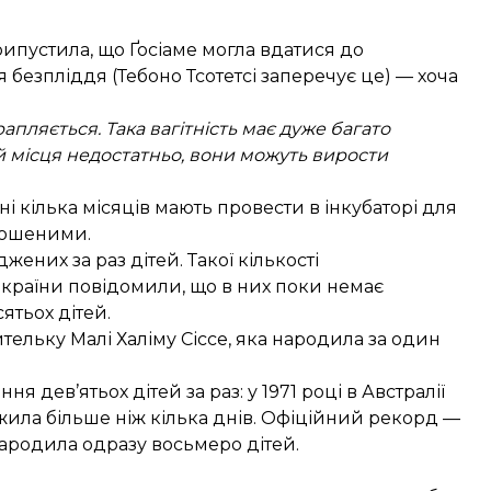
рипустила, що Ґосіаме могла вдатися до
безпліддя (Тебоно Тсотетсі заперечує це) — хоча
рапляється. Така вагітність має дуже багато
ей місця недостатньо, вони можуть вирости
і кілька місяців мають провести в інкубаторі для
ношеними.
жених за раз дітей. Такої кількості
 країни
повідомили
, що в них поки немає
ятьох дітей.
тельку Малі Халіму Сіссе, яка народила за один
я дев’ятьох дітей за раз: у 1971 році в Австралії
ожила більше ніж кілька днів. Офіційний
рекорд
—
ародила одразу восьмеро дітей.