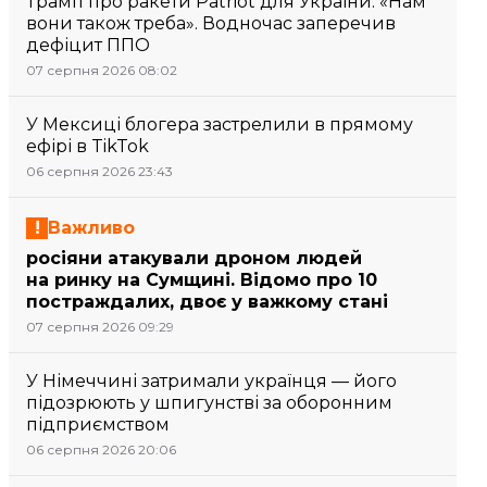
Трамп про ракети Patriot для України: «Нам
вони також треба». Водночас заперечив
дефіцит ППО
07 серпня 2026 08:02
У Мексиці блогера застрелили в прямому
ефірі в TikTok
06 серпня 2026 23:43
Важливо
росіяни атакували дроном людей
на ринку на Сумщині. Відомо про 10
постраждалих, двоє у важкому стані
07 серпня 2026 09:29
У Німеччині затримали українця — його
підозрюють у шпигунстві за оборонним
підприємством
06 серпня 2026 20:06