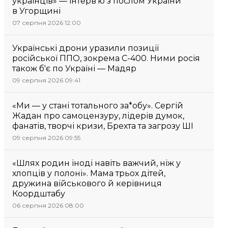
українців» — інтерв’ю з послом України
в Угорщині
07 серпня 2026 12:00
Українські дрони уразили позиції
російської ППО, зокрема С-400. Ними росія
також б'є по Україні — Мадяр
09 серпня 2026 09:41
«Ми — у стані тотального за*обу». Сергій
Жадан про самоцензуру, лідерів думок,
фанатів, творчі кризи, Брехта та загрозу ШІ
09 серпня 2026 09:55
«Шлях родин іноді навіть важчий, ніж у
хлопців у полоні». Мама трьох дітей,
дружина військового й керівниця
Коордштабу
06 серпня 2026 08:00