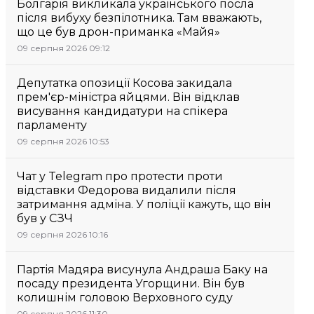
Болгарія викликала українського посла
після вибуху безпілотника. Там вважають,
що це був дрон-приманка «Майя»
09 серпня 2026 09:12
Депутатка опозиції Косова закидала
прем'єр-міністра яйцями. Він відклав
висування кандидатури на спікера
парламенту
09 серпня 2026 10:53
Чат у Telegram про протести проти
відставки Федорова видалили після
затримання адміна. У поліції кажуть, що він
був у СЗЧ
09 серпня 2026 10:16
Партія Мадяра висунула Андраша Баку на
посаду президента Угорщини. Він був
колишнім головою Верховного суду
09 серпня 2026 11:30