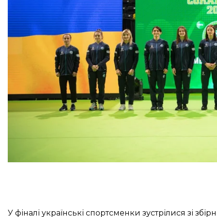
було 10 спортсменок: Оксана Лівач, Альбіна Рілля, 
Бондар, Ірина Коляденко, Катерина Зелених, Тетяна
Шустова.
Збірна України була в одній групі з командами з М
українки перемогли з рахунком 7:3. А от з японсь
5:5. Але українки пройшли далі завдяки класифік
У фіналі українські спортсменки зустрілися зі збі