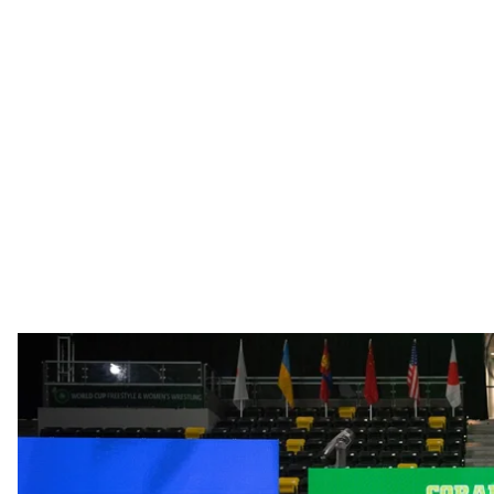
Жіноча збірна Ук
Асоціація спортивно
Жіноча збірна вперше в історії перемогла на Кубку 
китайських спортсменок.
Про це
повідомляє
Асоціація спортивної боротьби
Змагання проходили 10-11 грудня в американському