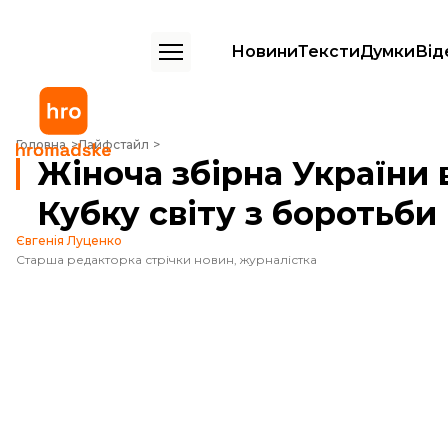
Новини
Тексти
Думки
Від
Жіноча збірна України вперше перемогла на Кубку світу з боротьб
Головна
Лайфстайл
Жіноча збірна України
Кубку світу з боротьби
Євгенія Луценко
Старша редакторка стрічки новин, журналістка