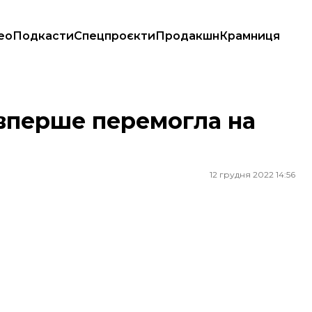
ео
Подкасти
Спецпроєкти
Продакшн
Крамниця
и
 вперше перемогла на
12 грудня 2022 14:56