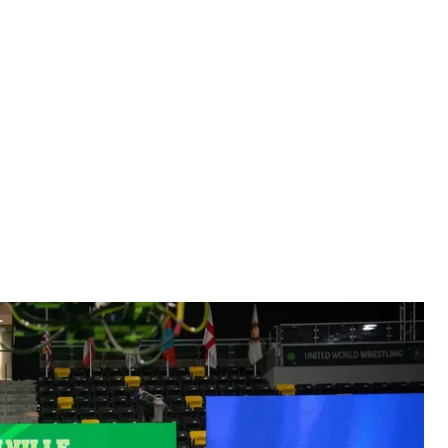
раїни з боротьби
ї боротьби України
світу з боротьби. У фіналі українки обіграли
 України.
 місті Коралвілл. У складі української команди