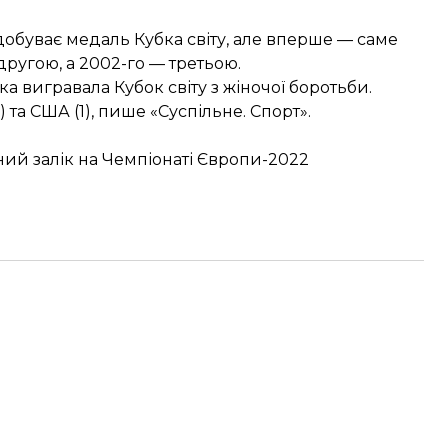
здобуває медаль Кубка світу, але вперше — саме
другою, а 2002-го — третьою.
ка вигравала Кубок світу з жіночої боротьби.
) та США (1),
пише
«Суспільне. Спорт».
ний залік на Чемпіонаті Європи-2022