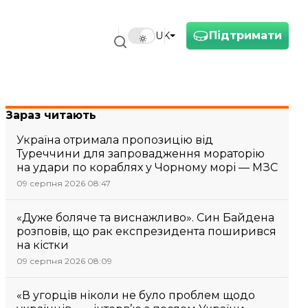
Підтримати
UK
Зараз читають
Україна отримала пропозицію від
Туреччини для запровадження мораторію
на удари по кораблях у Чорному морі — МЗС
09 серпня 2026 08:47
«Дуже боляче та виснажливо». Син Байдена
розповів, що рак експрезидента поширився
на кістки
09 серпня 2026 08:09
«В угорців ніколи не було проблем щодо