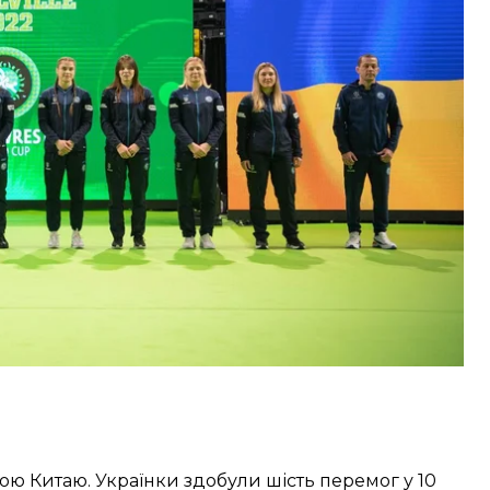
Аліна Грушіна-Акобіа, Юлія Ткач-Остапчук, Ірина
 Сова-Ріжко, Алла Бєлінська та Анастасія Осняч-
онголії та Японії. Монгольських спортсменок
кою командою була однакова кількість перемог —
аційним очкам.
рною Китаю. Українки здобули шість перемог у 10