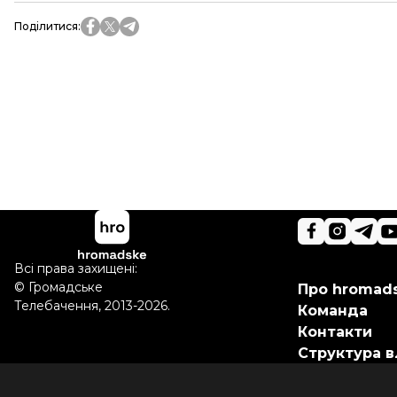
Поділитися
:
Всі права захищені:
©
Громадське
Про hromad
Телебачення
,
2013-2026.
Команда
Контакти
Структура в