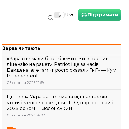
Підтримати
UK
Зараз читають
«Зараз не мали б проблеми». Київ просив
ліцензію на ракети Patriot іще за часів
Байдена, але там «просто сказали "ні"» — Kyiv
Independent
05 серпня 2026 12:59
Цьогоріч Україна отримала від партнерів
утричі менше ракет для ППО, порівнюючи із
2025 роком — Зеленський
05 серпня 2026 14:03