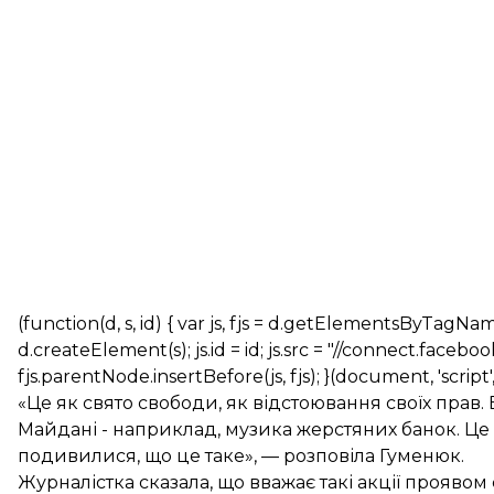
(function(d, s, id) { var js, fjs = d.getElementsByTagNam
d.createElement(s); js.id = id; js.src = "//connect.face
fjs.parentNode.insertBefore(js, fjs); }(document, 'script',
«Це як свято свободи, як відстоювання своїх прав
Майдані - наприклад, музика жерстяних банок. Ц
подивилися, що це таке», — розповіла Гуменюк.
Журналістка сказала, що вважає такі акції прояво