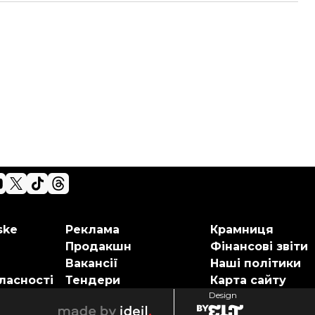
ske
Реклама
Крамниця
Продакшн
Фінансові звіти
Вакансії
Наші політики
ласності
Тендери
Карта сайту
Design
elt
ideil