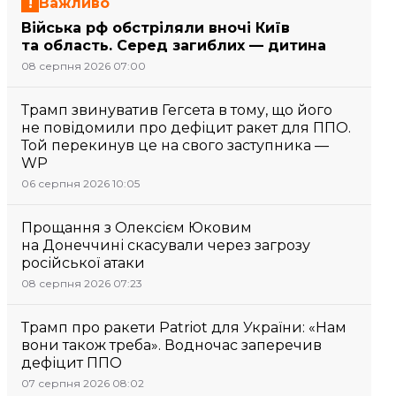
Важливо
Війська рф обстріляли вночі Київ
та область. Серед загиблих — дитина
08 серпня 2026 07:00
Трамп звинуватив Гегсета в тому, що його
не повідомили про дефіцит ракет для ППО.
Той перекинув це на свого заступника —
WP
06 серпня 2026 10:05
Прощання з Олексієм Юковим
на Донеччині скасували через загрозу
російської атаки
08 серпня 2026 07:23
Трамп про ракети Patriot для України: «Нам
вони також треба». Водночас заперечив
дефіцит ППО
07 серпня 2026 08:02