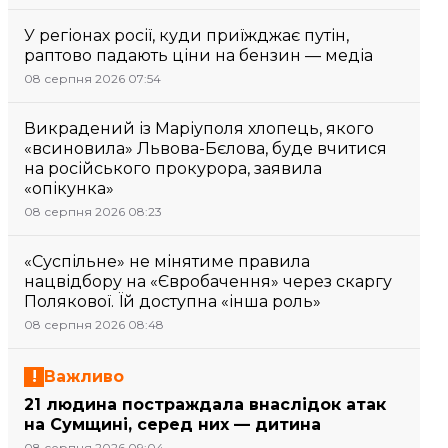
У регіонах росії, куди приїжджає путін,
раптово падають ціни на бензин — медіа
08 серпня 2026 07:54
Викрадений із Маріуполя хлопець, якого
«всиновила» Львова-Бєлова, буде вчитися
на російського прокурора, заявила
«опікунка»
08 серпня 2026 08:23
«Суспільне» не мінятиме правила
нацвідбору на «Євробачення» через скаргу
Полякової. Їй доступна «інша роль»
08 серпня 2026 08:48
Важливо
21 людина постраждала внаслідок атак
на Сумщині, серед них — дитина
08 серпня 2026 09:04