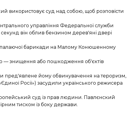
кий використовує суд над собою, щоб розповісти
ентрального управління Федеральної служби
а секунд він облив бензином дерев'яні двері
у палаючої барикади на Малому Конюшенному
ю — знищення або пошкодження об'єктів
ти
пред'явлене йому обвинувачення на тероризм,
 «Єдиної Росії») засудили українського режисера
ропейський суд із прав людини. Павлєнский
ірним тиском із боку держави.