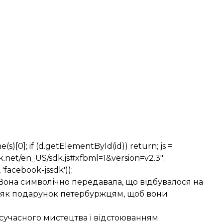
e(s)[0]; if (d.getElementById(id)) return; js =
book.net/en_US/sdk.js#xfbml=1&version=v2.3";
 'facebook-jssdk'));
. Вона символічно передавала, що відбувалося на
е як подарунок петербуржцям, щоб вони
м сучасного мистецтва і відстоюванням