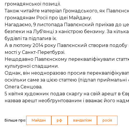
громадянської позиції.
Також читайте
матеріал Громадського
, як Павлєнс
громадянам Росії про ідеї Майдану.
Нагадаємо, 9 листопада Павлєнский приїхав до ц
безпеки на Луб'янці з каністрою бензину. За кільк
будівлі та
підпалив їх
.
А в лютому 2014 року Павлєнский створив подоб
мості у Санкт-Перетбурзі.
Нещодавно Павлєнскому
перекваліфікували
статт
культурної спадщини.
Однак, він неодноразово
просив перекваліфікува
оскільки саме за цією статтею (підпал приймальні
Олега Сенцова.
5 квітня художник подав
скаргу на свій арешт
в Єв
назвав арешт необґрунтованим і вважає його надм
Більше про
:
Майдан
рф
вандалізм
росія