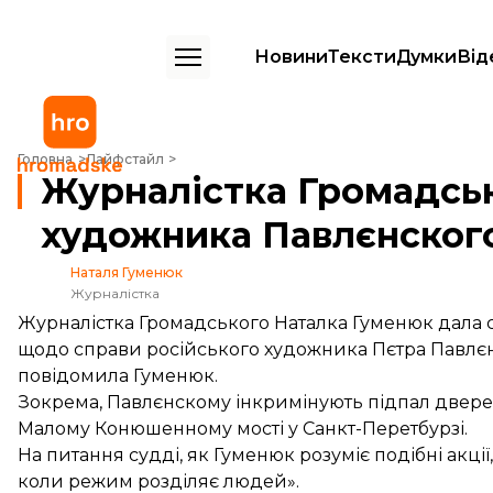
Новини
Тексти
Думки
Від
Журналістка Громадського свідчила у справі художника Павлєнског
Головна
Лайфстайл
Журналістка Громадськ
художника Павлєнског
Наталя Гуменюк
Журналістка
Журналістка Громадського Наталка Гуменюк дала 
щодо справи російського художника Пєтра Павлєнс
повідомила Гуменюк.
Зокрема, Павлєнскому інкримінують підпал дверей
Малому Конюшенному мості у Санкт-Перетбурзі.
На питання судді, як Гуменюк розуміє подібні акції,
коли режим розділяє людей».