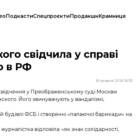
ео
Подкасти
Спецпроєкти
Продакшн
Крамниця
о в РФ
ого свідчила у справі
о в РФ
16 травня 2016 16:35
свідчення у Преображенському суді Москви
кого. Його звинувачують у вандалізмі,
 будівлі ФСБ і створенні «палаючої барикади» на
 журналістка відповіла: «як знак солідарності,