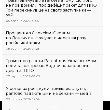
Трамп звинуватив Гегсета в тому, що його
не повідомили про дефіцит ракет для ППО.
Той перекинув це на свого заступника —
WP
06 серпня 2026 10:05
Прощання з Олексієм Юковим
на Донеччині скасували через загрозу
російської атаки
08 серпня 2026 07:23
Трамп про ракети Patriot для України: «Нам
вони також треба». Водночас заперечив
дефіцит ППО
07 серпня 2026 08:02
У регіонах росії, куди приїжджає путін,
раптово падають ціни на бензин — медіа
08 серпня 2026 07:54
Підтримати