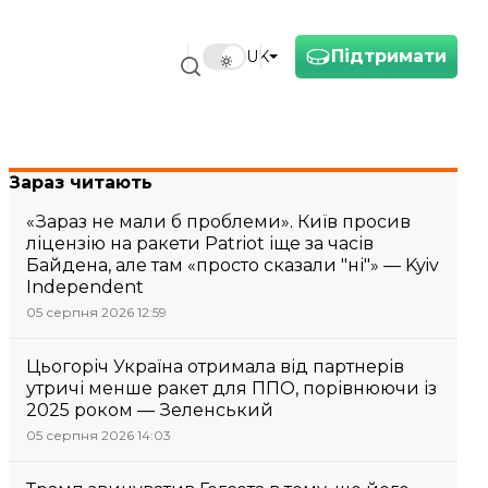
Підтримати
UK
Зараз читають
«Зараз не мали б проблеми». Київ просив
ліцензію на ракети Patriot іще за часів
Байдена, але там «просто сказали "ні"» — Kyiv
Independent
05 серпня 2026 12:59
Цьогоріч Україна отримала від партнерів
утричі менше ракет для ППО, порівнюючи із
2025 роком — Зеленський
05 серпня 2026 14:03