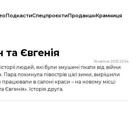
ео
Подкасти
Спецпроєкти
Продакшн
Крамниця
 та Євгенія
16 квітня 2015 22:54
орії людей, які були змушені тікати від війни.
ч. Пара покинула півострів цієї зими, вирішили
м працювали в салоні краси – на новому місці
 Євгенія». Історія друга.