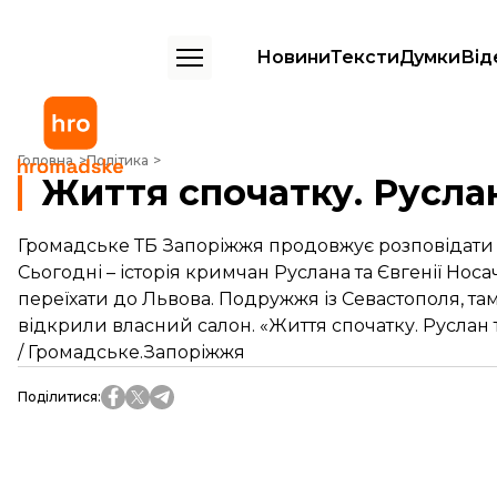
Новини
Тексти
Думки
Від
Життя спочатку. Руслан та Євгенія
Головна
Політика
Життя спочатку. Руслан
Громадське ТБ Запоріжжя продовжує розповідати іст
Сьогодні – історія кримчан Руслана та Євгенії Носа
переїхати до Львова. Подружжя із Севастополя, та
відкрили власний салон. «Життя спочатку. Руслан та
/ Громадське.Запоріжжя
Поділитися
: