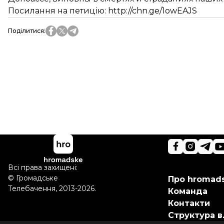
Посилання на петицію:
http://chn.ge/1owEAJS
Поділитися
:
Всі права захищені:
©
Громадське
Про hromad
Телебачення
,
2013-2026.
Команда
Контакти
Структура в