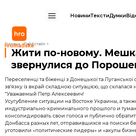
Новини
Тексти
Думки
Від
Жити по-новому. Мешканці Донбасу звернулися до Порошенка
Головна
Лайфстайл
Жити по-новому. Мешк
звернулися до Пороше
Переселенці та біженці з Донецької та Луганської
зв'язку із вкрай складною ситуацією, що склалася н
"Уважаемый Петр Алексеевич!
Усугубление ситуации на Востоке Украины, а та
индустриально-криминального прошлого и туман
консолидировать свои голоса и публично обратит
Донбасса разных лет, отправившихся на поиски бе
уготовили «политические лидеры» и «акулы бизне