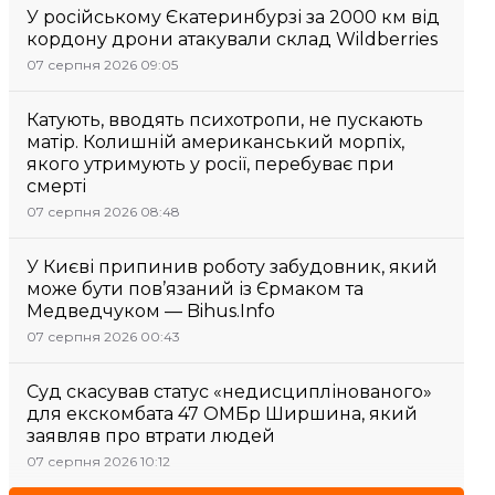
У російському Єкатеринбурзі за 2000 км від
кордону дрони атакували склад Wildberries
07 серпня 2026 09:05
Катують, вводять психотропи, не пускають
матір. Колишній американський морпіх,
якого утримують у росії, перебуває при
смерті
07 серпня 2026 08:48
У Києві припинив роботу забудовник, який
може бути пов’язаний із Єрмаком та
Медведчуком — Bihus.Info
07 серпня 2026 00:43
Суд скасував статус «недисциплінованого»
для екскомбата 47 ОМБр Ширшина, який
заявляв про втрати людей
07 серпня 2026 10:12