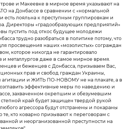
рове и Макеевке в мирное время указывают на
ТО на Донбассе в сравнении с «нормальной
 и есть лояльна к преступным группировкам и
ора. Директоры «градообразующих предприятий»
отовы пустить под откос будущее молодежи
асса трудно разобраться в политике потому, что
и для просвещения наших «мозолистых» сограждан
вом, которое никогда не гарантировало
в и металлургов даже в самое мирное время.
енцев и беженцев с Донбасса, призываем Вас,
уционных прав и свобод граждан Украины,
 агитации и ЖИТЬ ПО-НОВОМУ не на плакате, а в
возглавить эффективные меры по наведению и
ассе, захваченном окрепшим и обезумевшим
 степной край будет защищен твердой рукой
 любого агрессора будут отстранены и покараны
 те, кто коварно призывают к переговорам с
ованной и неорганизованной преступности на
земляков".