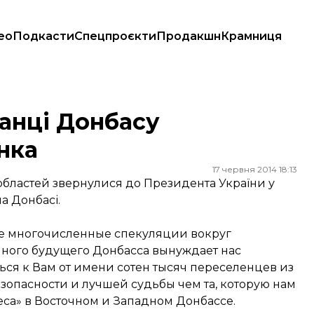
ео
Подкасти
Спецпроєкти
Продакшн
Крамниця
анці Донбасу
нка
17 червня 2014 18:13
 областей звернулися до Президента України у
а Донбасі.
кже многочисленные спекуляции вокруг
ного будущего Донбасса вынуждает нас
ься к Вам от имени сотен тысяч переселенцев из
зопасности и лучшей судьбы чем та, которую нам
са» в Восточном и Западном Донбассе.