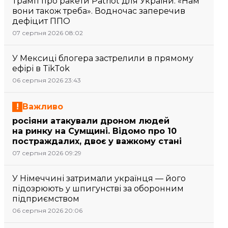
Трамп про ракети Patriot для України: «Нам
вони також треба». Водночас заперечив
дефіцит ППО
07 серпня 2026 08:02
У Мексиці блогера застрелили в прямому
ефірі в TikTok
06 серпня 2026 23:43
Важливо
росіяни атакували дроном людей
на ринку на Сумщині. Відомо про 10
постраждалих, двоє у важкому стані
07 серпня 2026 09:29
У Німеччині затримали українця — його
підозрюють у шпигунстві за оборонним
підприємством
06 серпня 2026 20:06