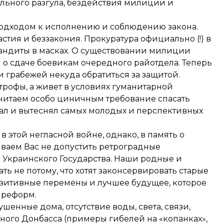
ьного разгула, бездействия милиции и
подходом к исполнению и соблюдению закона.
стия и беззакония. Прокуратура официально (!) в
андиты в масках. О существовании милиции
 о сдаче боевикам очередного райотдела. Теперь
 грабежей некуда обратиться за защитой.
трофы, а живет в условиях гуманитарной
считаем особо циничным требование спасать
жал и вытеснял самых молодых и перспективных
в этой негласной войне, однако, в память о
ваем Вас не допустить ретроградные
 Украинского Государства. Наши родные и
жать не потому, что хотят законсервировать старые
позитивные перемены и лучшее будущее, которое
 реформ.
енные дома, отсутствие воды, света, связи,
ного Донбасса (примеры гибелей на «копанках»,