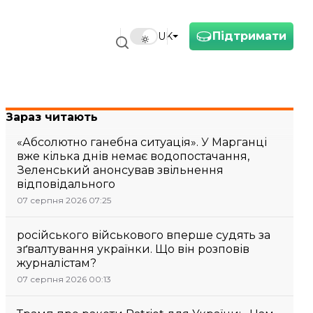
Підтримати
UK
Зараз читають
«Абсолютно ганебна ситуація». У Марганці
вже кілька днів немає водопостачання,
Зеленський анонсував звільнення
відповідального
07 серпня 2026 07:25
російського військового вперше судять за
зґвалтування українки. Що він розповів
журналістам?
07 серпня 2026 00:13