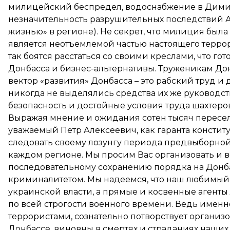
милицейский беспредел, водоснабжение в Димит
незначительность разрушительных последствий А
жизнью» в регионе). Не секрет, что милиция была
является неотъемлемой частью настоящего терр
так боятся расстаться со своими креслами, что г
Донбасса и бизнес-альтернативы. Труженикам Донб
вектор «развития» Донбасса – это рабский труд 
никогда не выделялись средства их же руководст
безопасность и достойные условия труда шахтеро
Выражая мнение и ожидания сотен тысяч пересел
уважаемый Петр Алексеевич, как гаранта констит
следовать своему лозунгу периода предвыборной
каждом регионе. Мы просим Вас организовать и 
последовательному сохранению порядка на Донб
криминалитетом. Мы надеемся, что наш любимый
украинской власти, а прямые и косвенные агенты
по всей строгости военного времени. Ведь именно
террористами, сознательно потворствует организ
Донбассе, виновны в смертях и страданиях наших 