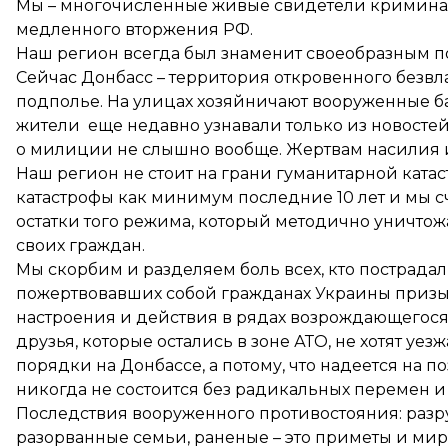
Мы – многочисленные живые свидетели криминал
медленного вторжения РФ.
Наш регион всегда был знаменит своеобразным 
Сейчас Донбасс – территория откровенного безвла
подполье. На улицах хозяйничают вооруженные б
жители еще недавно узнавали только из новостей
о милиции не слышно вообще. Жертвам насилия и
Наш регион не стоит на грани гуманитарной катас
катастрофы как минимум последние 10 лет и мы 
остатки того режима, который методично уничто
своих граждан.
Мы скорбим и разделяем боль всех, кто пострадал 
пожертвовавших собой гражданах Украины призы
настроения и действия в рядах возрождающегося
друзья, которые остались в зоне АТО, не хотят уез
порядки на Донбассе, а потому, что надеется на 
никогда не состоится без радикальных перемен и
Последствия вооруженного противостояния: разруш
разорванные семьи, раненые – это приметы и мир