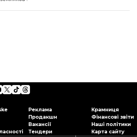
ske
Реклама
Крамниця
Продакшн
Фінансові звіти
Вакансії
Наші політики
ласності
Тендери
Карта сайту