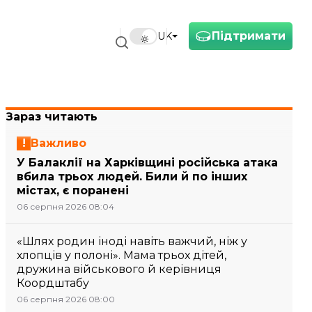
Підтримати
UK
Зараз читають
Важливо
У Балаклії на Харківщині російська атака
вбила трьох людей. Били й по інших
містах, є поранені
06 серпня 2026 08:04
«Шлях родин іноді навіть важчий, ніж у
хлопців у полоні». Мама трьох дітей,
дружина військового й керівниця
Коордштабу
06 серпня 2026 08:00