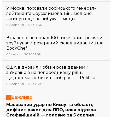
У Москві поховали російського генерал-
лейтенанта Єрусалимова. Він, імовірно,
загинув під час вибуху — медіа
06 серпня 2026 07:30
Втрачено ще понад 100 тисяч книг. росіяни
зруйнували резервний склад видавництва
BookChef
05 серпня 2026 21:09
США відновили обмін розвідданими
з Україною на попередньому рівні.
Це допомагає бити вглиб росії — Politico
06 серпня 2026 08:36
Важливо
Масований удар по Києву та області,
дефіцит ракет для ППО, нова підозра
Стефанішиній — головне за 5 серпня