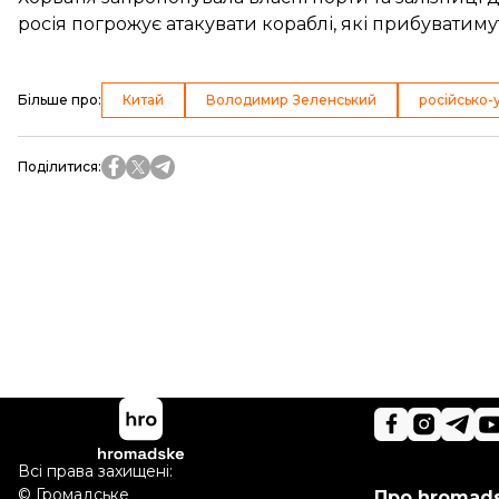
росія погрожує атакувати кораблі, які прибуватиму
Більше про
:
Китай
Володимир Зеленський
російсько-у
Поділитися
:
Всі права захищені:
©
Громадське
Про hromad