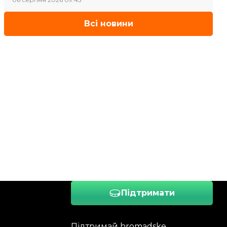
Всі новини
Підтримати
Підтримай hromadske.