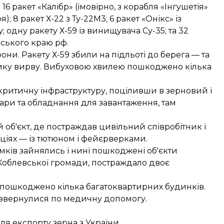
16 ракет «Калібр» (імовірно, з корабля «Інгушетія»
; 8 ракет Х-22 з Ту-22М3; 6 ракет «Онікс» із
 одну ракету Х-59 із винищувача Су-35; та 32
ського краю рф.
рони. Ракету Х-59 збили на підльоті до берега — та
елику вирву. Вибуховою хвилею пошкоджено кілька
 критичну інфраструктуру, поціливши в зерновий і
ри та обладнання для завантаження, там
об'єкт, де постраждав цивільний співробітник і
ціях — із тютюном і фейєрверками.
ламків зайнялись і нині пошкоджені об'єкти
Коблевської громади, постраждало двоє
пошкоджено кілька багатоквартирних будинків.
 звернулися по медичну допомогу.
для експорту зерна з України