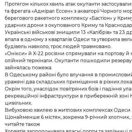
Протягом кількох хвиль атак окупанти застосували: 
та фрегата «Адмірал Ессен» з акваторії Чорного моря)
берегового ракетного комплексу «Бастіон» у Криму;
ударних дрони з окупованого Криму та Краснодар
Українські військові знищили 13 «Калібрів» та 23 д
впала в одному з кварталів Одеси та утворила в
будівель навколо, троє людей травмовано.
«Онікси» й Х-22 росіяни спрямували на портову й
олійний термінали. Окупанти пошкодили резервуа
зайнялась пожежа.
В Одеському районі було влучання в промисловий 
уражені два складських приміщення в різних лока
Окрім того, унаслідок повітряних боїв і падіння у
рекреаційної інфраструктури в прибережній зоні 
цивільних.
Вибуховою хвилею в житлових комплексах Одеси 
Щонайменше 6 містян, зокрема 9-річний хлопчик,
читайте також
Хорватія запропонувала власні порти та залізниці 