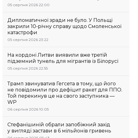
05 серпня 2026 22:00
Дипломатичної зради не було. У Польщі
закрили 10-річну справу щодо Смоленської
катастрофи
05 серпня 2026 23:22
На кордоні Литви виявили вже третій
підземний тунель для мігрантів із Білорусі
05 серпня 2026 22:55
Трамп звинуватив Гегсета в тому, що його
не повідомили про дефіцит ракет для ППО.
Той перекинув це на свого заступника —
WP
06 серпня 2026 10:05
Стефанішиній обрали запобіжний захід
у вигляді застави в 6 мільйонів гривень
06 серпня 2026 09:43