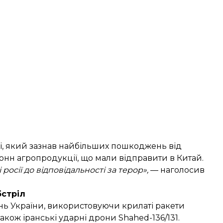
і, який
зазнав найбільших пошкоджень
від
 тонн агропродукції, що мали відправити в Китай.
росії до відповідальності за терор»,
— наголосив
бстріл
нь України
, використовуючи крилаті ракети
акож іранські ударні дрони Shahed-136/131.