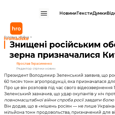
Новини
Тексти
Думки
Від
Знищені російським обстрілом 60 тисяч тонн зерна призначалися
Головна
Війна
Знищені російським об
зерна призначалися К
Ярослав Герасименко
Редактор стрічки новин
Президент Володимир Зеленський заявив, що рос
60 тисяч тонн агропродукції, яка призначалася дл
Про це він
розповів
під час свого відеозвернення 
Зеленський зазначив, що удар окупантів у ніч про
повномасштабної війни спроба росії завдати болю
Він додав, що в «мішень росіян — не лише Україна»
мільйона тонн продовольства, призначений для ві