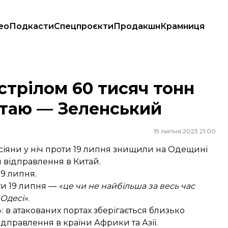
ео
Подкасти
Спецпроєкти
Продакшн
Крамниця
 Китаю — Зеленський
стрілом 60 тисяч тонн
итаю — Зеленський
19 липня 2023 21:00
іяни у ніч проти 19 липня знищили на Одещині
я відправлення в Китай.
19 липня.
ти 19 липня —
«це чи не найбільша за весь час
 Одесі»
.
: в атакованих портах зберігається близько
дправлення в країни Африки та Азії.