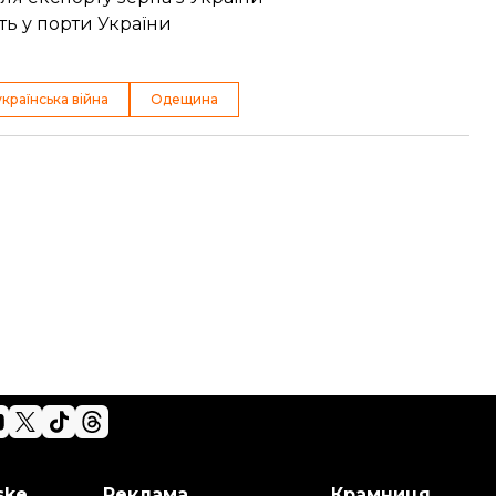
ть у порти України
країнська війна
Одещина
ske
Реклама
Крамниця