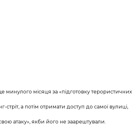
е минулого місяця за «підготовку терористичних
г-стріт, а потім отримати доступ до самої вулиці,
вою атаку», якби його не заарештували.