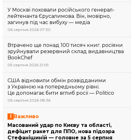
У Москві поховали російського генерал-
лейтенанта Єрусалимова. Він, імовірно,
загинув під час вибуху — медіа
06 серпня 2026 07:30
Втрачено ще понад 100 тисяч книг. росіяни
зруйнували резервний склад видавництва
BookChef
05 серпня 2026 21:09
США відновили обмін розвідданими
з Україною на попередньому рівні.
Це допомагає бити вглиб росії — Politico
06 серпня 2026 08:36
Важливо
Масований удар по Києву та області,
дефіцит ракет для ППО, нова підозра
Стефанішиній — головне за 5 серпня