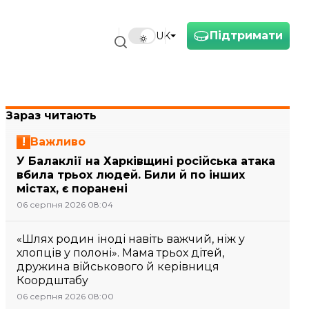
Підтримати
UK
Зараз читають
Важливо
У Балаклії на Харківщині російська атака
вбила трьох людей. Били й по інших
містах, є поранені
06 серпня 2026 08:04
«Шлях родин іноді навіть важчий, ніж у
хлопців у полоні». Мама трьох дітей,
дружина військового й керівниця
Коордштабу
06 серпня 2026 08:00