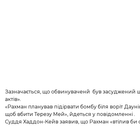
Зазначається, що обвинуваченй був засуджений щ
актів».
«Рахман планував підірвати бомбу біля воріт Даунін
щоб вбити Терезу Мей», йдеться у повідомленні .
Суддя Хаддон-Кейв заявив, що Рахман «втілив би с