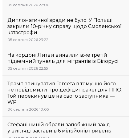
05 серпня 2026 22:00
Дипломатичної зради не було. У Польщі
закрили 10-річну справу щодо Смоленської
катастрофи
05 серпня 2026 23:22
На кордоні Литви виявили вже третій
підземний тунель для мігрантів із Білорусі
05 серпня 2026 22:55
Трамп звинуватив Гегсета в тому, що його
не повідомили про дефіцит ракет для ППО.
Той перекинув це на свого заступника —
WP
06 серпня 2026 10:05
Стефанішиній обрали запобіжний захід
у вигляді застави в 6 мільйонів гривень
06 серпня 2026 09:43