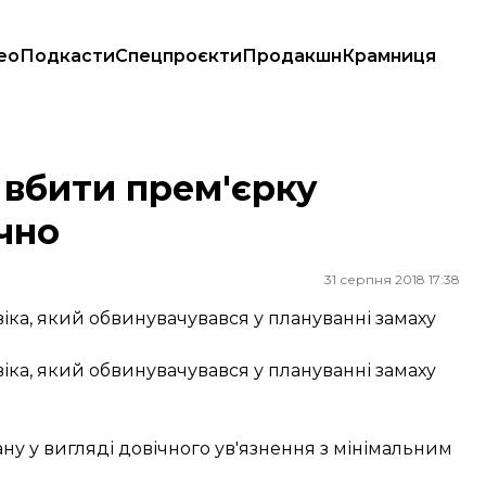
ео
Подкасти
Спецпроєкти
Продакшн
Крамниця
 вбити прем'єрку
чно
31 серпня 2018 17:38
віка, який обвинувачувався у плануванні замаху
віка, який обвинувачувався у плануванні замаху
ну у вигляді довічного ув'язнення з мінімальним