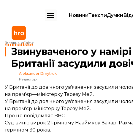
Новини
Тексти
Думки
Від
Звинуваченого у намірі вбити прем'єрку Британії засудили довічно
Головна
Світ
Звинуваченого у намірі
Британії засудили дові
Aleksander Dmytruk
Редактор
У Британії до довічного ув'язнення засудили чоло
на прем'єр—міністерку Терезу Мей.
У Британії до довічного ув'язнення засудили чоло
на прем'єр-міністерку Терезу Мей.
Про це
повідомляє
BBC.
Суд виніс вирок 21-річному Нааймуру Закарі Рахма
терміном 30 років.