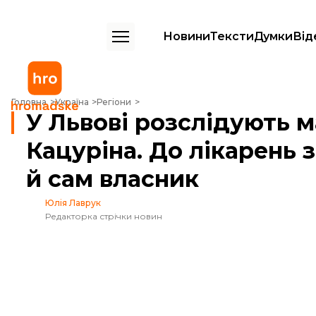
Новини
Тексти
Думки
Від
У Львові розслідують масове отруєння в ресторані Кацуріна. До лі
Головна
Україна
Регіони
У Львові розслідують м
Кацуріна. До лікарень
й сам власник
Юлія Лаврук
Редакторка стрічки новин