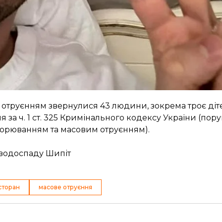
перевірила всіх співробітників, поверхні та продук
у і громаді також. Всі інші передбачені законом пере
о розслідують випадок харчового отруєння громадя
 отруєнням звернулися 43 людини, зокрема троє діт
за ч. 1 ст. 325 Кримінального кодексу України (пор
ворюванням та масовим отруєнням).
з водоспаду Шипіт
сторан
масове отруєння