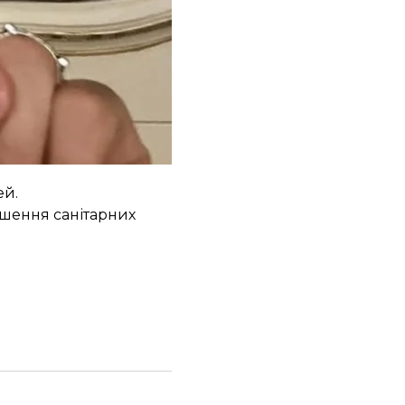
ти.
«Чекаємо
вірки, звісно,
н в одному
ей.
ушення санітарних