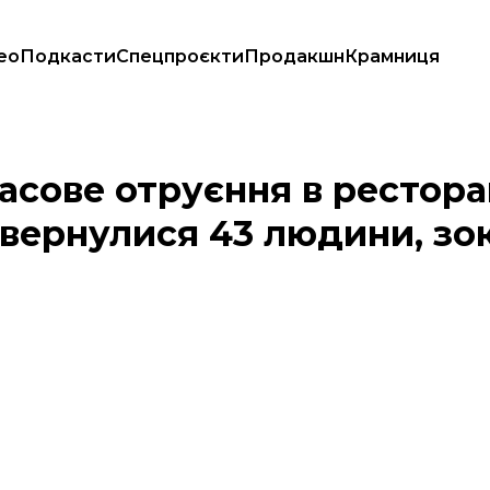
ео
Подкасти
Спецпроєкти
Продакшн
Крамниця
карень звернулися 43 людини, зокрема й сам власник
асове отруєння в рестора
 звернулися 43 людини, з