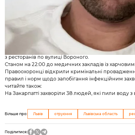
До ресторану також викликали санстанцію, яка вже 
на результати. Повідомимо їх кожному постраждалом
пройдемо теж»
, — наголосив Кацурін.
Пізніше в поліції Львівської області
повідомили
, щ
з ресторанів по вулиці Вороного.
Станом на 22:00 до медичних закладів із харчовим
Правоохоронці відкрили кримінальні провадження 
правил і норм щодо запобігання інфекційним зах
читайте також:
На Закарпатті захворіли 38 людей, які пили воду 
Більше про
:
Львів
отруєння
Львівська область
ре
Поділитися
: