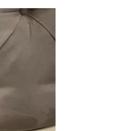
і отруїлися. За даними
 нам про симптоми
ам заклад закрили