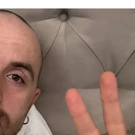
Ресторатор Міша Кацурін
misha_katsurin / Instagram
н та гості його закладу «Китайський привіт» у Львов
а троє дітей.
ль, не тільки я. Станом на зараз 11 гостей повідомили
в десертах 14 і 15 липня»
, — написав Кацурін.
вання всім, хто отруївся та звернувся по допомогу. С