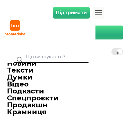
Підтримати
Підтримати
У Львові сталася стрілянина: що відомо
Головна
Україна
Регіони
У Львові сталася стрілянина:
що відомо
UK
EN
RU
Ольга Денисяка
31 серпня 2025 22:28
Редакторка стрічки новин
Новини
Тексти
Думки
Відео
Подкасти
Спецпроєкти
Продакшн
Крамниця
У Львові під час сварки чоловік здійснив кілька