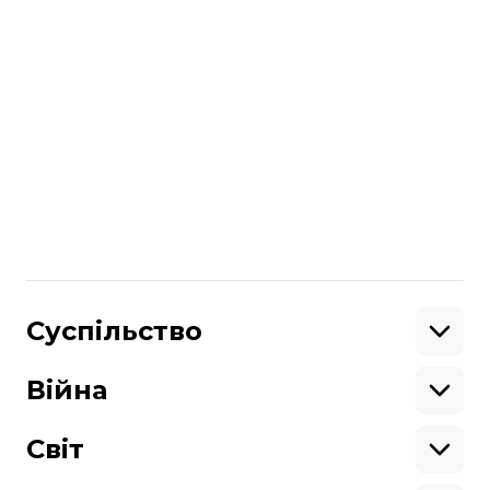
Андрій Парубій загинув на місці.
Нападник втік, а у Львові ввели
спеціальну операцію «Сирена».
Стрільця досі розшукують.
читайте також:
Над розслідуванням убивства Парубія
працюють цілодобово — Зеленський
Більше про
:
Львів
стрілянина
Львівська область
Поділитися
:
Суспільство
Освіта
Кримінал
Війна
Здоров'я
Екологія
Ветерани
Підтримати
Військові
Світ
Ситуація на фронті
Крим
Північна Америка