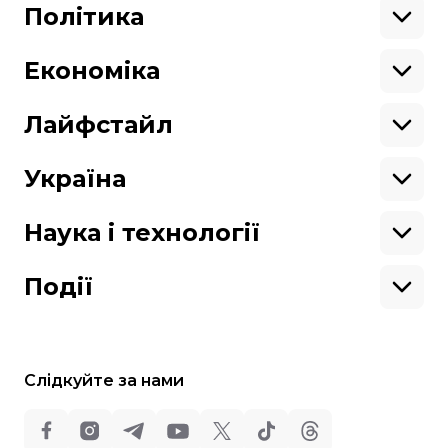
Донбас
Латинська Америка
Політика
Підтримай hromadske.
Азія
Ми працюємо для тебе та завдяки тобі.
Африка
Закопроєкти
Будь нашим другом
Європа
Персоналії
Економіка
Геополітика
Верховна Рада
Кабінет міністрів
Бізнес
Про hromadske
Вакансії
Реформи
Енергетика
Лайфстайл
Вибори
Особисті фінанси
Команда
Тендери
Корупція
Інфраструктура
Спорт
Контакти
Крамниця
Нерухомість
Кіно
Україна
Структура
Фінансові звіти
Ціни
Музика
Театр
Київ
власності
Наші політики
Подорожі
Регіони
Наука і технології
Реклама
Карта сайту
Книги
Історія
Продакшн
Їжа
Гаджети
ШІ
Події
Космос
IT
Техніка
Слідкуйте за нами
Всі права захищені: