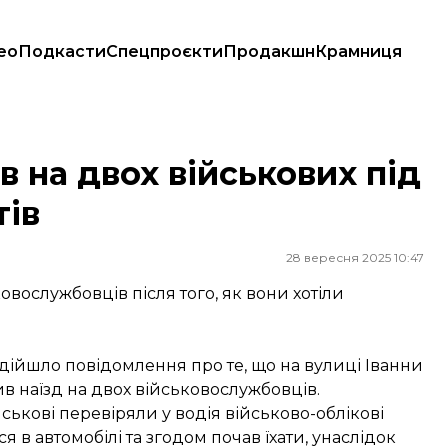
ео
Подкасти
Спецпроєкти
Продакшн
Крамниця
ентів
в на двох військових під
тів
28 вересня 2025 10:47
овослужбовців після того, як вони хотіли
адійшло повідомлення про те, що на вулиці Іванни
в наїзд на двох військовослужбовців.
ькові перевіряли у водія військово-облікові
 в автомобілі та згодом почав їхати, унаслідок