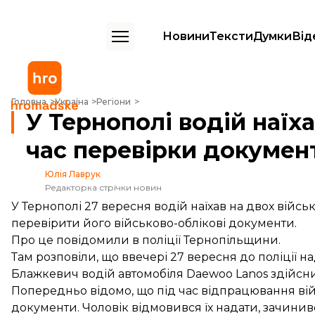
Новини
Тексти
Думки
Від
У Тернополі водій наїхав на двох військових під час перевірки докум
Головна
Україна
Регіони
У Тернополі водій наїха
час перевірки докумен
Юлія Лаврук
Редакторка стрічки новин
У Тернополі 27 вересня водій наїхав на двох військ
перевірити його військово-облікові документи.
Про це
повідомили
в поліції Тернопільщини.
Там розповіли, що ввечері 27 вересня до поліції н
Блажкевич водій автомобіля Daewoo Lanos здійсни
Попередньо відомо, що під час відпрацювання війс
документи. Чоловік відмовився їх надати, зачинився