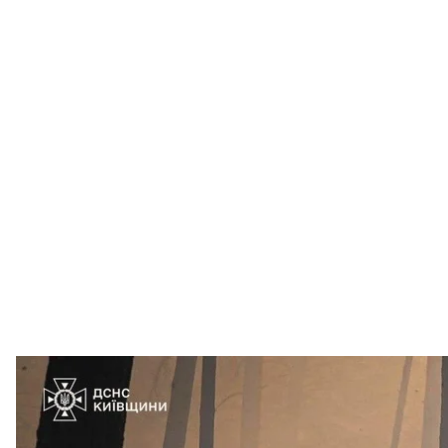
Рятувальники гасять лісову
ДСНС У
У Чорнобильській зоні на Київщині рятувальники 
понад 1100 га.