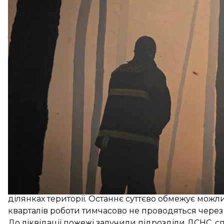
Про це
повідомили
в ДСНС.
Через сильні пориви вітру вогонь стрімко поширю
лісового масиву. Зараз орієнтовна площа пожежі вж
Окрім того, ситуацію ускладнюють суха погода, си
ділянках території. Останнє суттєво обмежує можлив
кварталів роботи тимчасово не проводяться через
До ліквідації пожежі залучили підрозділи ДСНС, сп