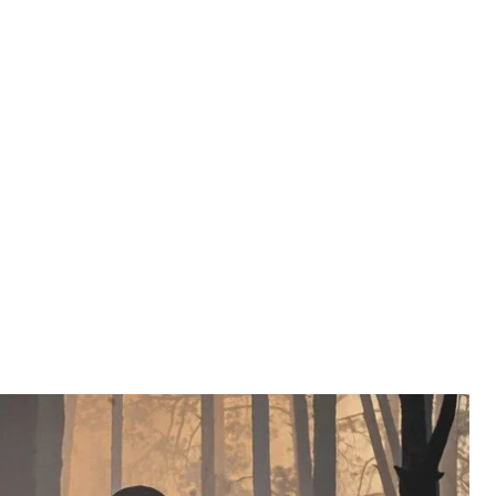
 пожежу в Зоні відчуження
країни
гасять масштабну лісову пожежу, яка охопила