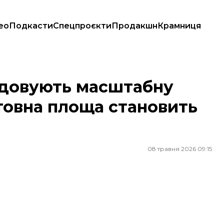
ео
Подкасти
Спецпроєкти
Продакшн
Крамниця
овна площа становить понад 1100 га
відовують масштабну
товна площа становить
08 травня 2026 09:15