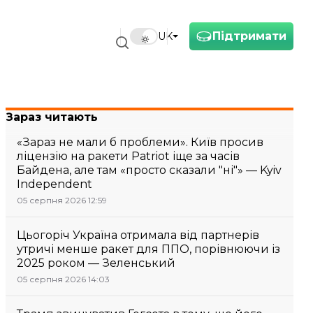
Підтримати
UK
Зараз читають
«Зараз не мали б проблеми». Київ просив
ліцензію на ракети Patriot іще за часів
Байдена, але там «просто сказали "ні"» — Kyiv
Independent
05 серпня 2026 12:59
Цьогоріч Україна отримала від партнерів
утричі менше ракет для ППО, порівнюючи із
2025 роком — Зеленський
05 серпня 2026 14:03