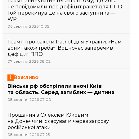
Трамп звинуватив Гегсета в тому, що його
не повідомили про дефіцит ракет для ППО.
Той перекинув це на свого заступника —
WP
06 серпня 2026 10:05
Трамп про ракети Patriot для України: «Нам
вони також треба». Водночас заперечив
дефіцит ППО
07 серпня 2026 08:02
Важливо
Війська рф обстріляли вночі Київ
та область. Серед загиблих — дитина
08 серпня 2026 07:00
Прощання з Олексієм Юковим
на Донеччині скасували через загрозу
російської атаки
08 серпня 2026 07:23