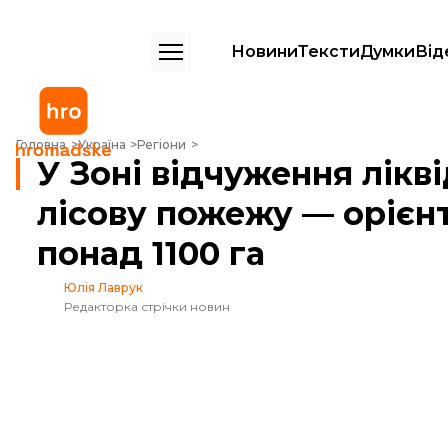
Новини
Тексти
Думки
Від
У Зоні відчуження ліквідовують масштабну лісову пожежу — орієнт
Головна
Україна
Регіони
У Зоні відчуження лік
лісову пожежу — орієн
понад 1100 га
Юлія Лаврук
Редакторка стрічки новин