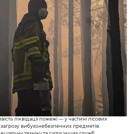
ється територією, охоплюючи нові квартали
е становить понад 1100 га.
льний вітер та мінна небезпека на окремих
ість ліквідації пожежі — у частині лісових
 загрозу вибухонебезпечних предметів.
еціальну техніку та сили інших служб.