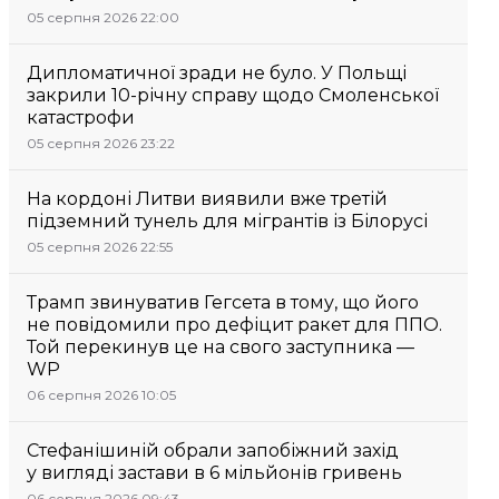
05 серпня 2026 22:00
Дипломатичної зради не було. У Польщі
закрили 10-річну справу щодо Смоленської
катастрофи
05 серпня 2026 23:22
На кордоні Литви виявили вже третій
підземний тунель для мігрантів із Білорусі
05 серпня 2026 22:55
Трамп звинуватив Гегсета в тому, що його
не повідомили про дефіцит ракет для ППО.
Той перекинув це на свого заступника —
WP
06 серпня 2026 10:05
Стефанішиній обрали запобіжний захід
у вигляді застави в 6 мільйонів гривень
06 серпня 2026 09:43