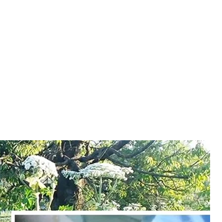
вне фото
вслужби в Закарпатській області
erreg NEXT Poland–Ukraine 2021–2027,
донних територій України й Польщі від
ліквідувати осередки борщівника у дев’яти
оширення цієї рослини.