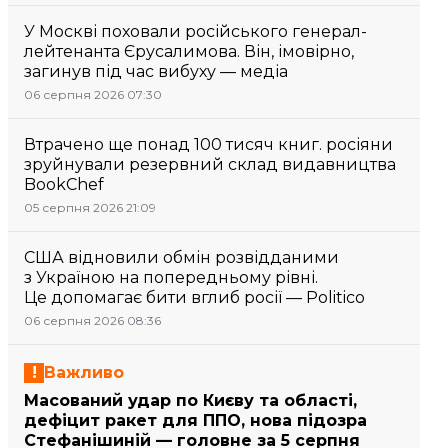
У Москві поховали російського генерал-
лейтенанта Єрусалимова. Він, імовірно,
загинув під час вибуху — медіа
06 серпня 2026 07:30
Втрачено ще понад 100 тисяч книг. росіяни
зруйнували резервний склад видавництва
BookChef
05 серпня 2026 21:09
США відновили обмін розвідданими
з Україною на попередньому рівні.
Це допомагає бити вглиб росії — Politico
06 серпня 2026 08:36
Важливо
Масований удар по Києву та області,
дефіцит ракет для ППО, нова підозра
Стефанішиній — головне за 5 серпня