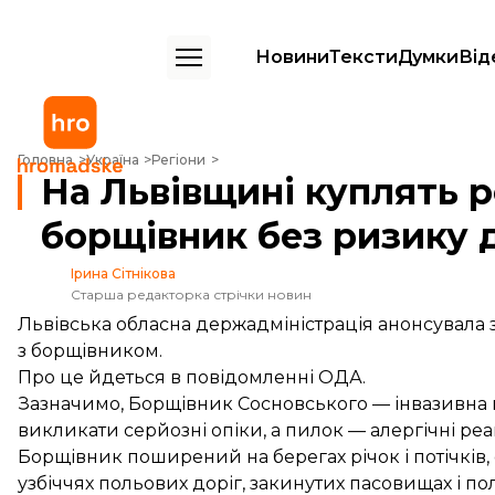
Новини
Тексти
Думки
Від
На Львівщині куплять робота, щоб знищувати борщівник без ризик
Головна
Україна
Регіони
На Львівщині куплять 
борщівник без ризику 
Ірина Сітнікова
Старша редакторка стрічки новин
Львівська обласна держадміністрація анонсувала 
з борщівником.
Про це
йдеться
в повідомленні ОДА.
Зазначимо, Борщівник Сосновського — інвазивна 
викликати серйозні опіки, а пилок — алергічні реак
Борщівник поширений на берегах річок і потічків, 
узбіччях польових доріг, закинутих пасовищах і по