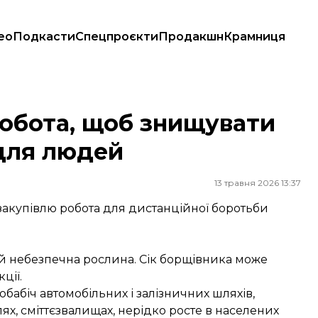
ео
Подкасти
Спецпроєкти
Продакшн
Крамниця
у для людей
робота, щоб знищувати
для людей
13 травня 2026 13:37
закупівлю робота для дистанційної боротьби
й небезпечна рослина. Сік борщівника може
ції.
обабіч автомобільних і залізничних шляхів,
лях, сміттєзвалищах, нерідко росте в населених