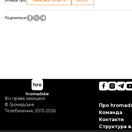
Більше про
:
Львівська область
робот
Поділитися
:
Всі права захищені:
©
Громадське
Про hromad
Телебачення
,
2013-2026.
Команда
Контакти
Структура в