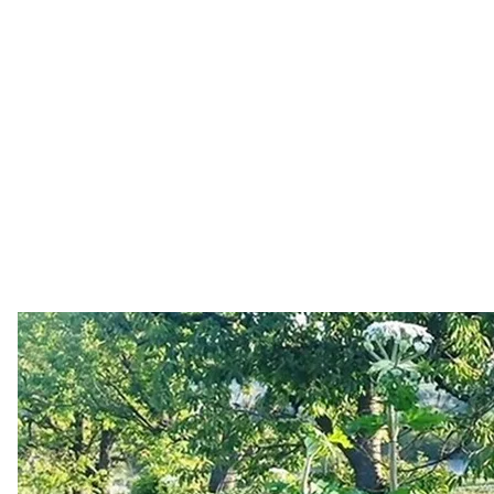
Ілюстрати
Головне управління Держпродспожи
Львівщина бере участь у міжнародному проєкті Int
спрямованому на захист біорізноманіття транскор
поширення борщівника.
У межах проєкту до 2027 року планують повністю 
громадах області, які найбільше потерпають від п