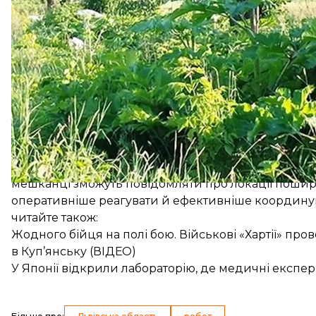
Так, громади-учасниці проєкту забезпечили руч
обприскувачами, обладнанням для очищення зах
рукавицями, окулярами й масками. Деякі громади
боротьби з борщівником.
Наступним етапом стане закупівля самоскидних пр
дистанційно керованої машини-робота, яка допо
людей.
Львівська обласна державна адміністрація долуч
обласного бюджету.
Крім того, польські партнери працюють над створ
мешканці зможуть повідомляти про локації поши
оперативніше реагувати й ефективніше координув
читайте також:
Жодного бійця на полі бою. Військові «Хартії» пр
в Куп’янську (ВІДЕО)
У Японії відкрили лабораторію, де медичні експ