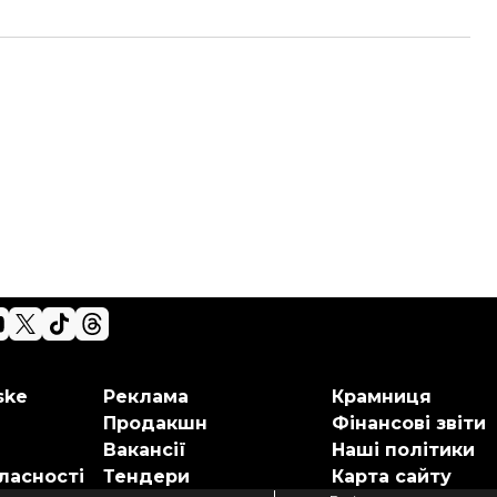
ske
Реклама
Крамниця
Продакшн
Фінансові звіти
Вакансії
Наші політики
ласності
Тендери
Карта сайту