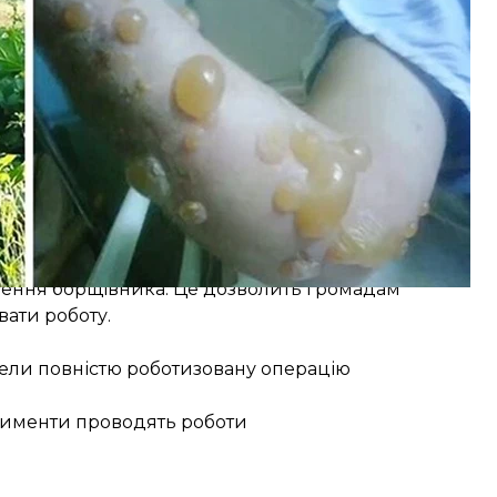
ними бензиновими косарками, акумуляторними
исного спорядження, захисними костюмами,
 вже отримали трактори, косарки й плуги для
ичепів для всіх громад-учасниць, а також
може знищувати борщівник без ризику для
илася до співфінансування проєкту коштом
енням мобільного застосунку, за допомогою якого
рення борщівника. Це дозволить громадам
ати роботу.
овели повністю роботизовану операцію
ерименти проводять роботи