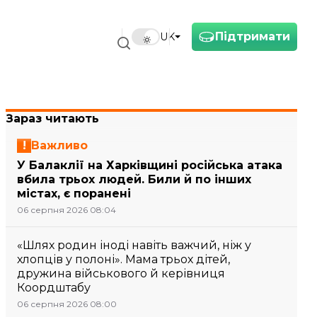
Підтримати
UK
Зараз читають
Важливо
У Балаклії на Харківщині російська атака
вбила трьох людей. Били й по інших
містах, є поранені
06 серпня 2026 08:04
«Шлях родин іноді навіть важчий, ніж у
хлопців у полоні». Мама трьох дітей,
дружина військового й керівниця
Коордштабу
06 серпня 2026 08:00