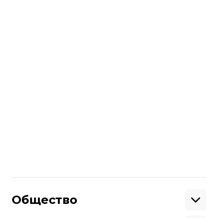
Леся Кульчинская
Киновед, культуролог
Публикации автора
Лайфстайл
Украинское поэтическое кино как
советский вестерн
Леся Кульчинская
10 февраля 2021 18:54
Общество
Образование