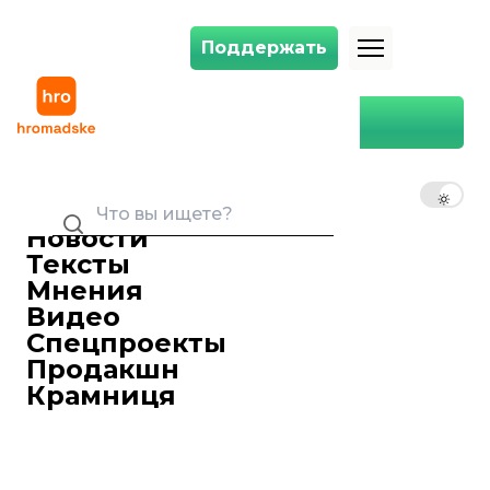
Поддержать
Поддержать
Главная
Леся Кульчинская
RU
UK
EN
Новости
Тексты
Мнения
Видео
Спецпроекты
Продакшн
Крамниця