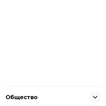
Ольга Волынец
Журналистка
Публикации автора
Война
Разделенные: что значит быть
мамой, дочерью, отцом
политзаключенного в Крыму
Наталья Гуменюк
Анастасия Власова
Ольга Волынец
11 октября 2018 12:55
Общество
Образование