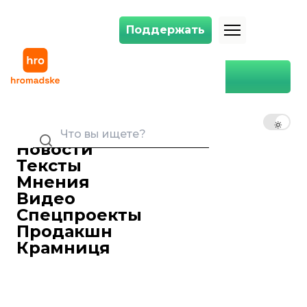
Поддержать
Поддержать
Главная
Ольга Волынец
RU
UK
EN
Новости
Тексты
Мнения
Видео
Спецпроекты
Продакшн
Крамниця