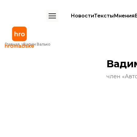
Новости
Тексты
Мнения
Главная
Вадим Валько
Вади
член «Авт