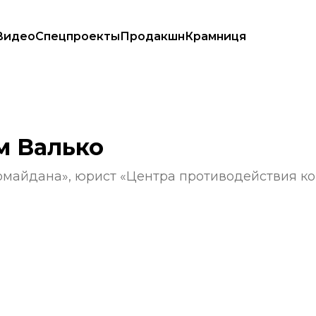
Видео
Спецпроекты
Продакшн
Крамниця
м Валько
омайдана», юрист «Центра противодействия к