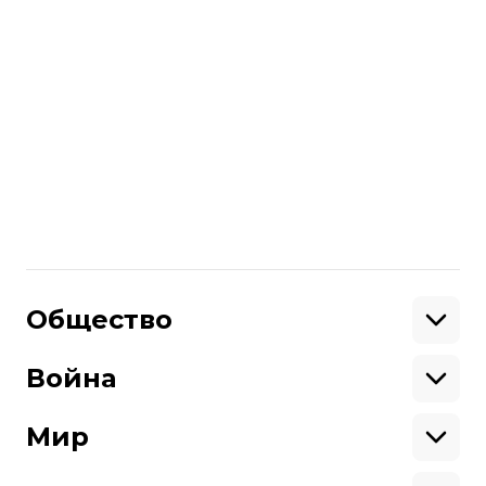
относятся к повышению тарифов на
электроэнергию — опрос
Больше о
:
правительство
тарифы
электроэнергия
Кабинет министров Украины
Поделиться
:
Общество
Образование
Криминал
Война
Поддержать
Здоровье
Экология
Ветераны
Военные
Мир
Ситуация на фронте
Поддержи hromadske.
Крым
США
Мы работаем для тебя и благодаря тебе.