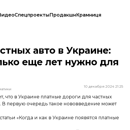
Видео
Спецпроекты
Продакшн
Крамниця
колько еще лет нужно для их появления
стных авто в Украине:
лько еще лет нужно для
10 декабря 2024 21:25
матики
, что в Украине платные дороги для частных
. В первую очередь такое нововведение может
 статьи
«Когда и как в Украине появятся платные