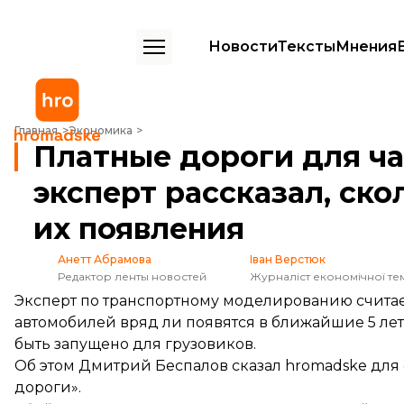
Новости
Тексты
Мнения
Платные дороги для частных авто в Украине: эксперт рассказал, с
Главная
Экономика
Платные дороги для ча
эксперт рассказал, ско
их появления
Анетт Абрамова
Іван Верстюк
Редактор ленты новостей
Журналіст економічної те
Эксперт по транспортному моделированию считает
автомобилей вряд ли появятся в ближайшие 5 лет
быть запущено для грузовиков.
Об этом Дмитрий Беспалов сказал hromadske для
дороги»
.