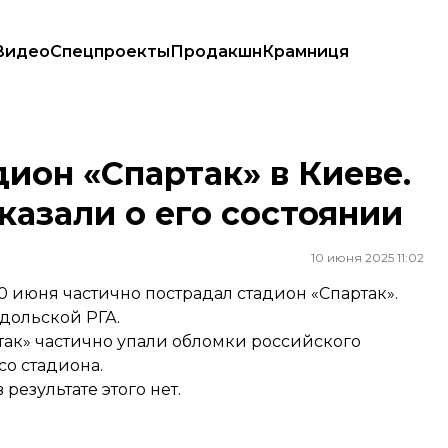
Видео
Спецпроекты
Продакшн
Крамниця
ассказали о его состоянии
ион «Спартак» в Киеве.
казали о его состоянии
10 июня 2025 11:02
10 июня частично пострадал стадион «Спартак».
дольской РГА.
ртак» частично упали обломки российского
со стадиона.
результате этого нет.