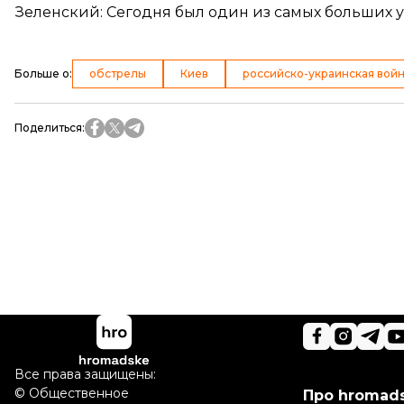
Зеленский: Сегодня был один из самых больших 
Больше о
:
обстрелы
Киев
российско-украинская вой
Поделиться
:
Все права защищены:
©
Общественное
Про hromad