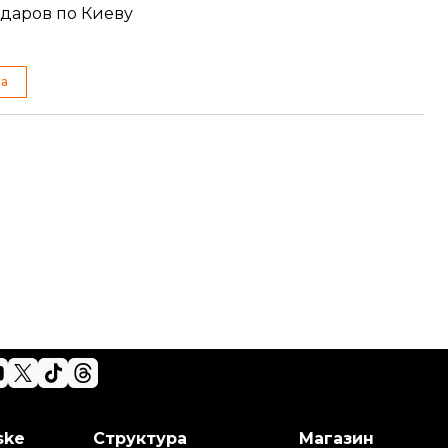
ударов по Киеву
на
ske
Структура
Магазин