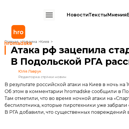
Новости
Тексты
Мнения
Атака рф зацепила стадион «Спартак» в Киеве. В Подольской РГА р
Главная
Украина
Киев
Атака рф зацепила стад
В Подольской РГА расс
Юлія Лаврук
Редакторка стрічки новин
В результате российской атаки на Киев в ночь на 
Об этом в комментарии hromadske сообщили в По
Там отметили, что во время ночной атаки на «Спа
беспилотника, которые пиротехники уже забрали 
В РГА добавили, что существенных повреждений в 