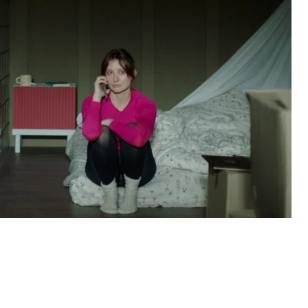
к»
, выигравшая «Золотого леопарда» на
«Ку Ли никогда не плачет»
, завоевавший
 чешско-словацкая копродукция
«Убой»
, которая
 в Карловых Варах.
кий фильм
«Медовый месяц»
, полнометражный
ала полномасштабного вторжения, имел мировую
но о жизни молодой пары в квартире в Буче,
я 2022 года.