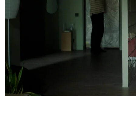
Среди других фильмов — литовская лента
«Токси
кинофестивале в Локарно, и вьетнамский фильм
награду за лучший дебют на Берлинале. А также
получила специальную награду на кинофестивале
В международном конкурсе также есть украинс
дебют Жанны Озирной. Фильм, снятый после нач
премьеру на Венецианском кинофестивале. Это ки
которая оказывается в оккупации после 24 феврал