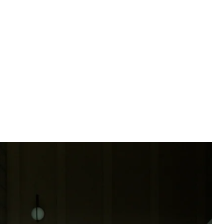
«Медовый месяц»
ународный кинофестиваль «Молодость». Он
следы» и продемонстрирует около 200 фильмов, в
но, Берлинале и Венеции.
е, что мы представляем как свет»
— первого
е Каннского кинофестиваля, который еще и взял