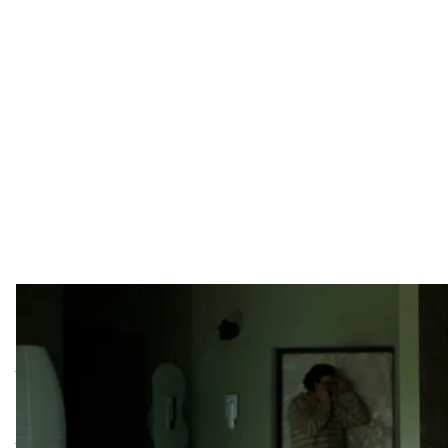
Кадр из фильма 
В Киеве с 26 октября по 3 ноября пройдет межд
пройдет под лозунгом «Кино, которое оставляет 
том числе победителей и участников Канн, Локар
На фестивале состоится украинская премьера
«Вс
за 30 лет индийского фильма в основном конкурс
там гран-при.