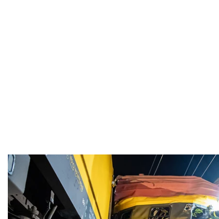
Авария пассажирского и грузового 
Пожарно-спасатель
Известно о двух погибших гражданках Украины в 
поезд, следовавший в украинский город Чоп, сто
Об этом
сообщила
пресс-служба Министерства ин