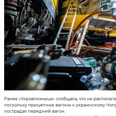
«По предварительной информации, погибли четыре
гражданство других погибших уточняется»
, — рас
Чиновник консульства Украины в Брно находится 
со спасательными и правоохранительными органа
Ранее «Укрзализныця»
сообщала
, что не распола
поскольку прицепные вагоны к украинскому Чопу 
пострадал передний вагон.