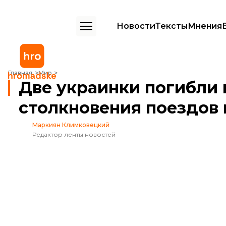
Новости
Тексты
Мнения
Две украинки погибли в результате лобового столкновения поезд
Главная
Мир
Две украинки погибли 
столкновения поездов 
Маркиян Климковецкий
Редактор ленты новостей