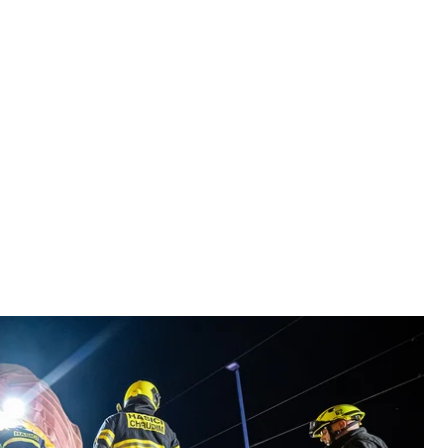
поездов в Чехии, 6 июня 2024 года
ная служба Чехии
результате аварии в Чехии, где пассажирский
лкнулся с грузовым поездом.
остранных дел Украины.