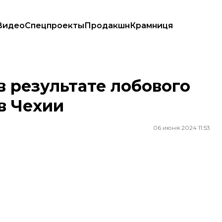
Видео
Спецпроекты
Продакшн
Крамниця
ов в Чехии
в результате лобового
в Чехии
06 июня 2024 11:53