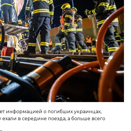
 человека. Среди них — две гражданки Украины,
сказали в МИД.
на месте происшествия и на постоянной связи
ми, добавили в ведомстве.
гает информацией о погибших украинцах,
ехали в середине поезда, а больше всего