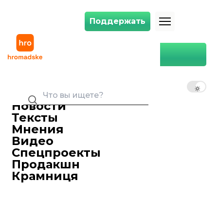
Поддержать
Поддержать
Между ультраправыми и ультралевыми. Возглавит ли французское
Главная
Мир
Между ультраправыми
и ультралевыми.
RU
UK
EN
Возглавит ли французское
правительство
Новости
пророссийский премьер
Тексты
и каким будет новый
Мнения
парламент
Видео
Спецпроекты
Сергей Гаврилец
Журналист-международник
Продакшн
09 июля 2024 10:43
Крамниця