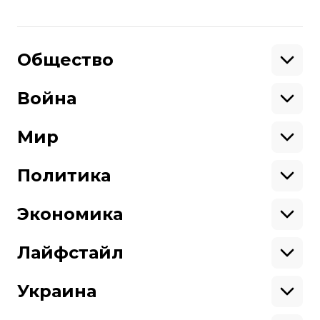
Поделиться
:
Общество
Образование
Криминал
Война
Поддержать
Здоровье
Экология
Ветераны
Военные
Мир
Ситуация на фронте
Поддержи hromadske.
Крым
США
Мы работаем для тебя и благодаря тебе.
Донбасс
Латинская Америка
Политика
Азия
Будь нашим другом
Африка
Законопроекты
Европа
Персоналии
Экономика
Геополитика
Верховная Рада
Про hromadske
Тендеры
Кабинет министров
Бизнес
Редакция
Магазин
Реформы
Энергетика
Лайфстайл
Контакты
Фин. отчеты
Выборы
Личные финансы
Коррупция
Инфраструктура
Спорт
Структура
Наши политики
Недвижимость
Кино
Украина
собственности
Карта сайта
Цены
Музыка
Вакансии
Театр
Киев