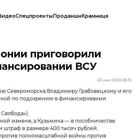
Видео
Спецпроекты
Продакшн
Крамниця
нансировании ВСУ
олонии приговорили
нансировании ВСУ
20 мая 2026 08:19
лю Североморска Владимиру Грабовецкому и его
иной по подозрению в финансировании
 Свобода»).
ной измене, а Кузьмина — в пособничестве
и штраф в размере 400 тысяч рублей.
 против полномасштабной войны против