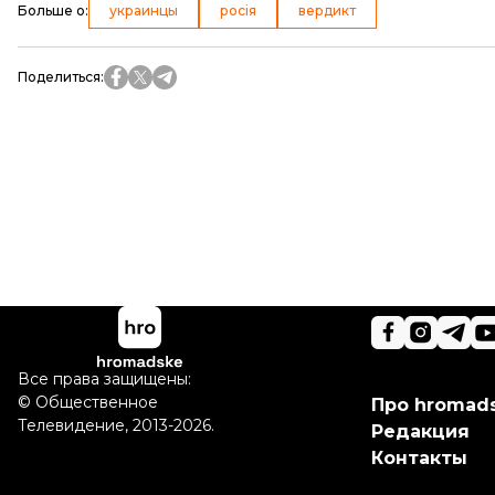
Больше о
:
украинцы
росія
вердикт
Поделиться
:
Все права защищены:
©
Общественное
Про hromad
Телевидение
,
2013-2026.
Редакция
Контакты