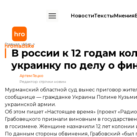
Новости
Тексты
Мнения
В россии к 12 годам колонии приговорили украинку по делу о фи
Главная
Мир
В россии к 12 годам к
украинку по делу о фи
Артем Гецко
Редактор стрічки новин
Мурманский областной суд вынес приговор жите
сообщнице — гражданке Украины Полине Кузьм
украинской армии.
Об этом
пишет
«Настоящее время» (проект «Радио
Грабовецкого признали виновным в государствен
в госизмене. Женщине назначили 12 лет колонии 
По данным стороны обвинения, Грабовский «был