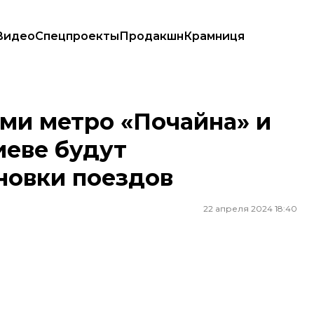
Видео
Спецпроекты
Продакшн
Крамниця
Киеве будут осуществлять без остановки поездов
ми метро «Почайна» и
иеве будут
новки поездов
22 апреля 2024 18:40