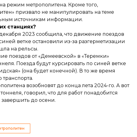
 на режим метрополитена. Кроме того,
тен» призвало не манипулировать на теме
льным источникам информации.
гих станциях?
декабря 2023 сообщила, что движение поездов
 синей ветке
остановили из-за разгерметизации
ошла на рельсы.
ие поездов от «Демеевской» в «Теремки»
ннеля
. Поезда будут курсировать по синей ветке
дская» (она будет конечной). В то же время
 транспорта.
олитена возобновят до конца лета 2024-го. А вот
оннеля, говорил, что для работ понадобится
 завершить до осени
.
етрополитен