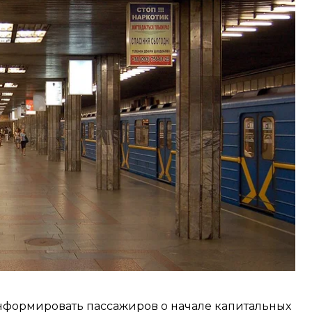
ябре 2023 года. Окончательные решения будут
евского метрополитена, в частности
аса Шевченко» и «Почайна», работают в обычном
я круглосуточного укрытия населения во время
информировать пассажиров о начале капитальных