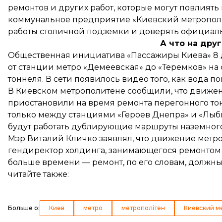
ремонтов и других работ, которые могут повлиять
коммунальное предприятие «Киевский метрополи
работы столичной подземки и доверять официа
А что на дру
Общественная инициатива «Пассажиры Киева» 8 
от станции метро «Демеевская» до «Теремков» на
тоннеля. В сети появилось видео того, как вода п
В Киевском метрополитене сообщили, что движен
приостановили на время ремонта перегонного то
только между станциями «Героев Днепра» и «Лыби
будут работать дублирующие маршруты наземного
Мэр Виталий Кличко заявлял, что движение метроп
гендиректор холдинга, занимающегося ремонтом т
больше времени — ремонт, по его словам,
должны
читайте также:
Больше о
:
Киев
метро
метрополітен
Киевский м