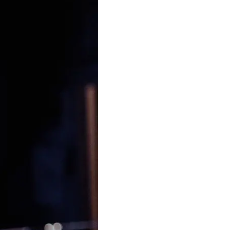
яды Вооруженных сил
м много времени».
люди вокруг душевные,