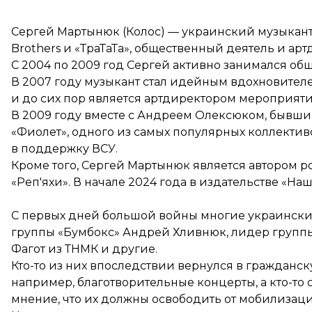
Сергей Мартынюк (Колос) — украинский музыкант, 
Brothers и «ТраТаТа», общественный деятель и ар
С 2004 по 2009 год Сергей активно занимался о
В 2007 году музыкант стал идейным вдохновител
и до сих пор является артдиректором мероприяти
В 2009 году вместе с Андреем Олексюком, бывшим
«Фиолет», одного из самых популярных коллекти
в поддержку ВСУ.
Кроме того, Сергей Мартынюк является автором ро
«Реп'яхи». В начале 2024 года в издательстве «Н
С первых дней большой войны многие украинские 
группы «Бумбокс» Андрей Хливнюк, лидер группы
Фагот из ТНМК и другие.
Кто-то из них впоследствии вернулся в гражданск
например, благотворительные концерты, а кто-то с
мнение, что их должны освободить от мобилизац