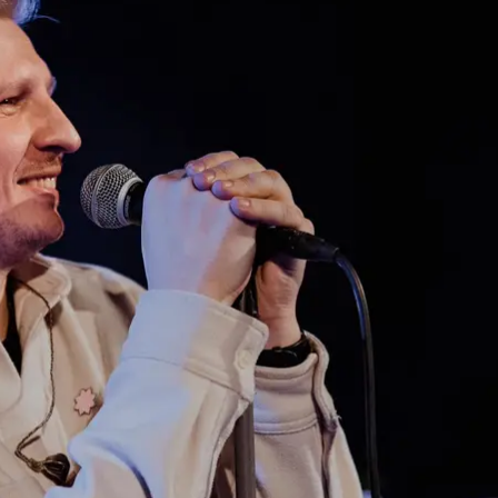
Сергей Мартынюк
Сергей Мартынюк / Facebook
Сергей Мартынюк (Колос) заявил, что вступил в р
.
е и взвешенное, на которое я и так решался слишко
дет проходить базовая подготовка. Кормят вкусно, 
— написал Мартынюк.