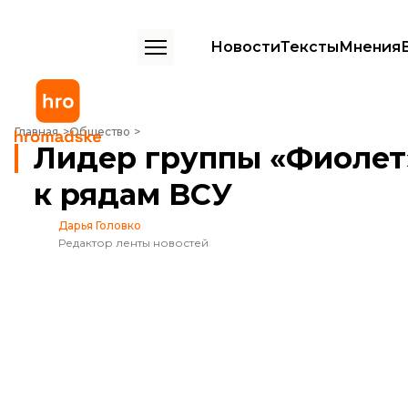
Новости
Тексты
Мнения
Лидер группы «Фиолет» Сергей Мартынюк присоединился к рядам
Главная
Общество
Лидер группы «Фиолет
к рядам ВСУ
Дарья Головко
Редактор ленты новостей