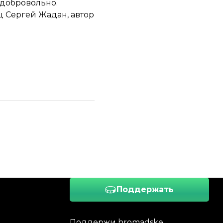
 добровольно.
ец
Сергей Жадан
, автор
Поддержать
Поддержи hromadske.