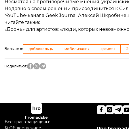
Несмотря на противоречивые мнения, украинские
Недавно о своем решении присоединиться к Сила
YouTube-канала Geek Journal
Алексей Шкробине
читайте также:
«Бронь» для артистов: «люди, которых невозможн
Больше о
:
добровольцы
мобилизация
артисты
З
Поделиться
:
Все права защищены:
©
Общественное
Про hromad