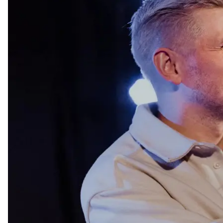
Украинский музыкант, фронтмен группы «Фиолет» 
Украины.
Об этом он
сообщил
на своей странице в Instagram
Музыкант отметил, что это решение «добровольно
«Все необходимое получил, в ближайший месяц бу
со всем остальным разбираюсь по ходу. На связи!»