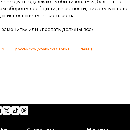
 звезды продолжают мобилизоваться, более того —
м обороны сообщили, в частности, писатель и пев
ц
и исполнитель thekomakoma.
о заменить» или «воевать должны все»
СУ
российско-украинская война
певец
ske
Структура
Магазин