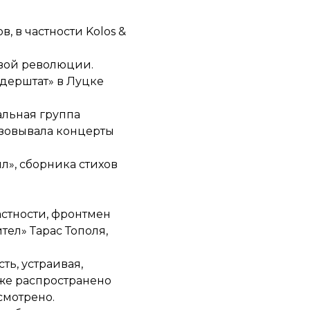
, в частности Kolos &
евой революции.
дерштат» в Луцке
альная группа
изовывала концерты
л», сборника стихов
астности, фронтмен
ел» Тарас Тополя,
ть, устраивая,
кже распространено
смотрено.