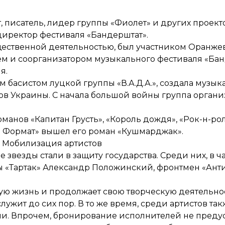
писатель, лидер группы «Фиолет» и других проектов
тдиректор фестиваля «Бандерштат».
бщественной деятельностью, был участником Оранж
ем и соорганизатором музыкального фестиваля «Бан
я.
 басистом луцкой группы «В.А.Д.А.», создала музык
вов Украины. С начала большой войны группа орган
манов «Капитан Грусть», «Король дождя», «Рок-н-рол
аш Формат» вышел его роман «Кушмарджак».
Мобилизация артистов
звезды стали в защиту государства. Среди них, в ч
 «Тартак» Александр Положинский, фронтмен «Антит
ую жизнь и продолжает свою творческую деятельнос
лужит до сих пор. В то же время, среди артистов та
ии. Впрочем, бронирование исполнителей не преду