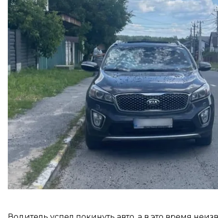
Об этом
сообщила
полиция Киевской области.
Полицейские получили уведомление о взрыве око
сообщила, что взрыв в автомобиле произошел возл
Как предварительно установили правоохранители,
машину сел неизвестный мужчина и, угрожая грана
соседним государством.
Водитель успел покинуть авто, а в это время неи