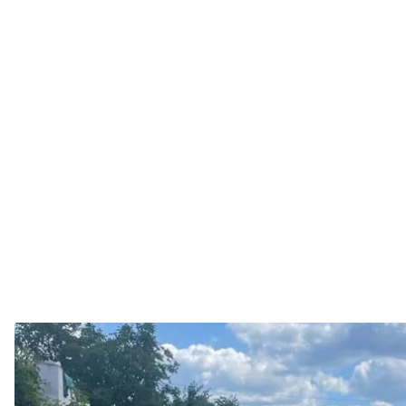
Машина, в которо
Полиция Киев
В городе Буча Киевской области раздался взрыв. 
потребовал у водителя отвезти его к границе.