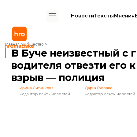
Новости
Тексты
Мнения
В Буче неизвестный с гранатой потребовал у водителя отвезти его
Главная
Общество
В Буче неизвестный с 
водителя отвезти его к
взрыв — полиция
Ирина Ситникова
Дарья Головко
Редактор ленты новостей
Редактор ленты новостей