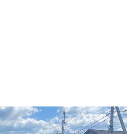
й раздался взрыв
ской области
Полиция установила, что неизвестный с гранатой