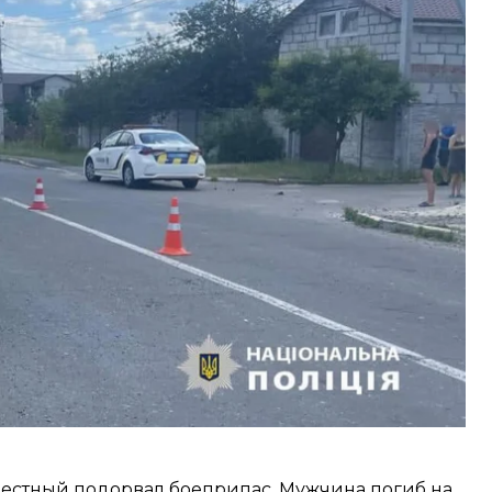
ло 10:50 21 июня. Местная жительница
е ее двора.
 к 59-летнему водителю автомобиля «КІА» в
той, потребовал отвезти его на границу с
звестный подорвал боеприпас. Мужчина погиб на