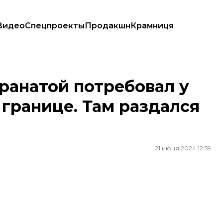
Видео
Спецпроекты
Продакшн
Крамниця
 к границе. Там раздался взрыв — полиция
гранатой потребовал у
 границе. Там раздался
21 июня 2024 12:59