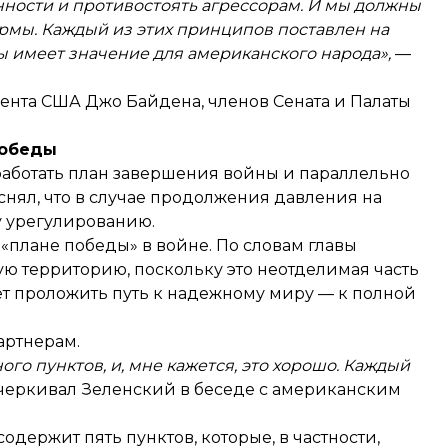
ости и противостоять агрессорам. И мы должны
рмы. Каждый из этих принципов поставлен на
ы имеет значение для американского народа»,
—
дента США Джо Байдена, членов
Сената
и
Палаты
победы
работать план завершения войны
и параллельно
снял, что в случае продолжения давления на
у урегулированию
.
«плане победы» в войне. По словам главы
ую территорию, поскольку это неотделимая часть
т проложить путь к надежному миру
— к полной
артнерам.
ого пунктов, и, мне кажется, это хорошо. Каждый
черкивал
Зеленский в беседе с американским
содержит пять пунктов
, которые, в частности,