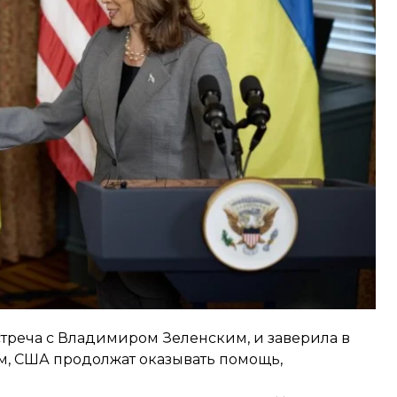
ие в первом Саммите мира и за поддержку
победы и отметил, что для Украины очень важно
 координации с Соединенными Штатами».
встреча с Владимиром Зеленским, и заверила в
м, США продолжат оказывать помощь,