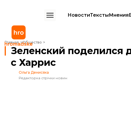
Новости
Тексты
Мнения
Зеленский поделился деталями плана победы с Харрис
Главная
Общество
Зеленский поделился 
с Харрис
Ольга Денисяка
Редакторка стрічки новин