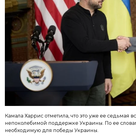
Зеленский поблагодарил Камалу Харрис за участ
Украины.
На встрече президент поделился деталями плана 
«быть полностью понятными и работать в полной
Камала Харрис отметила, что это уже ее седьмая 
непоколебимой поддержке Украины. По ее слова
необходимую для победы Украины.