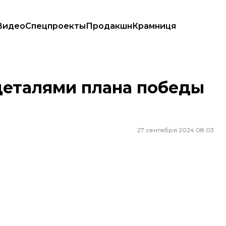
Видео
Спецпроекты
Продакшн
Крамниця
деталями плана победы
27 сентября 2024 08:03