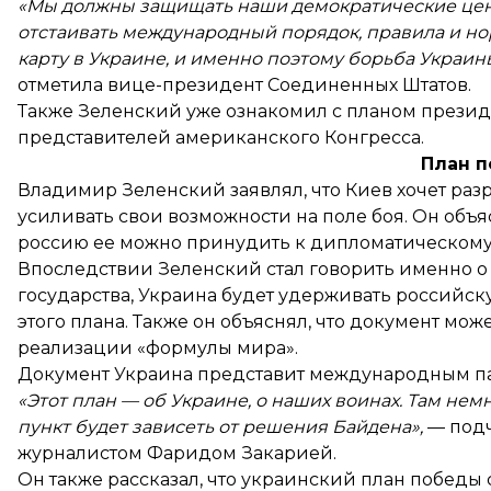
«Мы должны защищать наши демократические ценн
отстаивать международный порядок, правила и но
карту в Украине, и именно поэтому борьба Украин
отметила вице-президент Соединенных Штатов.
Также Зеленский уже ознакомил с планом прези
представителей
американского Конгресса.
План 
Владимир Зеленский заявлял, что Киев
хочет раз
усиливать свои возможности на поле боя. Он объя
россию ее
можно принудить к дипломатическом
Впоследствии Зеленский стал говорить именно о 
государства, Украина будет удерживать российск
этого плана. Также он объяснял, что
документ може
реализации «формулы мира».
Документ Украина представит международным п
«Этот план — об Украине, о наших воинах. Там немн
пункт будет зависеть от решения Байдена»,
—
под
журналистом Фаридом Закарией.
Он также рассказал, что украинский план победы