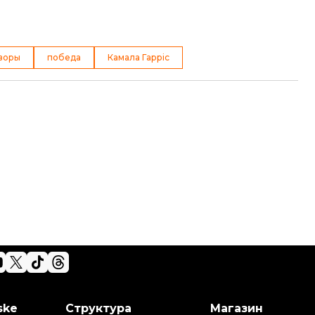
воры
победа
Камала Гарріс
ske
Структура
Магазин