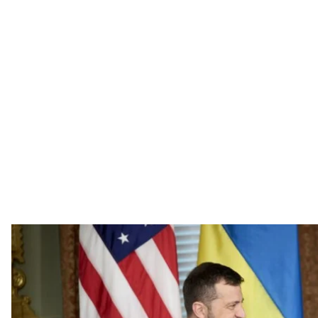
Владимир Зеленский встретился с Кам
Офис пре
Президент Украины Владимир Зеленский поделил
президентом США Камалой Харрис.
Об этом
сообщили
в Офисе президента.