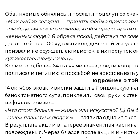
Обвиняемые обнялись и послали поцелуи со скам
«Мой выбор сегодня — принять любые приговоры, к
покой, делая все возможное, чтобы предотвратит
невинных людей. Я обрела покой, действуя по сов
До этого более 100 художников, деятелей искусст
призвали не осуждать активисток, а их поступок 
художественному канону».
Кроме того, более 64 тысяч человек, среди котор
подписали
петицию с просьбой не арестовывать 
Подробнее о той
14 октября экоактивистки зашли в Лондонскую н
банок томатного супа, приклеили свои руки к стен
нефтяном кризисе.
«
Что стоит больше — жизнь или искусство? [...] 
нашей планеты и людей?
» — заявила одна из экоа
В результате акции в галерее знаменитая картина
повреждения. Через 6 часов после акции и чистки 