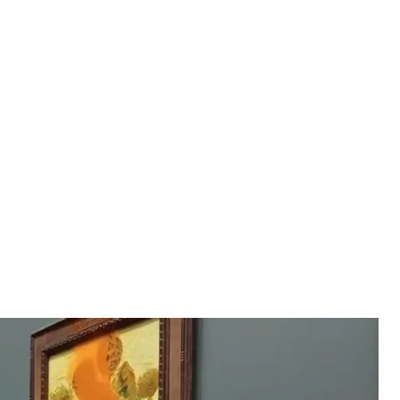
 ван Гога в знак протеста, октябрь 2022 года
op Oil
сток экодвижения Just Stop Oil за то, что они
га «Подсолнухи» в Лондонской национальной