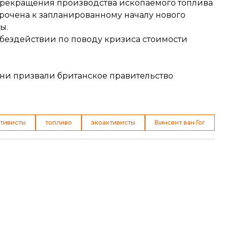
 прекращения производства ископаемого топлива
урочена к запланированному началу нового
ы.
 бездействии по поводу кризиса стоимости
они призвали британское правительство
ктивисты
топливо
экоактивисты
Винсент ван Гог