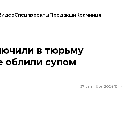
Видео
Спецпроекты
Продакшн
Крамниця
лили супом «Подсолнухи» ван Гога
лючили в тюрьму
е облили супом
27 сентября 2024 18:44