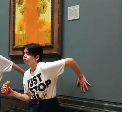
ода за повреждение рамы картины примерно на
ела — 22-летняя Анна Холланд — получила 20
 половину.
 двое просто не имели права делать то, что вы
ли вы думали иначе, заслуживает строжайшего