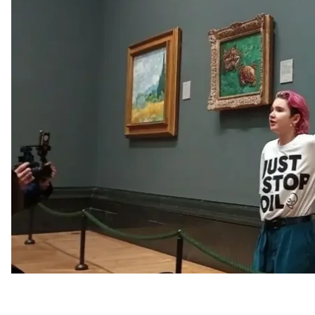
галерее в 2022 году.
Об этом
пишет
Guardian.
23-летняя Фиби Пламмер отбудет в тюрьме два г
10 000 фунтов стерлингов. Еще одна фигурантка д
месяцев за то же преступление, но отбудет только
Во время вынесения приговора судья заявил:
«Вы
сделали с “Подсолнухами”, и ваше самомнение, ес
осуждения».