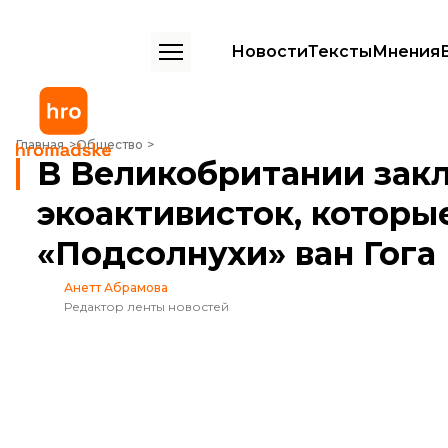
Новости
Тексты
Мнения
В Великобритании заключили в тюрьму экоактивисток, которые об
Главная
Общество
В Великобритании зак
экоактивисток, которы
«Подсолнухи» ван Гога
Анетт Абрамова
Редактор ленты новостей