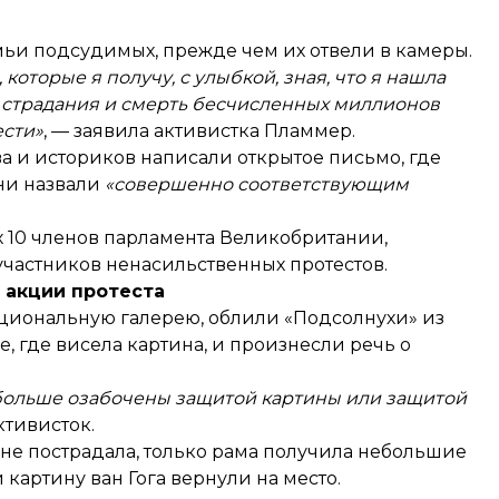
ьи подсудимых, прежде чем их отвели в камеры.
оторые я получу, с улыбкой, зная, что я нашла
ь страдания и смерть бесчисленных миллионов
ести»
, —
заявила
активистка Пламмер.
ва и историков
написали
открытое письмо, где
они назвали
«совершенно соответствующим
ых 10 членов парламента Великобритании,
участников ненасильственных протестов.
 акции протеста
ациональную галерею, облили «Подсолнухи» из
е, где висела картина, и произнесли речь о
Вы больше озабочены защитой картины или защитой
ктивисток.
 не пострадала, только рама получила небольшие
картину ван Гога вернули на место.