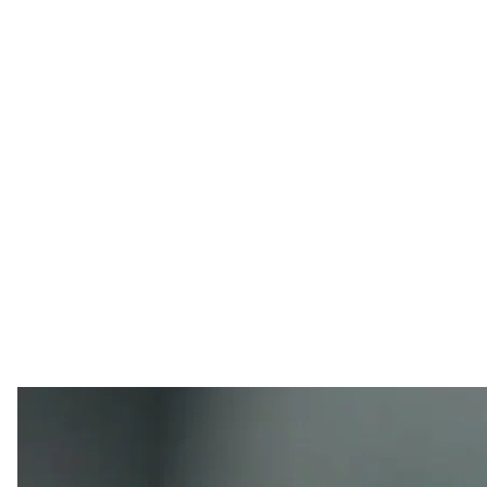
Экоактивисты облили супом знаменитую картину
Just St
В Великобритании заключили в тюрьму двух активи
облили томатным супом картину Винсента ван Го