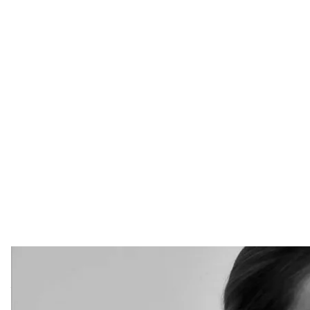
Журналистка Ви
Фото и
Тело пленной журналистки Виктории Рощиной ро
органов.