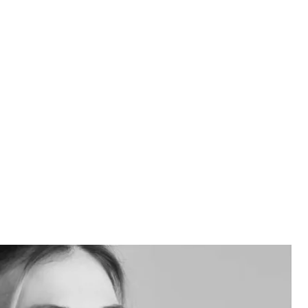
ктория Рощина
з сети
ссияне вернули без некоторых внутренних