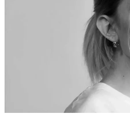
Об этом
говорится
в расследовании Forbidden Stor
продолжает дело журналистов, которые погибли, 
преследованиям из-за профессиональной деятел
К расследованию смерти Виктории Рощиной прис
международных медиа. Они провели более 50 инт
заключение и знает систему изнутри.
По данным расследователей, тело Виктории было
погибших защитников
. Тело под номером 757 бы
как «неустановленное лицо мужского пола» и сод