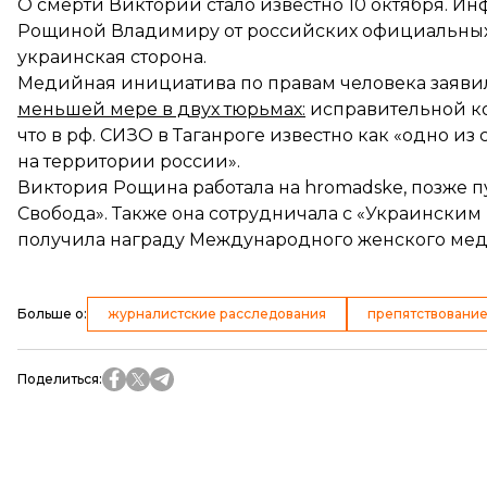
О смерти Виктории стало известно 10 октября. И
Рощиной Владимиру от российских официальны
украинская сторона.
Медийная инициатива по правам человека заяви
меньшей мере в двух тюрьмах:
исправительной ко
что в рф. СИЗО в Таганроге известно как «одно и
на территории россии».
Виктория Рощина работала на hromadske, позже п
Свобода». Также она сотрудничала с «Украинским 
получила награду Международного женского меди
Больше о
:
журналистские расследования
препятствовани
Поделиться
: