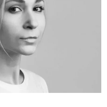
ies. Это парижская редакция, которая
оказались за решеткой или подверглись
ьности.
оединились 45 журналистов из 13
ервью с теми, кто пережил тюремное
 передано в феврале, во время
обмена тел 757
ло обозначено в документах российской стороны
ержало необъяснимую отметку: СПАС.