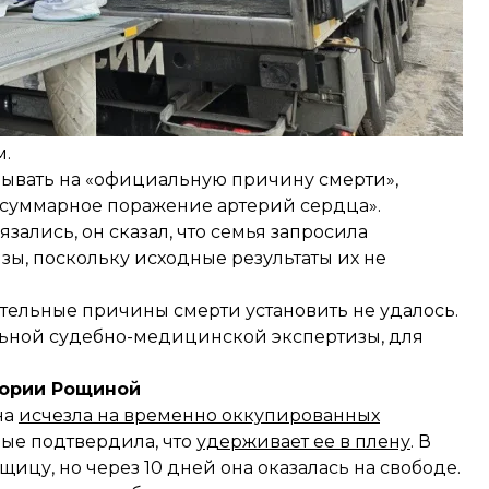
у обратились авторы проекта, считает, что
о смерть наступила в результате удушения. Такое
ься как военное преступление.
вует о возможном переломе подъязычной кости —
м.
азывать на «официальную причину смерти»,
 «суммарное поражение артерий сердца».
зались, он сказал, что семья запросила
, поскольку исходные результаты их не
тельные причины смерти установить не удалось.
льной судебно-медицинской экспертизы, для
тории Рощиной
на
исчезла на временно оккупированных
рвые подтвердила, что
удерживает ее в плену
. В
цу, но через 10 дней она оказалась на свободе.