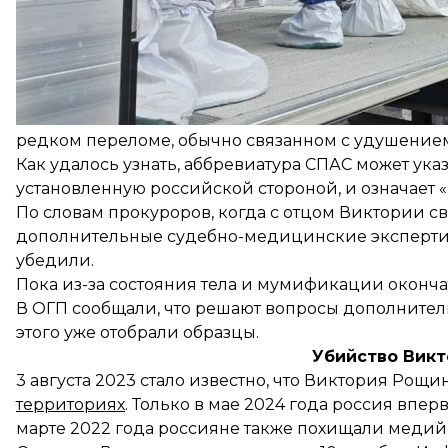
яблоки, а также часть трахеи.
Международный эксперт-патологоанатом, к котором
отсутствие этих органов могло скрыть тот факт, чт
сокрытие причины смерти может квалифицироват
Кроме того, синяк на шее Виктории свидетельст
редком переломе, обычно связанном с удушение
Как удалось узнать, аббревиатура СПАС может ук
установленную российской стороной, и означает
По словам прокуроров, когда с отцом Виктории свя
дополнительные судебно-медицинские экспертизы
убедили.
Пока из-за состояния тела и мумификации оконча
В ОГП сообщали, что решают вопросы дополните
этого уже отобрали образцы.
Убийство Вик
3 августа 2023 стало известно, что Виктория Рощи
территориях
. Только в мае 2024 года россия впе
марте 2022 года россияне также похищали медийщи