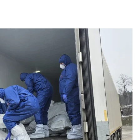
рнули 757 тел погибших украинцев
вопросам обращения с военнопленными
о осмотра патологоанатомы установили, что это
м удалось обнаружить небольшую бирку,
ина В.В.». Экспертиза, проведенная
обнаружила совпадение с ДНК журналистки
авда».
рора Юрий Белоусов
рассказывал
, что на теле
стокого обращения, в частности ссадины и
ломанное ребро. Эксперты увидели возможные
вание, сообщила журналистам, что тело привезли
водили на территории россии. В ходе осмотра
ствовали. В частности, головной мозг, глазные