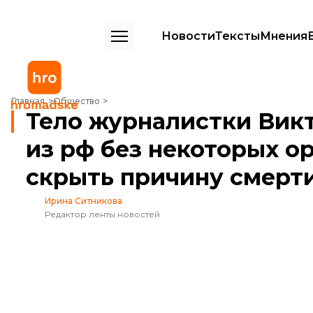
Новости
Тексты
Мнения
Тело журналистки Виктории Рощиной вернули из рф без некоторы
Главная
Общество
Тело журналистки Вик
из рф без некоторых ор
скрыть причину смерт
Ирина Ситникова
Редактор ленты новостей