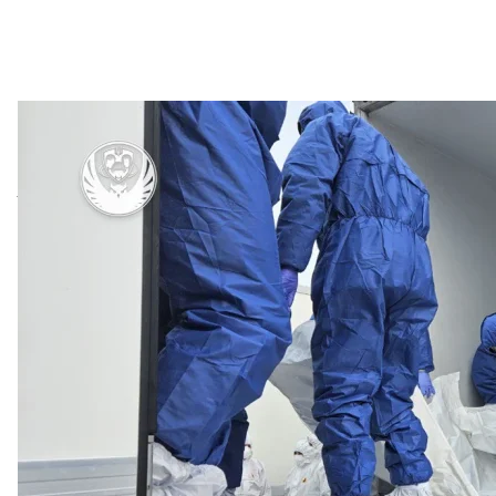
14 февраля 2025 года в Украину ве
Telegram / Координационный штаб по 
Оно было меньше и легче других. Во время первог
тело женщины.
Несмотря на плохое состояние тела, следователя
прикрепленную к правой голени, с надписью «Рощ
следователями Офиса генерального прокурора, 
Виктории Рощиной на 99%,
пишет
«Украинская пр
Начальник Департамента войны Офиса генпроку
обнаружили многочисленные признаки пыток и же
кровоизлияния на разных частях тела, а также с
признаки применения электротока.
Следственная группа, которая проводит расследо
в Украину с признаками вскрытия, которое произ
оказалось, что некоторые внутренние органы отсут