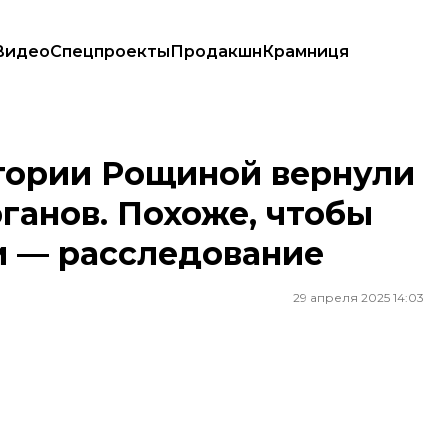
Видео
Спецпроекты
Продакшн
Крамниця
х органов. Похоже, чтобы скрыть причину смерти — расследование
тории Рощиной вернули
ганов. Похоже, чтобы
и — расследование
29 апреля 2025 14:03