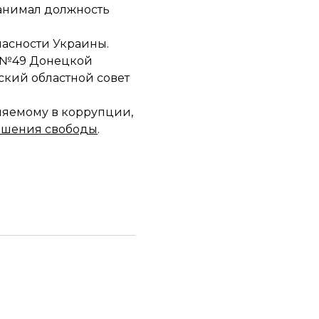
занимал должность
пасности Украины.
а №49 Донецкой
ский областной совет
иняемому в коррупции,
лишения свободы
.