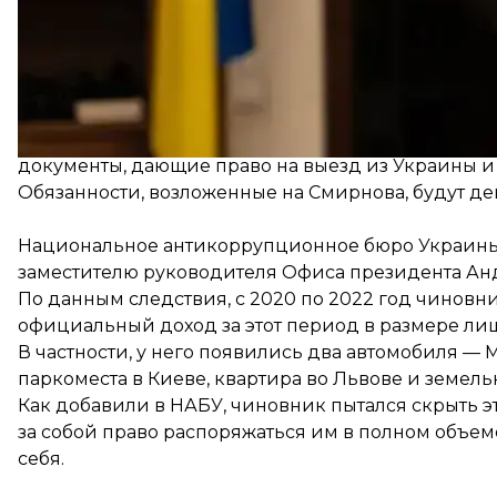
прибывать по каждому требованию к детективу, п
не отлучаться из Киева без разрешения детектива,
сообщать детективу, прокурору и суду об изменен
воздерживаться от общения со свидетелями по де
сдать на хранение в соответствующий орган госуд
документы, дающие право на выезд из Украины и 
Обязанности, возложенные на Смирнова, будут де
Национальное антикоррупционное бюро Украины
заместителю руководителя Офиса президента Ан
По данным следствия, с 2020 по 2022 год чиновн
официальный доход за этот период в размере лишь
В частности, у него появились два автомобиля — 
паркоместа в Киеве, квартира во Львове и земель
Как добавили в НАБУ, чиновник пытался скрыть эт
за собой право распоряжаться им в полном объем
себя.