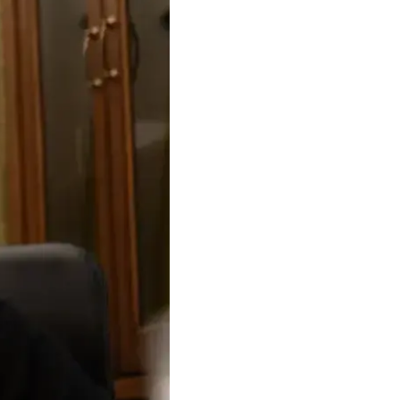
конном обогащении на
то средства должны