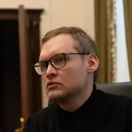
ь руководителя Офиса президента Андрей Смирнов
Дмитрий Гончар / hromadske
езидента Андрея Смирнова, подозреваемого в неза
ивен.
оррупционном суде (ВАКС).
 ВАКС назначил Смирнову 28 мая. Суд постановил, ч
 дня избрания меры пресечения.
процессуальные обязанности: