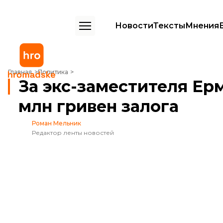
Новости
Тексты
Мнения
За экс-заместителя Ермака Андрея Смирнова внесли 10 млн гривен
Главная
Политика
За экс-заместителя Ер
млн гривен залога
Роман Мельник
Редактор ленты новостей