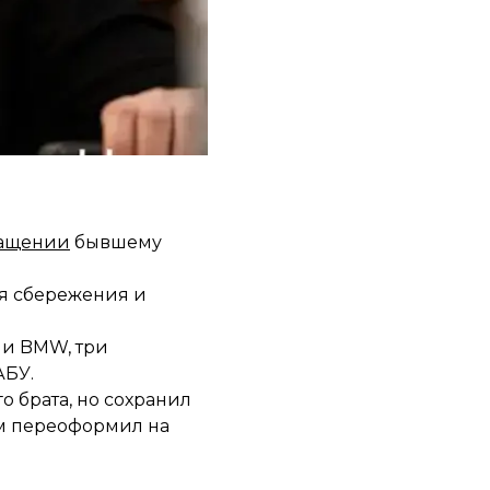
а за границу, другие
гащении
бывшему
ея сбережения и
 и BMW, три
АБУ.
о брата, но сохранил
ем переоформил на