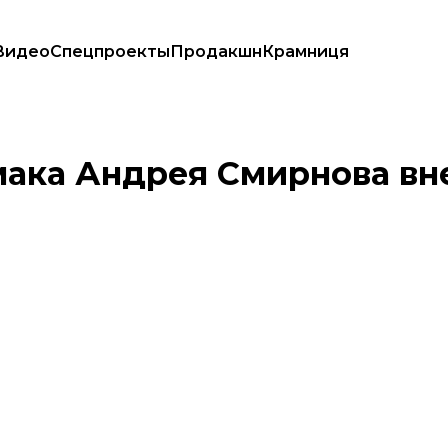
Видео
Спецпроекты
Продакшн
Крамниця
 залога
мака Андрея Смирнова вн