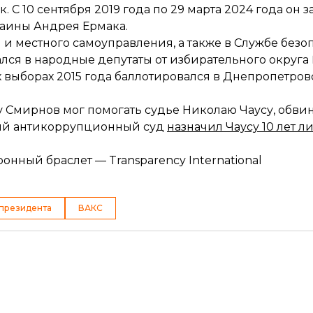
С 10 сентября 2019 года по 29 марта 2024 года он 
раины Андрея Ермака.
 и местного самоуправления, а также в Службе безо
ался в народные депутаты от избирательного округ
 выборах 2015 года баллотировался в Днепропетров
оду Смирнов мог помогать судье Николаю Чаусу, обв
ший антикоррупционный суд
назначил Чаусу 10 лет 
онный браслет — Transparency International
президента
ВАКС