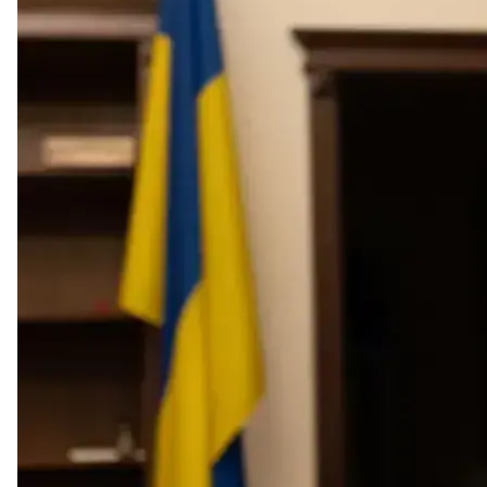
Бывший заместител
За бывшего заместителя руководителя Офиса пр
15,7 млн гривен, внесли залог в размере 10 млн гр
Об этом hromadske подтвердили в Высшем антик
Меру пресечения в размере 10 млн гривен залога
быть внесены не позднее чем через пять дней со
Также на подозреваемого возложены следующие 