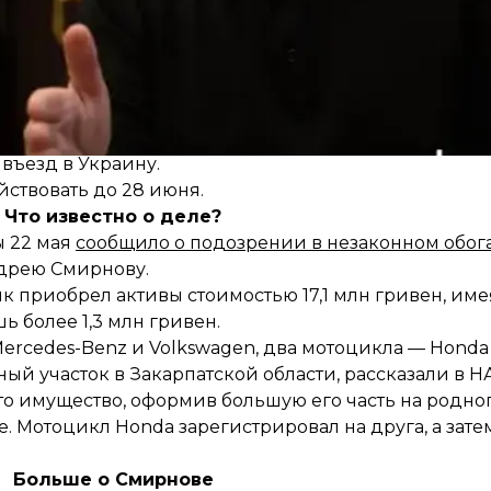
рокурору и суду;
 прокурора и суда;
ии места своего проживания и места работы;
лу;
арственной власти свой паспорт/паспорта для выезд
въезд в Украину.
йствовать до 28 июня.
Что известно о деле?
 22 мая
сообщило о подозрении в незаконном обо
дрею Смирнову.
ик приобрел активы стоимостью 17,1 млн гривен, им
 более 1,3 млн гривен.
Mercedes-Benz и Volkswagen, два мотоцикла — Honda
ный участок в Закарпатской области, рассказали в Н
о имущество, оформив большую его часть на родног
е. Мотоцикл Honda зарегистрировал на друга, а зат
Больше о Смирнове