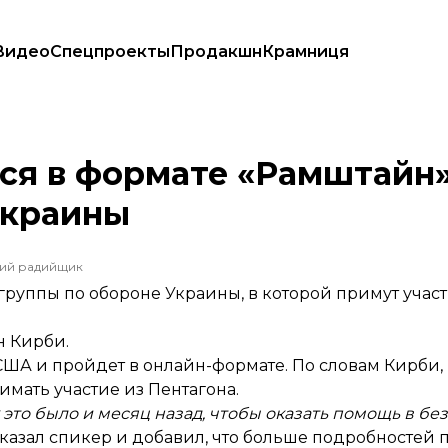
Видео
Спецпроекты
Продакшн
Крамниця
 обороны Украины
тся в формате «Рамштайн
Украины
ший радийщик
 группы по обороне Украины, в которой примут учас
н Кирби.
А и пройдет в онлайн-формате. По словам Кирби, 
имать участие из Пентагона.
к это было и месяц назад, чтобы оказать помощь в б
сказал спикер и добавил, что больше подробностей 