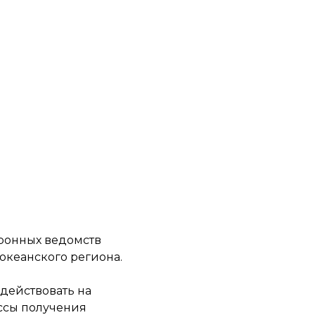
оронных ведомств
оокеанского региона.
 действовать на
ессы получения