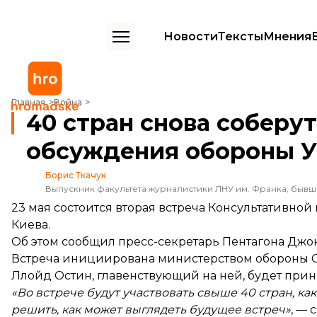
Новости
Тексты
Мнения
40 стран снова соберутся в формате «Рамштайн» для обсуждения
Главная
Война
40 стран снова соберу
обсуждения обороны 
Борис Ткачук
Выпускник факультета журналистики ЛНУ им. Франка, быв
23 мая состоится вторая встреча Консультативной
Киева.
Об этом
сообщил
пресс-секретарь Пентагона Джо
Встреча инициирована министерством обороны СШ
Ллойд Остин, главенствующий на ней, будет прин
«Во встрече будут участвовать свыше 40 стран, ка
решить, как может выглядеть будущее встреч»
, — 