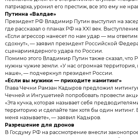
патриарха, уронил его престиж, все это ему не нра
Путинна «Валдае»
Президент РФ Владимир Путин выступил на засед
где рассказал о планах РФ на XXI век. Выступлен
«
Если агрессор нанесет по нам удар — мы ответим
сдохнут», — заявил президент Российской Федер
сценарииядерного удара по России.
Помимо этого Владимир Путин также сказал, что Р
нужны чужие земли. «У нас огромная территория, 
наше», — подчеркнул президент России.
«Если вы мужики — приходите намитинг»
Глава Чечни Рамзан Кадыров предложил митингу
Чечней и Ингушетией попробовать
провести акци
«Эта кучка, которая называет себя предводителя
территорию и сделайте там хотя бы один митинг. 
меня называете», — заявил Кадыров.
Разрешение для дронов
В Госдуму РФ на рассмотрение внесли законопрое