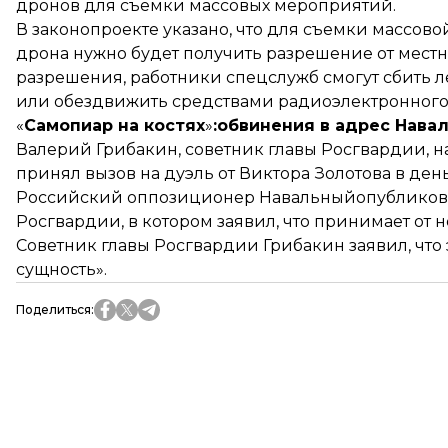
дронов
для съемки массовых мероприятий.
В законопроекте указано, что для съемки массо
дрона нужно будет получить разрешение от местны
разрешения, работники спецслужб смогут сбить л
или обездвижить средствами радиоэлектронного
«
Самопиар на костях
»
:обвинения в адрес Нава
Валерий Грибакин, советник главы Росгвардии,
н
принял вызов на дуэль от Виктора Золотова в день
Российский оппозиционер Навальныйопубликовал
Росгвардии, в котором заявил, что принимает от н
Советник главы Росгвардии Грибакин заявил, что
сущность».
Поделиться
: