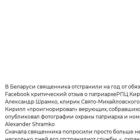
В Беларуси священника отстранили на год от обяз
Facebook
критический отзыв о патриархеРПЦ Ки
Александр Шрамко, клирик Свято-Михайловского 
Кирилл «проигнорировал» верующих, собравшихся
опубликовал фотографии охраны патриарха и ном
Alexander Shramko
Сначала священника попросили просто больше не
несколько дней его отстранилиот службы. «...охра