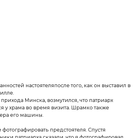
анностей настоятеляпосле того, как он выставил в
рилле
.
прихода Минска, возмутился, что патриарх
 у храма во время визита. Шрамко также
ера его машины.
 фотографировать предстоятеля. Спустя
нники патриарха сказали, что я фотографировал