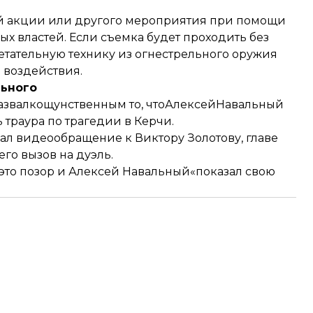
вой акции или другого мероприятия при помощи
х властей. Если съемка будет проходить без
етательную технику из огнестрельного оружия
 воздействия.
льного
азвалкощунственным
то, чтоАлексейНавальный
 траура по трагедии в Керчи.
 видеообращение к Виктору Золотову, главе
его вызов на дуэль.
 это позор и Алексей Навальный«показал свою