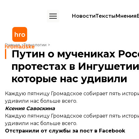
Новости
Тексты
Мнения
Путин о мучениках России, а Кадыров о протестах в Ингушетии. 5 и
Главная
Технологии
Путин о мучениках Рос
протестах в Ингушетии.
которые нас удивили
Каждую пятницу Громадское собирает пять истори
удивили нас больше всего.
Ксения Савоскина
Каждую пятницу Громадское собирает пять истори
удивили нас больше всего.
О
тстранили от службы за пост в
Facebook